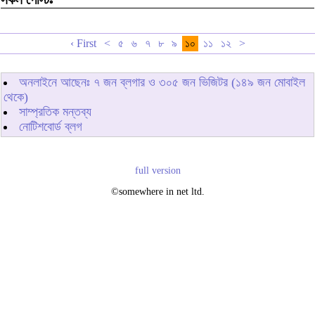
‹ First
<
৫
৬
৭
৮
৯
১০
১১
১২
>
অনলাইনে আছেনঃ
৭
জন ব্লগার ও
৩০৫
জন ভিজিটর (১৪৯ জন মোবাইল
থেকে)
সাম্প্রতিক মন্তব্য
নোটিশবোর্ড ব্লগ
full version
©somewhere in net ltd.