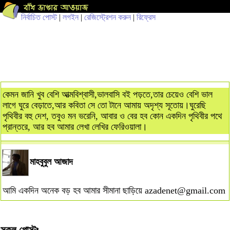
নির্বাচিত পোস্ট
|
লগইন
|
রেজিস্ট্রেশন করুন
|
রিফ্রেস
কেমন জানি খুব বেশি আত্মবিশ্বাসী,ভালবাসি বই পড়তে,তার চেয়েও বেশি ভাল
লাগে ঘুরে বেড়াতে,আর কবিতা সে তো টানে আমায় অদৃশ্য সূতোয়।ঘুরেছি
পৃথিবীর বহু দেশ, তবুও মন ভরেনি, আবার ও বের হব কোন একদিন পৃথিবীর পথে
প্রান্তরে, আর হব আমার লেখা লেখির ফেরিওয়ালা।
মাহবুবুল আজাদ
আমি একদিন অনেক বড় হব আমার সীমানা ছাড়িয়ে
azadenet@gmail.com
সকল পোস্টঃ