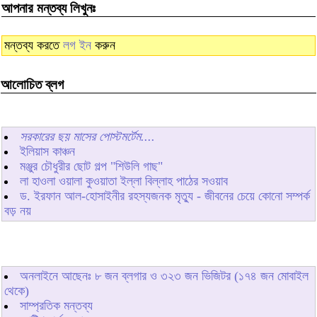
আপনার মন্তব্য লিখুনঃ
মন্তব্য করতে
লগ ইন
করুন
আলোচিত ব্লগ
সরকারের ছয় মাসের পোস্টমর্টেম....
ইলিয়াস কাঞ্চন
মঞ্জুর চৌধুরীর ছোট গল্প "শিউলি গাছ"
লা হাওলা ওয়ালা কুওয়াতা ইল্লা বিল্লাহ পাঠের সওয়াব
ড. ইরফান আল-হোসাইনীর রহস্যজনক মৃত্যু - জীবনের চেয়ে কোনো সম্পর্ক
বড় নয়
অনলাইনে আছেনঃ
৮
জন ব্লগার ও
৩২৩
জন ভিজিটর (১৭৪ জন মোবাইল
থেকে)
সাম্প্রতিক মন্তব্য