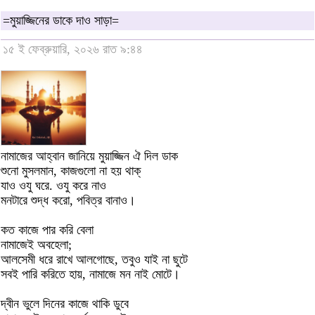
=মুয়াজ্জিনের ডাকে দাও সাড়া=
১৫ ই ফেব্রুয়ারি, ২০২৬ রাত ৯:৪৪
নামাজের আহ্বান জানিয়ে মুয়াজ্জিন ঐ দিল ডাক
শুনো মুসলমান, কাজগুলো না হয় থাক্
যাও ওযু ঘরে. ওযু করে নাও
মনটারে শুদ্ধ করো, পবিত্র বানাও।
কত কাজে পার করি বেলা
নামাজেই অবহেলা;
আলসেমী ধরে রাখে আলগোছে, তবুও যাই না ছুটে
সবই পারি করিতে হায়, নামাজে মন নাই মোটে।
দ্বীন ভুলে দিনের কাজে থাকি ডুবে