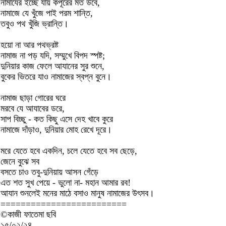
নামাযের ইচ্ছে যায় কর্পূরের মত উবে,
নামাজে যে খুঁজে পাই পরম শান্তি,
তবুও পথ খুঁজি ভ্রান্তি।
হয়ো না আর পথভ্রষ্ট
নামাজ না পড় যদি, সম্মুখে বিপদ স্পষ্ট;
দুনিয়ার কাজ ফেলে আযানের সুর শুনে,
বুকের ভিতরে যাও নামাজের স্বপ্ন বুনে।
নামাজ ছাড়া গোরের ঘরে
মরবে যে আযাবের ডরে,
সাপ বিচ্ছু - কত কিছু এসে দেহ খাবে কুরে
নামাজে দাঁড়াও, দুনিয়ার মোহ রেখে দূরে।
মরে যেতে হবে একদিন, চলে যেতে হবে সব ছেড়ে,
জেনে বুঝে সব
বসতে চাও তবু-দুনিয়ায় আসন গেঁড়ে
এত শত সুখ পেয়ে - ভুলো না- মহান আমার রব!
আযান শুনলেই মনের মাঠে বসাও মানুষ নামাজের উৎসব।
=========================
©কাজী ফাতেমা ছবি
১৫/০২/২৪