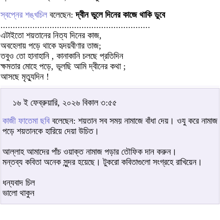
স্বপ্নের শঙ্খচিল
বলেছেন:
দ্বীন ভুলে দিনের কাজে থাকি ডুবে
.............................................................
এটাইতো শয়তানের নিত্য দিনের কাজ,
অবহেলায় পড়ে থাকে হৃদয়বীণার তাজ;
তবুও তো হানাহানি , কানাকানি চলছে প্রতিদিন
ক্ষমতার মোহে পড়ে, ভূলছি আমি দ্বীনের কথা ;
আসছে মৃত্যুদিন !
১৬ ই ফেব্রুয়ারি, ২০২৬ বিকাল ৩:৫৫
কাজী ফাতেমা ছবি
বলেছেন: শয়তান সব সময় নামাজে বাঁধা দেয়। ওযু করে নামাজ
পড়ে শয়তানকে হারিয়ে দেয়া উচিত।
আল্লাহ আমাদের পাঁচ ওয়াক্ত নামাজ পড়ার তৌফিক দান করুন।
মন্তব্য কবিতা অনেক সুন্দর হয়েছে। টুকরো কবিতাগুলো সংগ্রহে রাখিয়েন।
ধন্যবাদ চিল
ভালো থাকুন