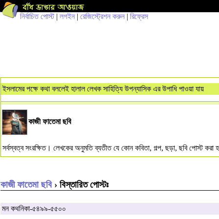
নির্বাচিত পোস্ট
|
লগইন
|
রেজিস্ট্রেশন করুন
|
রিফ্রেস
ইসলামের পক্ষে কথা বললেই হালাল লেখক সাহিত্যি উপন্যাসিক এর উপাধি পাওয়া যায়
কাজী ফাতেমা ছবি
সর্বস্বত্ব সংরক্ষিত। লেখকের অনুমতি ব্যতীত যে কোন কবিতা, গল্প, ছড়া, ছবি পোস্ট কর
কাজী ফাতেমা ছবি
› বিস্তারিত পোস্টঃ
মন কথনিকা-৫৪৯৯-৫৫০০