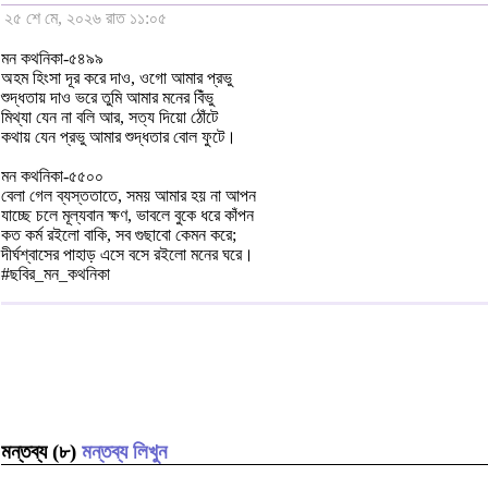
২৫ শে মে, ২০২৬ রাত ১১:০৫
মন কথনিকা-৫৪৯৯
অহম হিংসা দূর করে দাও, ওগো আমার প্রভু
শুদ্ধতায় দাও ভরে তুমি আমার মনের বিঁভু
মিথ্যা যেন না বলি আর, সত্য দিয়ো ঠোঁটে
কথায় যেন প্রভু আমার শুদ্ধতার বোল ফুটে।
মন কথনিকা-৫৫০০
বেলা গেল ব্যস্ততাতে, সময় আমার হয় না আপন
যাচ্ছে চলে মূল্যবান ক্ষণ, ভাবলে বুকে ধরে কাঁপন
কত কর্ম রইলো বাকি, সব গুছাবো কেমন করে;
দীর্ঘশ্বাসের পাহাড় এসে বসে রইলো মনের ঘরে।
#ছবির_মন_কথনিকা
মন্তব্য (৮)
মন্তব্য লিখুন