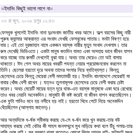
=ইদানিং কিছু্ই ভালো লাগে না=
০৩ রা জুন, ২০২৬ দুপুর ১২:৪৩
ফেসবুক খুললেই ইদানিং নানা দুঃসংবাদ জাতীয় খবর আসে। অল্প বয়সের কিছু নারী
পুরুষ ক্যান্সার আক্রান্ত এর সংবাদ দেখছি ফেসবুকের পাতায়। মনটা বিষণ্ণ হয়ে
যায়। এই তো নুরজাহান নামে একজন বয়স্ক নারীর মৃত্যু সংবাদ দেখলাম। তার
রুম দেখেছি ভিডিওতে। একটা মানুষ কতদিন যাবত একা অসহায় ভাবে জীবন যাপন
করে যাচ্ছে তার রুমটি দেখলেই বুঝা যায়। অথচ তার মেয়েও তো অই বাসায়
থাকতো। ঈদ গেল অথচ মায়ের খবরটি পযন্ত নেয়ার প্রয়োজনবোধ করলেন না
তিনি। ছেলেরা হয়তো দূরে অথবা তাদের সংসার নিয়ে ব্যতিব্যস্ত। কিন্তু
ছেলেদের চেয়ে কিন্তু মেয়েরা বেশী মমতাময়ী হয়। ইদানিং বাংলাদেশে মেয়েরাই মা
বাবার খোঁজ বেশী রাখেন । যত্নও তুলনামূলক ছেলেদের চেয়ে বেশী করার চেষ্টা
করেন। অথচ মেয়েটি মায়ের যত্ন দূরে থাক-এত বয়স্ক মানুষকে একা ঘরে রেখেছে
তাও খবর নেয়নি অনেকদিন। মানুষটা কী কষ্ট করেই না জীবন যাপন করতেছিলেন।
এক ফুটা পানিও মনে হয় নসীবে হয় নাই। হয়তো খিধে পেটে নিয়ে অনেকদিন
বেঁচেছিলেন (আল্লাহ জানেন)।
আর অন্যদিকে ধ-র্ষক স্বীকার করছে যে-সে ধ-র্ষন করে খুন করছে-তার বউ
সাহায্য করছে সেই বেটার কী সাহস জনসম্মুখে মুখ নাড়িয়ে কথা বলে উঁচু গলায়-তার
নাকি দোষ নাই। সব প্রমাণ থাকা সত্তেও কোনো বিচার আচার নাই- ফুটফুটে সুন্দর