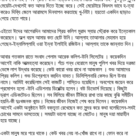
মেয়েটা-দেখলেই কত আদর দিতে ইচ্ছে করে। সেই মেয়েটারে বিভৎস ভাবে হ-ত্যা
করেও দিব্যি জেলে আরামসে দিনযাপন করতাছে খু-নিটা। হয়তো একদিন ছাড়াও
পেয়ে যেতে পারে।
এইতো ঈদের আগেরদিন আমাদের প্রিয় কলিগ মুরাদ স্যার স্ট্রোক করে ইন্তেকাল
করেছেন। অল্প বয়স আমার কত ছোট উনি। আল্লাহ তাআলার মেহমান হয়ে
গেছেন-ইন্নালিল্লাহি ওয়া ইন্না ইলাইহি রজিউন। আল্লাহ তাকে জান্নাত দিন।
আবার গতকাল রাতে সংবাদ পেলাম আরেক কলিগ-উনি সিলেটের । কয়েকদিন
আগেই নাকি আত্মহত্যা করেছেন। পঁচে গন্ধ বেরোলে মানুষ পুলিশ খবর দিয়ে দরজা
ভেঙ্গে লাশ উদ্ধার করেছে। কেউ কারো খবর রাখে না আজকাল । শুভ আমাদের
প্রিয় কলিগ। শুভ ডিপ্রেশনে বহুদিন যাবত। ডিসিপ্লিনারি কেসও ছিল উনার
নামে। আমিই করেছিলাম সেই কাজটি। শাস্তিও হয়েছিল। অবশেষে জয়েন করে
প্রমোশন হলো -উনি এডিশনার ডিরেক্টর হলেন। বউ ডিভোর্স দিয়েছে। কিছুটা
ড্রাগ এডিকটেডও ছিলেন। সব মিলিয়ে জীবন টিকিয়ে রাখা তার কাছে বুঝি সমীচীন
হয়নি-কী দুঃখজনক কান্ড। নিজের জীবন নিজেই শেষ করে দিলেন। কয়েকদিন
আগেই একটা অনুষ্ঠানে উনি বক্তৃতা রেখেছেন কত সুন্দর করে কথা বলেছিলেন-সবই
চোখের সামনে ভাসতেছে। সময়টা ভালো যাচ্ছে না মোটেও। মানুষ দয়া মায়াহীন
হয়ে যাচ্ছে।
একটা মানুষ মরে পরে থাকে। কেউ খবর নেয় না-খোঁজ রাখে না। ফোন করে না