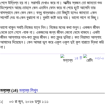
পেলে উদ্বিগ্ন হয় না। সরাসরি দেখাও করে না। আত্মীয় স্বজন তো জানতো শুভ
ডিপ্রেশনে আছে-তাহলে কেন এতদিন ফোন করে না পেয়ে ছুটে আসেনি তার
বাসস্থানে কেন কেন কেন। বন্ধু বান্ধবরাও তো কিছুটা হলেও জানতো -কেন
সাপোর্ট দেয় না-কেন বুঝালো না। বুকটা কষ্টে ভরে যায়। ভালো লাগে না কিছু।
ভালো থাকুন সবাই-নিজের যত্ন নিন। নিজের মনের কথা শুনুন। একজন জীবন
থেকে চলে গেলে -যাক না। একজনের জন্য জীবন কেনো থেমে থাকবে। একটা
জীবন আল্লাহর দান-কত সুন্দর জীবন। কত সুন্দর দুনিয়া। কত নিয়ামত আল্লাহ
আমাদের দিয়েছেন। কেন আমরা ভুল করে একূল ওকূল দুই কূল হারাতে দ্বিধা করি
না।
১৪ টি
+৩/-০
মন্তব্য (১৪)
মন্তব্য লিখুন
১|
০৩ রা জুন, ২০২৬ দুপুর ১:১১