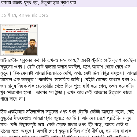
রাজায় রাজায় যুদ্ধ হয়, উলুখাগড়ার প্রাণ যায়
১১ ই মে, ২০২৬ রাত ১:৫১
মাইলস্টোন স্কুলের কথা কি এখনও মনে আছে? একটা ট্রেনিং জেট ক্রাশ করেছিল
স্কুলের ওপর। ছোট ছোট বাচ্চারা ক্লাস করছিল, হঠাৎ আকাশ থেকে নেমে এল
মৃত্যু। ঠিক যেমনটা আমরা সিনেমাতে দেখি, অথচ সেটা ছিল নিষ্ঠুর বাস্তব। আমরা
আসলে এক অদ্ভুত ‘গোল্ডফিশ মেমোরি’র জাতি। বেইলি রোডের আগুনে যখন ২১
জন মানুষ নিছক এক রেস্তোরাঁয় খেতে গিয়ে পুড়ে ছাই হয়ে গেল, তখন কয়েকদিন
খুব শোরগোল হলো। তারপর সব ঠান্ডা। এখন আর সেই আগুনের উত্তাপ কারো
গায়ে লাগে না।
ঠিক একইভাবে মাইলস্টোন স্কুলের ওপর যখন ট্রেনিং জেটটা আছড়ে পড়ল, সেই
মুহূর্তের বীভৎসতাও আমরা প্রায় ভুলতে বসেছি। আমাদের দেশে প্রতিদিন মানুষ
মরে: কেউ বিদ্যুৎস্পৃষ্ট হয়ে, কেউ স্রেফ মাথার ওপর ইঁট পড়ে, আবার কেউ বা
হামের মতো অসুখে। অভাবী দেশে মৃত্যুর মিছিল এতই দীর্ঘ যে, ছয় মাস বা এক