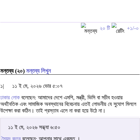
২০ টি
+১/-০
মন্তব্য (২০)
মন্তব্য লিখুন
১|
১১ ই মে, ২০২৬ ভোর ৫:০৭
ঢাকার লোক
বলেছেন: আমাদের দেশে এমপি, মন্ত্রী, ভিসি বা সচীব হ‌ওয়ার
অর্থনৈতিক এবং সামাজিক অবস্থানের বিবেচনায় এত‌ই লোভনীয় যে সুযোগ মিললে
উপেক্ষা করা কঠিন। তাই প্রস্তাব এলে না করা হয়ে উঠে না।
১১ ই মে, ২০২৬ সন্ধ্যা ৬:৫০
সৈয়দ কুতুব
বলেছেন: আপনার সাথে একমত ।