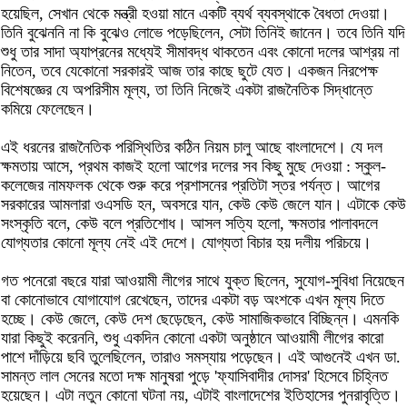
হয়েছিল, সেখান থেকে মন্ত্রী হওয়া মানে একটি ব্যর্থ ব্যবস্থাকে বৈধতা দেওয়া।
তিনি বুঝেননি না কি বুঝেও লোভে পড়েছিলেন, সেটা তিনিই জানেন। তবে তিনি যদি
শুধু তার সাদা অ্যাপ্রনের মধ্যেই সীমাবদ্ধ থাকতেন এবং কোনো দলের আশ্রয় না
নিতেন, তবে যেকোনো সরকারই আজ তার কাছে ছুটে যেত। একজন নিরপেক্ষ
বিশেষজ্ঞের যে অপরিসীম মূল্য, তা তিনি নিজেই একটা রাজনৈতিক সিদ্ধান্তে
কমিয়ে ফেলেছেন।
এই ধরনের রাজনৈতিক পরিস্থিতির কঠিন নিয়ম চালু আছে বাংলাদেশে। যে দল
ক্ষমতায় আসে, প্রথম কাজই হলো আগের দলের সব কিছু মুছে দেওয়া : স্কুল-
কলেজের নামফলক থেকে শুরু করে প্রশাসনের প্রতিটা স্তর পর্যন্ত। আগের
সরকারের আমলারা ওএসডি হন, অবসরে যান, কেউ কেউ জেলে যান। এটাকে কেউ
সংস্কৃতি বলে, কেউ বলে প্রতিশোধ। আসল সত্যি হলো, ক্ষমতার পালাবদলে
যোগ্যতার কোনো মূল্য নেই এই দেশে। যোগ্যতা বিচার হয় দলীয় পরিচয়ে।
গত পনেরো বছরে যারা আওয়ামী লীগের সাথে যুক্ত ছিলেন, সুযোগ-সুবিধা নিয়েছেন
বা কোনোভাবে যোগাযোগ রেখেছেন, তাদের একটা বড় অংশকে এখন মূল্য দিতে
হচ্ছে। কেউ জেলে, কেউ দেশ ছেড়েছেন, কেউ সামাজিকভাবে বিচ্ছিন্ন। এমনকি
যারা কিছুই করেননি, শুধু একদিন কোনো একটা অনুষ্ঠানে আওয়ামী লীগের কারো
পাশে দাঁড়িয়ে ছবি তুলেছিলেন, তারাও সমস্যায় পড়েছেন। এই আগুনেই এখন ডা.
সামন্ত লাল সেনের মতো দক্ষ মানুষরা পুড়ে 'ফ্যাসিবাদীর দোসর' হিসেবে চিহ্নিত
হয়েছেন। এটা নতুন কোনো ঘটনা নয়, এটাই বাংলাদেশের ইতিহাসের পুনরাবৃত্তি।