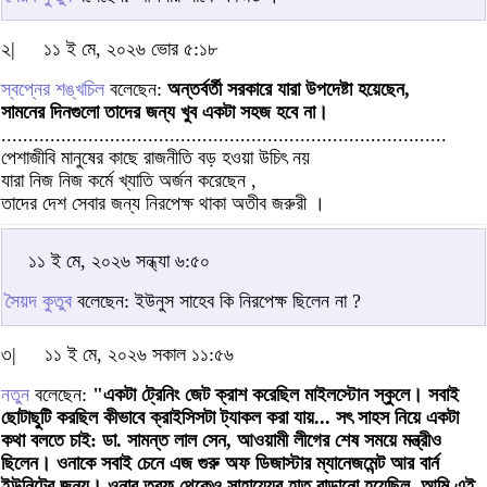
২|
১১ ই মে, ২০২৬ ভোর ৫:১৮
স্বপ্নের শঙ্খচিল
বলেছেন:
অন্তর্বর্তী সরকারে যারা উপদেষ্টা হয়েছেন,
সামনের দিনগুলো তাদের জন্য খুব একটা সহজ হবে না।
..................................................................................
পেশাজীবি মানুষের কাছে রাজনীতি বড় হওয়া উচিৎ নয়
যারা নিজ নিজ কর্মে খ্যাতি অর্জন করেছেন ,
তাদের দেশ সেবার জন্য নিরপেক্ষ থাকা অতীব জরুরী ।
১১ ই মে, ২০২৬ সন্ধ্যা ৬:৫০
সৈয়দ কুতুব
বলেছেন: ইউনুস সাহেব কি নিরপেক্ষ ছিলেন না ?
৩|
১১ ই মে, ২০২৬ সকাল ১১:৫৬
নতুন
বলেছেন:
"একটা ট্রেনিং জেট ক্রাশ করেছিল মাইলস্টোন স্কুলে। সবাই
ছোটাছুটি করছিল কীভাবে ক্রাইসিসটা ট্যাকল করা যায়... সৎ সাহস নিয়ে একটা
কথা বলতে চাই: ডা. সামন্ত লাল সেন, আওয়ামী লীগের শেষ সময়ে মন্ত্রীও
ছিলেন। ওনাকে সবাই চেনে এজ গুরু অফ ডিজাস্টার ম্যানেজমেন্ট আর বার্ন
ইউনিটের জন্য। ওনার তরফ থেকেও সাহায্যের হাত বাড়ানো হয়েছিল, আমি এই