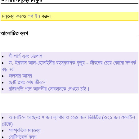
মন্তব্য করতে
লগ ইন
করুন
আলোচিত ব্লগ
সী পার্ল এবং চারপাশ
ড. ইরফান আল-হোসাইনীর রহস্যজনক মৃত্যু - জীবনের চেয়ে কোনো সম্পর্ক
বড় নয়
জলসার আসর
ছোট গল্পঃ শেষ জীবনে
রাষ্ট্রপতি পদে আনভীর সোবহানকে দেখতে চাই।
অনলাইনে আছেনঃ
৭
জন ব্লগার ও
৫৯৪
জন ভিজিটর (৩২১ জন মোবাইল
থেকে)
সাম্প্রতিক মন্তব্য
নোটিশবোর্ড ব্লগ