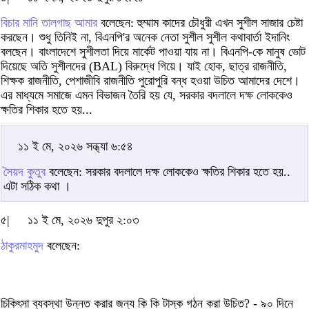
বিচার মানি তালগাছ আমার
বলেছেন: হুম্মাম কাদের চৌধুরী এখন সুশীল সাজার চেষ্টা
করছেন। শুধু তিনিই না, বিএনপি'র অনেক নেতা সুশীল সুশীল কথাবার্তা ইদানিং
বলছেন। বাংলাদেশে সুশীলতা দিয়ে মার্কেট পাওয়া যায় না। বিএনপি-কে মানুষ ভোট
দিয়েছে অতি সুশীলদের (BAL) বিরুদ্ধে গিয়ে। যাই হোক, ছাত্র রাজনীতি,
শিক্ষক রাজনীতি, পেশাজীবি রাজনীতি পুরোপুরি বন্ধ হওয়া উচিত আমাদের দেশে।
এর মাধ্যমে সমাজে এমন বিভাজন তৈরি হয় যে, সরকার বদলালে দক্ষ লোককেও
ক্ষতির শিকার হতে হয়...
১১ ই মে, ২০২৬ সন্ধ্যা ৬:৫৪
সৈয়দ কুতুব
বলেছেন: সরকার বদলালে দক্ষ লোককেও ক্ষতির শিকার হতে হয়..
এটা সঠিক কথা ।
৫|
১১ ই মে, ২০২৬ দুপুর ২:০৩
ঠাকুরমাহমুদ
বলেছেন:
চিকিৎসা ব্যবস্থা উন্নত করার জন্য কি কি টাস্ক গঠন করা উচিত? - ৯০ দিনে