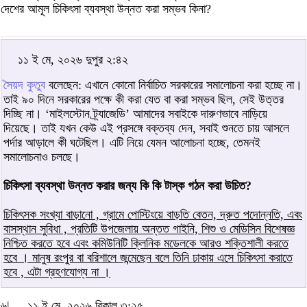
দেশের আমূল চিকিৎসা ব্যবস্থা উন্নত করা সম্ভব কিনা?
১১ ই মে, ২০২৬ দুপুর ২:৪২
সৈয়দ কুতুব
বলেছেন: এখানে কোনো নির্বাচিত সরকারের সমালোচনা করা হচ্ছে না।
তাই ৯০ দিনে সরকারের পক্ষে কী করা যেত বা করা সম্ভব ছিল, সেই উত্তর
দিচ্ছি না। ‘মাইলস্টোন ট্র্যাজেডি’ আমাদের সবাইকে দারুণভাবে নাড়িয়ে
দিয়েছে। তাই যখন কেউ এই প্রসঙ্গে বক্তব্য দেন, সবাই শুনতে চায় আসলে
পর্দার আড়ালে কী ঘটেছিল। এটি নিয়ে যেমন আলোচনা হচ্ছে, তেমনই
সমালোচনাও চলছে।
চিকিৎসা ব্যবস্থা উন্নত করার জন্য কি কি টাস্ক গঠন করা উচিত?
চিকিৎসক সংখ্যা বাড়ানো , গ্রামে পোস্টিংয়ে বাড়তি বেতন, দ্রুত পদোন্নতি, এবং
বাসস্থান সুবিধা , প্রতিটি উপজেলায় অন্তত গাইনি, শিশু ও মেডিসিন বিশেষজ্ঞ
নিশ্চিত করতে হবে এবং কমিউনিটি ক্লিনিক মডেলকে আরও শক্তিশালী করতে
হবে । মানুষ রংপুর বা বরিশালে জন্মেছেন বলে তিনি ঢাকায় এসে চিকিৎসা করাতে
হবে , এটা গ্রহণযোগ্য না ।
৬|
১১ ই মে, ২০২৬ বিকাল ৩:২৫