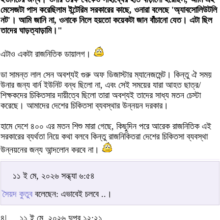
মেসেজটা পাস করেছিলাম ইন্টেরিম সরকারের কাছে, ওনারা বলেছে 'অ্যাবসোলিউটলি
নট'। আমি জানি না, ওনাকে নিলে হয়তো কয়েকটা জান বাঁচানো যেত। এটা ছিল
তাদের ঘাড়ত্যাড়ামি।"
এটাও একটা রাজনিতিক ডায়ালগ।
ডা সামন্ত লাল সেন অবশ্যই গুরু অফ ডিজাস্টার ম্যানেজমেন্ট। কিন্তু ঐ সময়
উনার জন্য বার্ন ইউনিট বন্ধ ছিলো না, এবং সেই সময়ের যারা আহত ছাত্র/
শিক্ষকদের চিকিতসার দায়ীত্বে ছিলো তারা অবশ্যই তাদের সাধ্য মতন চেস্টা
করেছে। আমাদের দেশের চিকিতসা ব্যবস্থার উন্নয়ন দরকার।
হামে দেশে ৪০০ এর মতন শিশু মারা গেছে, কিছুদিন পরে আরেক রাজনিতিক এই
সরকারের ব্যর্থতা নিয়ে কথা বলবে কিন্তু রাজনিকিতরা দেশের চিকিতসা ব্যবস্থা
উন্নয়নের জন্য আন্দলোন করবে না।
১১ ই মে, ২০২৬ সন্ধ্যা ৬:৫৪
সৈয়দ কুতুব
বলেছেন: এভাবেই চলবে ..।
৪|
১১ ই মে, ২০২৬ দুপুর ১২:২১