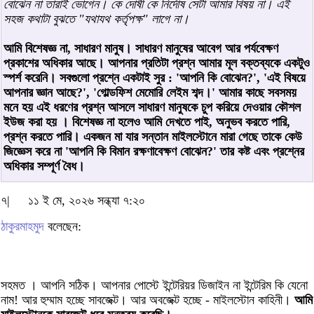
বোঝেন না তারাই ভোগেন। কে দোষী কে নির্দোষ সেটা আমার বিষয় না। এই
সহজ কথাটা বুঝতে "যথাযথ কর্তৃপক্ষ" লাগে না।
আমি বিশেষজ্ঞ না, সাধারণ মানুষ। সাধারণ মানুষের আবেগ আর পর্যবেক্ষণ
প্রকাশের অধিকার আছে। আপনার প্রতিটা প্রশ্ন আমার মূল বক্তব্যকে একটুও
স্পর্শ করেনি। সবগুলো প্রশ্নে একটাই সুর : 'আপনি কি বোঝেন?', 'এই বিষয়ে
আপনার জ্ঞান আছে?', 'গোল্ডফিশ মেমোরি লেইম শব্দ।' আমার কাছে সবসময়
মনে হয় এই ধরণের প্রশ্ন আসলে সাধারণ মানুষকে চুপ করিয়ে দেওয়ার কৌশল
ইউজ করা হয় । বিশেষজ্ঞ না হলেও আমি দেখতে পাই, অনুভব করতে পারি,
প্রশ্ন করতে পারি। একজন মা যার সন্তান মাইলস্টোনে মারা গেছে তাকে কেউ
জিজ্ঞেস করে না 'আপনি কি বিমান রক্ষণাবেক্ষণ বোঝেন?' তার কষ্ট এবং প্রশ্নের
অধিকার সম্পূর্ণ বৈধ।
৭|
১১ ই মে, ২০২৬ সন্ধ্যা ৭:২০
ঠাকুরমাহমুদ
বলেছেন:
সহমত । আপনি সঠিক। আপনার পোস্টে ইন্টেরিয়র ডিজাইন না ইন্টেরিম কি যেনো
নাম! আর হুম্মাম হচ্ছে সাবজেক্ট। আর অবজেক্ট হচ্ছে - মাইলস্টোন কাহিনী।
আমি