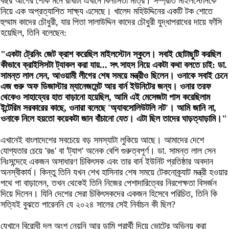
বছর আগের শোক মনে রাখাটা এখানে বিলাসিতা মাত্র। সম্প্রতি মাইলস্টোনকে
নিয়ে এক অপ্রত্যাশিত সাক্ষ্য এসেছে। খালেদ মহিউদ্দিনের একটি টক শোতে
হুম্মাম কাদের চৌধুরী, যার পিতা সালাউদ্দিন কাদের চৌধুরী যুদ্ধাপরাধের দায়ে ফাঁসি
হয়েছিল, তিনি বলেছেন:
"একটা ট্রেনিং জেট ক্রাশ করেছিল মাইলস্টোন স্কুলে। সবাই ছোটাছুটি করছিল
কীভাবে ক্রাইসিসটা ট্যাকল করা যায়... সৎ সাহস নিয়ে একটা কথা বলতে চাই: ডা.
সামন্ত লাল সেন, আওয়ামী লীগের শেষ সময়ে মন্ত্রীও ছিলেন। ওনাকে সবাই চেনে
এজ গুরু অফ ডিজাস্টার ম্যানেজমেন্ট আর বার্ন ইউনিটের জন্য। ওনার তরফ
থেকেও সাহায্যের হাত বাড়ানো হয়েছিল, আমি এই মেসেজটা পাস করেছিলাম
ইন্টেরিম সরকারের কাছে, ওনারা বলেছে 'অ্যাবসোলিউটলি নট'। আমি জানি না,
ওনাকে নিলে হয়তো কয়েকটা জান বাঁচানো যেত। এটা ছিল তাদের ঘাড়ত্যাড়ামি।"
এখানেই বাংলাদেশের সবচেয়ে বড় সমস্যাটা লুকিয়ে আছে। আমাদের দেশে
যোগ্যতার চেয়ে 'রঙ' বা 'ট্যাগ' অনেক বেশি গুরুত্বপূর্ণ। ডা. সামন্ত লাল সেন
নিঃসন্দেহে একজন অসাধারণ চিকিৎসক এবং তার বার্ন ইউনিট প্রতিষ্ঠার অবদান
অনস্বীকার্য। কিন্তু তিনি যখন শেখ হাসিনার শেষ সময়ে টেকনোক্র্যাট মন্ত্রী হওয়ার
পথে পা বাড়ালেন, তখন থেকেই তিনি নিজের পেশাদারিত্বের নিরপেক্ষতা বিসর্জন
দিয়ে দিলেন। যিনি দেশের সেরা চিকিৎসকদের একজন হিসেবে পরিচিত, তিনি কি
সত্যিই বুঝতে পারেননি যে ২০২৪ সালের সেই নির্বাচন কী ছিল?
যেখানে বিরোধী দল অংশ নেয়নি আর ডামি প্রার্থী দিয়ে ভোটের অভিনয় করা