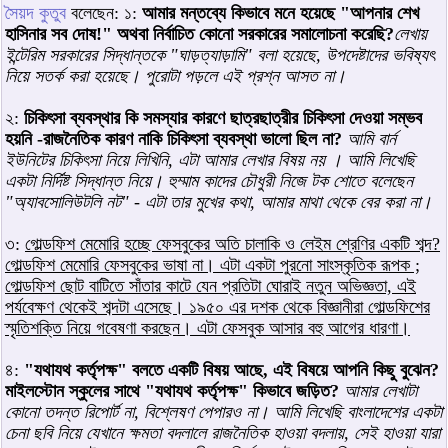
সৈয়দ কুতুব
বলেছেন: ১:
আমার মন্তব্যে কিভাবে মনে হয়েছে "আপনার শেখ
হাসিনার সব দোষ!" অথবা নির্বাচিত কোনো সরকারের সমালোচনা করেছি?
লেখায়
ইন্টেরিম সরকারের সিদ্ধান্তকে "ঘাড়ত্যাড়ামি" বলা হয়েছে, উপদেষ্টাদের ভবিষ্যৎ
নিয়ে সতর্ক করা হয়েছে। পুরোটা পড়লে এই প্রশ্ন আসত না।
২:
চিকিৎসা ব্যবস্থার কি সমস্যার কারণে ছাত্রছাত্রীর চিকিৎসা দেওয়া সম্ভব
হয়নি -রাজনৈতিক কারণ নাকি চিকিৎসা ব্যবস্থা ভালো ছিল না?
আমি বার্ন
ইউনিটের চিকিৎসা নিয়ে লিখিনি, এটা আমার লেখার বিষয় নয় । আমি লিখেছি
একটা নির্দিষ্ট সিদ্ধান্ত নিয়ে। হুম্মাম কাদের চৌধুরী নিজে টক শোতে বলেছেন
"অ্যাবসোলিউটলি নট" - এটা তার মুখের কথা, আমার মাথা থেকে বের করা না।
৩:
গোল্ডফিশ মেমোরি হচ্ছে ফেসবুকের অতি চালাকি ও লেইম শ্রেণির একটি শব্দ?
গোল্ডফিশ মেমোরি ফেসবুকের ভাষা না। এটা একটা পুরনো সাংস্কৃতিক রূপক ;
গোল্ডফিশ ছোট বাটিতে সাঁতার কাটে যেন প্রতিটা ঘোরাই নতুন অভিজ্ঞতা, এই
পর্যবেক্ষণ থেকেই শব্দটা এসেছে। ১৯৫০ এর দশক থেকে বিজ্ঞানীরা গোল্ডফিশের
স্মৃতিশক্তি নিয়ে গবেষণা করছেন। এটা ফেসবুক আসার বহু আগের ধারণা।
৪:
"যথাযথ কর্তৃপক্ষ" বলতে একটি বিষয় আছে, এই বিষয়ে আপনি কিছু বুঝেন?
মাইলস্টোন স্কুলের সাথে "যথাযথ কর্তৃপক্ষ" কিভাবে জড়িত?
আমার লেখাটা
কোনো তদন্ত রিপোর্ট না, বিশ্লেষণ পেপারও না। আমি লিখেছি বাংলাদেশের একটা
চেনা ছবি নিয়ে যেখানে ক্ষমতা বদলালে রাজনৈতিক হাওয়া বদলায়, সেই হাওয়া যারা