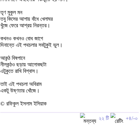
তৃণ মুকুল মন
তবু কিসের আশায় বাঁধে খেলাঘর
খুঁজে ফেরে আশ্রয় নিরন্তর।
কখনও কখনও বোধ জাগে
দিনান্তে এই পথচলার সবটুকুই ভুল।
আকন্ঠ বিষপানে
নীলকন্ঠও ছড়ায় আলোকছটা
এটুকুতে রাখি বিশ্বাস।
তাই এই পথচলা অবিরাম
একটু উষ্ণতার খোঁজে।
© রফিকুল ইসলাম ইসিয়াক
২২ টি
+৪/-০