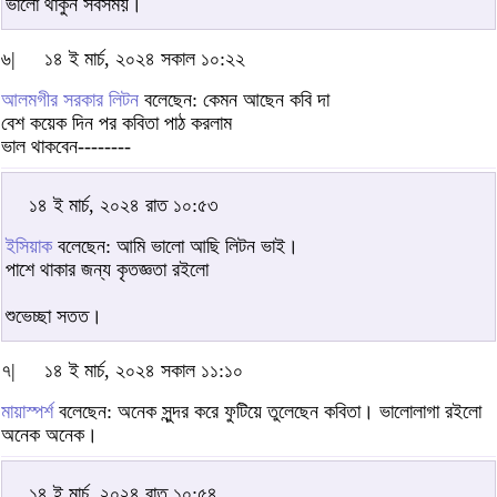
ভালো থাকুন সবসময়।
৬|
১৪ ই মার্চ, ২০২৪ সকাল ১০:২২
আলমগীর সরকার লিটন
বলেছেন: কেমন আছেন কবি দা
বেশ কয়েক দিন পর কবিতা পাঠ করলাম
ভাল থাকবেন--------
১৪ ই মার্চ, ২০২৪ রাত ১০:৫৩
ইসিয়াক
বলেছেন: আমি ভালো আছি লিটন ভাই।
পাশে থাকার জন্য কৃতজ্ঞতা রইলো
শুভেচ্ছা সতত।
৭|
১৪ ই মার্চ, ২০২৪ সকাল ১১:১০
মায়াস্পর্শ
বলেছেন: অনেক সুন্দর করে ফুটিয়ে তুলেছেন কবিতা। ভালোলাগা রইলো
অনেক অনেক।
১৪ ই মার্চ, ২০২৪ রাত ১০:৫৪