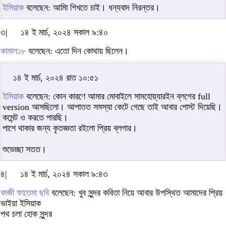
ইসিয়াক
বলেছেন: আমাি শিখতে চাই। ধন্যবাদ নিরন্তর।
৩|
১৪ ই মার্চ, ২০২৪ সকাল ৯:৪০
কামাল১৮
বলেছেন: এতো দিন কোথায় ছিলেন।
১৪ ই মার্চ, ২০২৪ রাত ১০:৫১
ইসিয়াক
বলেছেন: কোন কারণে আমার মোবাইলে সামহোয়্যারইন ব্লগের full
version আসছিলো। আপাতত সমস্যা কেটে গেছে তাই আবার পোস্ট দিয়েছি।
কমেন্ট ও করতে পারছি।
পাশে থাকার জন্য কৃতজ্ঞতা রইলো প্রিয় ব্লগার।
শুভেচ্ছা সতত।
৪|
১৪ ই মার্চ, ২০২৪ সকাল ৯:৪৩
কাজী ফাতেমা ছবি
বলেছেন: খুব সুন্দর কবিতা নিয়ে আবার উপস্থিত আমাদের প্রিয়
ভাইয়া ইসিয়াক
পথ চলা হোক সুন্দর