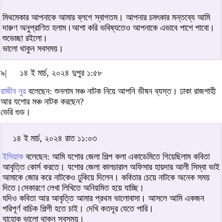
মিথমেকার আপনাকে আমার ব্লগে স্বাগতম। আপনার চমৎকার মন্তব্যে আমি
দারুণ অনুপ্রাণিত হলাম।আশা করি ভবিষ্যতেও আপনাকে এভাবে পাশে পাবো।
শুভেচ্ছা রইলো।
ভালো থাকুন সবসময়।
৯|
১৪ ই মার্চ, ২০২৪ দুপুর ১:৫৮
রাজীব নুর
বলেছেন: শুনলাম মঞ্চ নাটক নিয়ে আপনি ভীষন ব্যস্ত। ঢাকা রাজশাহী
আর যশোর মঞ্চ নাটক করছেন?
ভেরি গুড।
১৪ ই মার্চ, ২০২৪ রাত ১১:০৩
ইসিয়াক
বলেছেন: আমি যশোর জেলা শিল্প কলা একাডেমিতে গিয়েছিলাম কবিতা
আবৃত্তি কোর্স করতে। যশোর জেলা কালচারাল অফিসার হায়দার আলী সিম্বা ভাই
আমাকে জোর করে নাটকেও ঢুকিয়ে দিলেন। কবিতার চেয়ে নাটকে অনেক সময়
দিতে।সেকারণে লেখা লিখিতে অনিয়মিত হয়ে যাচ্ছি।
যদিও কবিতা আর আবৃত্তি আমার প্রথম ভালোবাসা। আসলে আমি একজন
পরিপূর্ণ বাচিক শিল্পী হতে চাই। দেখি কতদূর যেতে পারি।
যাহোক ভালো থাকুন সবসময়।