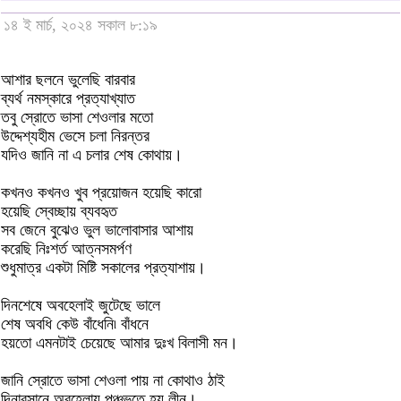
১৪ ই মার্চ, ২০২৪ সকাল ৮:১৯
আশার ছলনে ভুলেছি বারবার
ব্যর্থ নমস্কারে প্রত্যাখ্যাত
তবু স্রোতে ভাসা শেওলার মতো
উদ্দেশ্যহীম ভেসে চলা নিরন্তর
যদিও জানি না এ চলার শেষ কোথায়।
কখনও কখনও খুব প্রয়োজন হয়েছি কারো
হয়েছি স্বেচ্ছায় ব্যবহৃত
সব জেনে বুঝেও ভুল ভালোবাসার আশায়
করেছি নিঃশর্ত আত্নসমর্পণ
শুধুমাত্র একটা মিষ্টি সকালের প্রত্যাশায়।
দিনশেষে অবহেলাই জুটেছে ভালে
শেষ অবধি কেউ বাঁধেনি৷ বাঁধনে
হয়তো এমনটাই চেয়েছে আমার দুঃখ বিলাসী মন।
জানি স্রোতে ভাসা শেওলা পায় না কোথাও ঠাই
দিনাবসানে অবহেলায় পঞ্চভূতে হয় লীন।