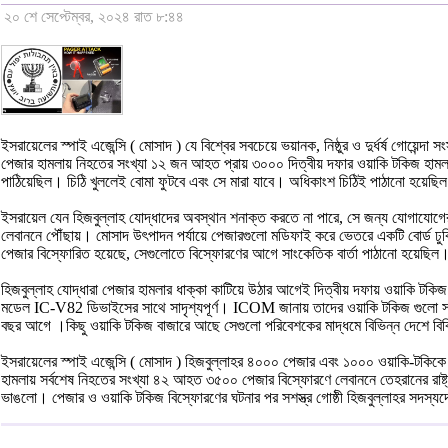
২০ শে সেপ্টেম্বর, ২০২৪ রাত ৮:৪৪
ইসরায়েলের স্পাই এজেন্সি ( মোসাদ ) যে বিশ্বের সবচেয়ে ভয়ানক, নিষ্ঠুর ও দুর্ধর্ষ গো
পেজার হামলায় নিহতের সংখ্যা ১২ জন আহত প্রায় ৩০০০ দিত্বীয় দফার ওয়াকি টকিজ হামল
পাঠিয়েছিল। চিঠি খুললেই বোমা ফুটবে এবং সে মারা যাবে। অধিকাংশ চিঠিই পাঠানো হয়েছিল 
ইসরায়েল যেন হিজবুল্লাহ যোদ্ধাদের অবস্থান শনাক্ত করতে না পারে, সে জন্য যোগাযোগের
লেবাননে পৌঁছায়। মোসাদ উৎপাদন পর্যায়ে পেজারগুলো মডিফাই করে ভেতরে একটি বোর্ড ঢুকিয়
পেজার বিস্ফোরিত হয়েছে, সেগুলোতে বিস্ফোরণের আগে সাংকেতিক বার্তা পাঠানো হয়েছিল
হিজবুল্লাহ যোদ্ধারা পেজার হামলার ধাক্কা কাটিয়ে উঠার আগেই দিত্বীয় দফায় ওয়াকি 
মডেল IC-V82 ডিভাইসের সাথে সাদৃশ্যপূর্ণ। ICOM জানায় তাদের ওয়াকি টকিজ গুলো সব 
বছর আগে ।কিছু ওয়াকি টকিজ বাজারে আছে সেগুলো পরিবেশকের মাদ্ধমে বিভিন্ন দেশে বিক
ইসরায়েলের স্পাই এজেন্সি ( মোসাদ ) হিজবুল্লাহর ৪০০০ পেজার এবং ১০০০ ওয়াকি-টকি
হামলায় সর্বশেষ নিহতের সংখ্যা ৪২ আহত ৩৫০০ পেজার বিস্ফোরণে লেবাননে তেহরানের রাষ্
ভাঙলো। পেজার ও ওয়াকি টকিজ বিস্ফোরণের ঘটনার পর সশস্ত্র গোষ্ঠী হিজবুল্লাহর সদস্য