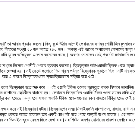
য়েন্দা সংস্থা' তা আবার প্রমান করলো।কিছু বুঝে উঠার আগেই লেবাননের সশস্ত্র গোষ্ঠী হিজব
ায় নিহতের সংখ্যা ২০ জন আহত ৪৫০ জন। অবশ্য এই ধরণের অপারেশন মোসাদের জন্য নতুন ন
নাযি যুদ্ধে অভিযুক্ত এলোস ব্রানারের কাছে। অবশ্য মোসাদের সেই প্রচেষ্টা জানাজানি হয়ে
 মাধ্যম হিসেবে গোষ্ঠীটি পেজার ব্যবহার করতো। হিজবুল্লাহ তাইওয়ানভিত্তিক গোল্ড অ্যা
ে দেওয়া হয় ।এই বোর্ডে গুলোতে তিন গ্রাম পর্যন্ত বিস্ফোরক লুকানো ছিল।এটি শনাক্ত কর
। আর এ কারণে বিস্ফোরকগুলো স্বয়ংক্রিয়ভাবে সক্রিয় হয়ে ওঠে।
টকিজ গুলো বিস্ফোরণ হতে শুরু করে । এই ওয়াকি টকিজ গুলোর প্রস্তুত কারক হিসাবে জা
জাপানের ফেক্টরীতে বানানো হয়। লেবাননে বিস্ফোরিত ওয়াকি টকিজ গুলো তাদের নাকি এই ব
্রি করা হয়েছে।বন্ধ হয়ে যাওয়া ওয়াকি টকিজ মডেলগুলোর নকল বাজারে বিক্রি হচ্ছে সেই
কে লক্ষ্য করে এই বিস্ফোরণ ঘটায়।বিস্ফোরণের সময় ডিভাইসগুলি হাসপাতাল, বাজার, বাড়
ট্রদূত গুরুতর আহত হয়েছেন তার একটি চোখ নষ্ট হয়ে গেছে অন্যটি জখম হয়েছে। এর আগে ইস
দের সব ডিভাইস ছুড়ে ফেলে দিতে দেখা যায়।ওয়াশিংটন অবশ্য মোসাদের হামলার বেপারে আগেই 