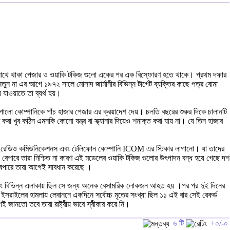
ুল্লাহর সাথে থাকা পেজার ও ওয়াকি টকিজ গুলো একের পর এক বিস্ফোরণ হতে থাকে। প্রথম দফার
া এর আগে ১৯৭২ সালে মোসাদ জার্মানীর বিভিন্ন টার্গেট ব্যক্তির কাছে পত্র বোমা
 যাওয়াতে তা ব্যর্থ হয়।
পোলো কোম্পানিকে পাঁচ হাজার পেজার এর ক্রয়াদেশ দেয়। চলতি বছরের শুরুর দিকে চালানটি
া খুব কঠিন এমনকি কোনো যন্ত্র বা স্ক্যানার দিয়েও শনাক্ত করা যায় না। যে তিন হাজার
পানিজ রেডিও কমিউনিকেশনস এবং টেলিফোন কোম্পানি ICOM এর স্টিকার লাগানো। যা তাদের
েপারে তারা নিশ্চিত না কারণ এই মডেলের ওয়াকি টকিজ গুলোর উৎপাদন বন্ধ হয়ে গেছে দশ
 বেপারে তারা আগেই সাবধান করেছে ।
ি এবং বিভিন্ন এলাকায় ছিল সে জন্য অনেক বেসামরিক লোকজন আহত হয় ।পর পর দুই দিনের
রাইলের হামলায় লেবাননে একদিনে সর্বোচ্চ মৃতের সংখ্যা ছিল ১১ এই বার সেই রেকর্ড
জানতো তবে তারা রাষ্ট্রীয় ভাবে স্বীকার করে নি।
৬ টি
+০/-০