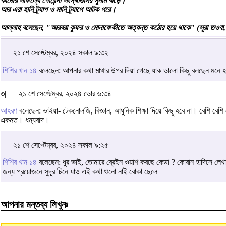
কাজের সাফল্যে গোয়েন্দা সংস্থাগুলির সুনাম বাড়ে।
আর এরা হানি ট্র্যাপ ও মানি ট্র্যাপে আটক পরে।
আল্লাহ বলেছেন, "আরবরা কুফর ও মোনাফেকীতে অত্যন্ত কঠোর হয়ে থাকে" (সূরা তওবা
২১ শে সেপ্টেম্বর, ২০২৪ সকাল ৯:৩২
শিশির খান ১৪
বলেছেন: আপনার কথা মাথার উপর দিয়া গেছে যাক ভালো কিছু বলছেন মনে 
৩|
২১ শে সেপ্টেম্বর, ২০২৪ ভোর ৬:৩৪
আহরণ
বলেছেন: ভাইয়া- টেকনোলজি, বিজ্ঞান, আধুনিক শিক্ষা দিয়ে কিছু হবে না। বেশি
একমত। ধন্যবাদ।
২১ শে সেপ্টেম্বর, ২০২৪ সকাল ৯:২৫
শিশির খান ১৪
বলেছেন: ধুর ভাই, তোমারে ব্রেইন ওয়াশ করছে কেডা ? কোরান হাদিসে লেখা
জন্য প্রয়োজনে সুদূর চিনে যাও এই কথা শুনো নাই বোকা ছেলে
আপনার মন্তব্য লিখুনঃ