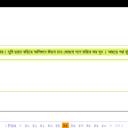
ায়। তুমি দুহাত বাড়িয়ে আলিঙ্গনে বাঁধতে চাও জোছনা গলে হারিয়ে যায় সুখ । আছড়ে পরা ঘূর
‹ First
<
৪০
৪১
৪২
৪৩
৪৪
৪৫
৪৬
৪৭
৪৮
৪৯
৫০
>
>> ›