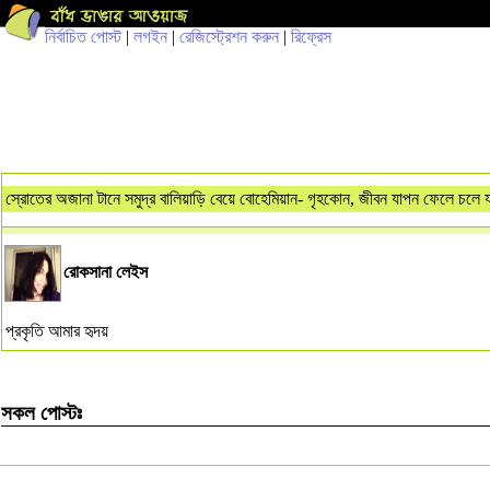
নির্বাচিত পোস্ট
|
লগইন
|
রেজিস্ট্রেশন করুন
|
রিফ্রেস
স্রোতের অজানা টানে সমুদ্র বালিয়াড়ি বেয়ে বোহেমিয়ান- গৃহকোন, জীবন যাপন ফেলে চলে য
রোকসানা লেইস
প্রকৃতি আমার হৃদয়
সকল পোস্টঃ