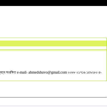
বত্ব সংরক্ষিত e-mail-
ahmedshuvo@gmail.com
০০৮৮ ০১৭১৬ ১৫৯২৮০ e-