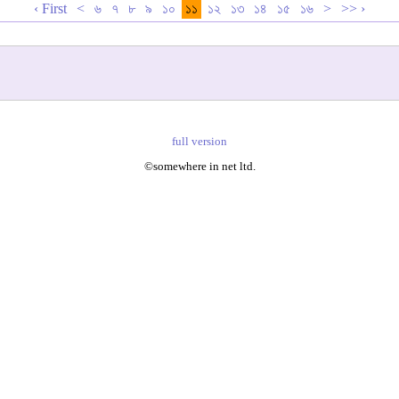
‹ First
<
৬
৭
৮
৯
১০
১১
১২
১৩
১৪
১৫
১৬
>
>> ›
full version
©somewhere in net ltd.