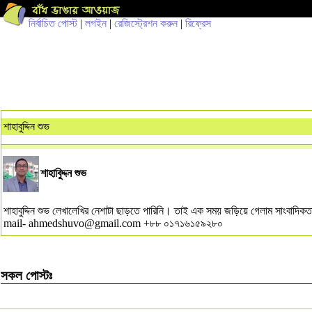
নির্বাচিত পোস্ট
|
লগইন
|
রেজিস্ট্রেশন করুন
|
রিফ্রেস
শাহাবুদ্দিন শুভ
শাহাবুিদ্দন শুভ
শাহাবুদ্দিন শুভ লেখালেখির নেশাটা ছাড়তে পারিনি। তাই এক সময় জড়িয়ে গেলাম সাংবাদি
mail-
ahmedshuvo@gmail.com
+৮৮ ০১৭১৬১৫৯২৮০
সকল পোস্টঃ