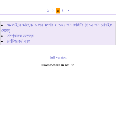
১
২
৩
৪
>
অনলাইনে আছেনঃ
৯
জন ব্লগার ও
৬০১
জন ভিজিটর (৪০২ জন মোবাইল
থেকে)
সাম্প্রতিক মন্তব্য
নোটিশবোর্ড ব্লগ
full version
©somewhere in net ltd.