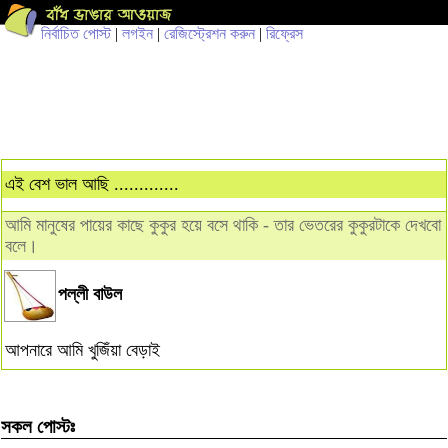
নির্বাচিত পোস্ট
|
লগইন
|
রেজিস্ট্রেশন করুন
|
রিফ্রেস
এই বেশ ভাল আছি .............
আমি মানুষের পায়ের কাছে কুকুর হয়ে বসে থাকি - তার ভেতরের কুকুরটাকে দেখবো
বলে।
পল্লী বাউল
আপনারে আমি খুজিঁয়া বেড়াই
সকল পোস্টঃ