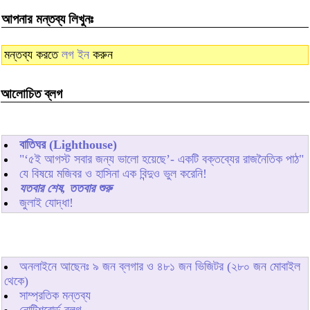
আপনার মন্তব্য লিখুনঃ
মন্তব্য করতে
লগ ইন
করুন
আলোচিত ব্লগ
বাতিঘর (Lighthouse)
"‘৫ই আগস্ট সবার জন্য ভালো হয়েছে’- একটি বক্তব্যের রাজনৈতিক পাঠ"
যে বিষয়ে মজিবর ও হাসিনা এক বিন্দুও ভুল করেনি!
যতবার শেষ, ততবার শুরু
জুলাই যোদ্ধা!
অনলাইনে আছেনঃ
৯
জন ব্লগার ও
৪৮১
জন ভিজিটর (২৮০ জন মোবাইল
থেকে)
সাম্প্রতিক মন্তব্য
নোটিশবোর্ড ব্লগ