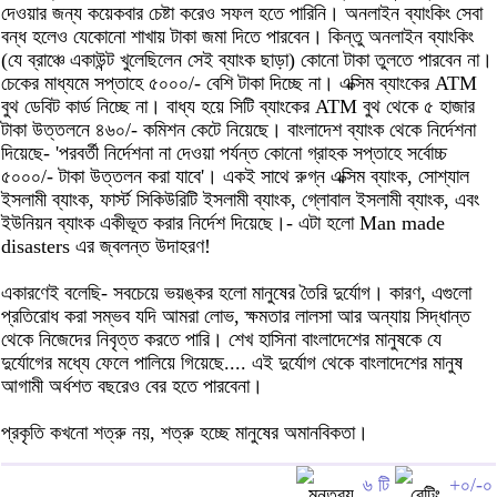
দেওয়ার জন্য কয়েকবার চেষ্টা করেও সফল হতে পারিনি। অনলাইন ব্যাংকিং সেবা
বন্ধ হলেও যেকোনো শাখায় টাকা জমা দিতে পারবেন। কিন্তু অনলাইন ব্যাংকিং
(যে ব্রাঞ্চে একাউন্ট খুলেছিলেন সেই ব্যাংক ছাড়া) কোনো টাকা তুলতে পারবেন না।
চেকের মাধ্যমে সপ্তাহে ৫০০০/- বেশি টাকা দিচ্ছে না। এক্সিম ব্যাংকের ATM
বুথ ডেবিট কার্ড নিচ্ছে না। বাধ্য হয়ে সিটি ব্যাংকের ATM বুথ থেকে ৫ হাজার
টাকা উত্তলনে ৪৬০/- কমিশন কেটে নিয়েছে। বাংলাদেশ ব্যাংক থেকে নির্দেশনা
দিয়েছে- 'পরবর্তী নির্দেশনা না দেওয়া পর্যন্ত কোনো গ্রাহক সপ্তাহে সর্বোচ্চ
৫০০০/- টাকা উত্তলন করা যাবে'। একই সাথে রুগ্ন এক্সিম ব্যাংক, সোশ্যাল
ইসলামী ব্যাংক, ফার্স্ট সিকিউরিটি ইসলামী ব্যাংক, গ্লোবাল ইসলামী ব্যাংক, এবং
ইউনিয়ন ব্যাংক একীভূত করার নির্দেশ দিয়েছে।- এটা হলো Man made
disasters এর জ্বলন্ত উদাহরণ!
একারণেই বলেছি- সবচেয়ে ভয়ঙ্কর হলো মানুষের তৈরি দুর্যোগ। কারণ, এগুলো
প্রতিরোধ করা সম্ভব যদি আমরা লোভ, ক্ষমতার লালসা আর অন্যায় সিদ্ধান্ত
থেকে নিজেদের নিবৃত্ত করতে পারি। শেখ হাসিনা বাংলাদেশের মানুষকে যে
দুর্যোগের মধ্যে ফেলে পালিয়ে গিয়েছে.... এই দুর্যোগ থেকে বাংলাদেশের মানুষ
আগামী অর্ধশত বছরেও বের হতে পারবেনা।
প্রকৃতি কখনো শত্রু নয়, শত্রু হচ্ছে মানুষের অমানবিকতা।
৬ টি
+০/-০