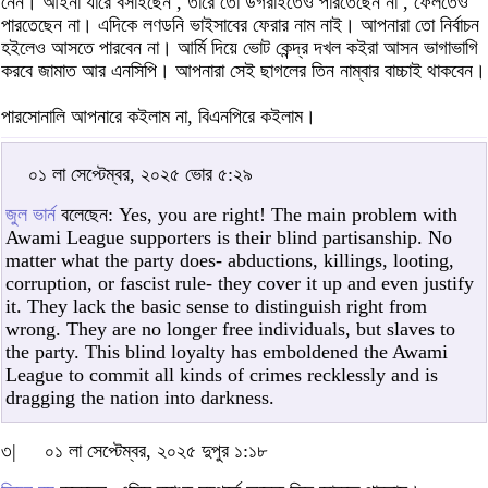
নেন। আইনা যারে বসাইছেন , তারে তো উগরাইতেও পারতেছেন না , ফেলতেও
পারতেছেন না। এদিকে লণডনি ভাইসাবের ফেরার নাম নাই। আপনারা তো নির্বাচন
হইলেও আসতে পারবেন না। আর্মি দিয়ে ভোট কেন্দ্র দখল কইরা আসন ভাগাভাগি
করবে জামাত আর এনসিপি। আপনারা সেই ছাগলের তিন নাম্বার বাচ্চাই থাকবেন।
পারসোনালি আপনারে কইলাম না, বিএনপিরে কইলাম।
০১ লা সেপ্টেম্বর, ২০২৫ ভোর ৫:২৯
জুল ভার্ন
বলেছেন: Yes, you are right! The main problem with
Awami League supporters is their blind partisanship. No
matter what the party does- abductions, killings, looting,
corruption, or fascist rule- they cover it up and even justify
it. They lack the basic sense to distinguish right from
wrong. They are no longer free individuals, but slaves to
the party. This blind loyalty has emboldened the Awami
League to commit all kinds of crimes recklessly and is
dragging the nation into darkness.
৩|
০১ লা সেপ্টেম্বর, ২০২৫ দুপুর ১:১৮