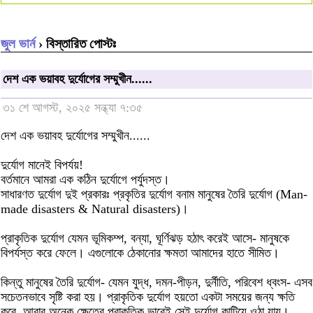
জুল ভার্ন
› বিস্তারিত পোস্টঃ
দেশ এক ভয়াবহ দুর্যোগের সম্মুখীন......
৩১ শে আগস্ট, ২০২৫ সন্ধ্যা ৭:৩৫
দেশ এক ভয়াবহ দুর্যোগের সম্মুখীন......
দুর্যোগ মানেই বিপর্যয়!
বর্তমানে আমরা এক কঠিন দুর্যোগে পর্যুদস্ত।
সাধারণত দুর্যোগ দুই প্রকারঃ প্রকৃতির দুর্যোগ বনাম মানুষের তৈরি দুর্যোগ (Man-
made disasters & Natural disasters)।
প্রাকৃতিক দুর্যোগ যেমন ভূমিকম্প, বন্যা, ঘূর্ণিঝড় হঠাৎ করেই আসে- মানুষকে
বিপর্যস্ত করে ফেলে। এগুলোকে ঠেকানোর ক্ষমতা আমাদের হাতে সীমিত।
কিন্তু মানুষের তৈরি দুর্যোগ- যেমন যুদ্ধ, দমন-পীড়ন, দুর্নীতি, পরিবেশ ধ্বংস- এসব
সচেতনভাবে সৃষ্টি করা হয়। প্রাকৃতিক দুর্যোগ হয়তো একটা সময়ের জন্য ক্ষতি
করে, আবার অনেক ক্ষেত্রে প্রাকৃতিক ভাবেই সেই দুর্যোগ কাটিয়ে ওঠা যায়।