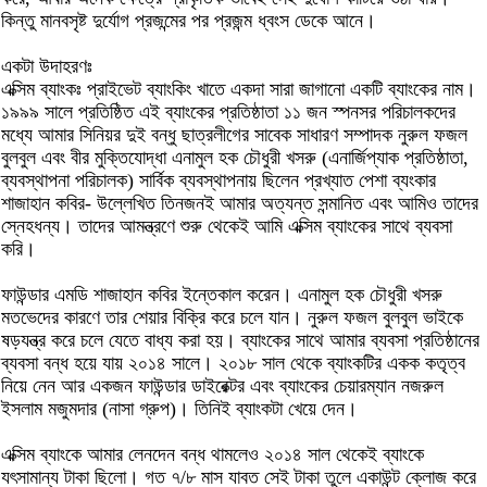
কিন্তু মানবসৃষ্ট দুর্যোগ প্রজন্মের পর প্রজন্ম ধ্বংস ডেকে আনে।
একটা উদাহরণঃ
এক্সিম ব্যাংকঃ প্রাইভেট ব্যাংকিং খাতে একদা সারা জাগানো একটি ব্যাংকের নাম।
১৯৯৯ সালে প্রতিষ্ঠিত এই ব্যাংকের প্রতিষ্ঠাতা ১১ জন স্পনসর পরিচালকদের
মধ্যে আমার সিনিয়র দুই বন্ধু ছাত্রলীগের সাবেক সাধারণ সম্পাদক নুরুল ফজল
বুলবুল এবং বীর মুক্তিযোদ্ধা এনামুল হক চৌধুরী খসরু (এনার্জিপ্যাক প্রতিষ্ঠাতা,
ব্যবস্থাপনা পরিচালক) সার্বিক ব্যবস্থাপনায় ছিলেন প্রখ্যাত পেশা ব্যংকার
শাজাহান কবির- উল্লেখিত তিনজনই আমার অত্যন্ত সন্মানিত এবং আমিও তাদের
স্নেহধন্য। তাদের আমন্ত্রণে শুরু থেকেই আমি এক্সিম ব্যাংকের সাথে ব্যবসা
করি।
ফাউন্ডার এমডি শাজাহান কবির ইন্তেকাল করেন। এনামুল হক চৌধুরী খসরু
মতভেদের কারণে তার শেয়ার বিক্রি করে চলে যান। নুরুল ফজল বুলবুল ভাইকে
ষড়যন্ত্র করে চলে যেতে বাধ্য করা হয়। ব্যাংকের সাথে আমার ব্যবসা প্রতিষ্ঠানের
ব্যবসা বন্ধ হয়ে যায় ২০১৪ সালে। ২০১৮ সাল থেকে ব্যাংকটির একক কতৃত্ব
নিয়ে নেন আর একজন ফাউন্ডার ডাইরেক্টর এবং ব্যাংকের চেয়ারম্যান নজরুল
ইসলাম মজুমদার (নাসা গ্রুপ)। তিনিই ব্যাংকটা খেয়ে দেন।
এক্সিম ব্যাংকে আমার লেনদেন বন্ধ থামলেও ২০১৪ সাল থেকেই ব্যাংকে
যৎসামান্য টাকা ছিলো। গত ৭/৮ মাস যাবত সেই টাকা তুলে একাউন্ট ক্লোজ করে