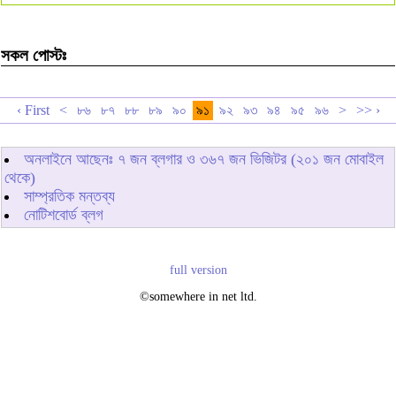
সকল পোস্টঃ
‹ First
<
৮৬
৮৭
৮৮
৮৯
৯০
৯১
৯২
৯৩
৯৪
৯৫
৯৬
>
>> ›
অনলাইনে আছেনঃ
৭
জন ব্লগার ও
৩৬৭
জন ভিজিটর (২০১ জন মোবাইল
থেকে)
সাম্প্রতিক মন্তব্য
নোটিশবোর্ড ব্লগ
full version
©somewhere in net ltd.