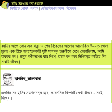
নির্বাচিত পোস্ট
|
লগইন
|
রেজিস্ট্রেশন করুন
|
রিফ্রেস
বহুদিন আগে কোন এক বারান্দায় শেষ বিকেলের আলোয় আলোকিত উড়ন্ত খোলা
চুলের এক তীক্ষ্ণ হৃদয়হরনকারী দৃষ্টি সম্পন্ন তরুনীকে দেখে ভেবেছিলাম, আমি
যাদুকর হব। মানুষ বশীকরণের যাদু শিখে, তাকে বশ করে নিশ্চিন্তে কাটিয়ে দিব
সারাটি জীবন।
কাল্পনিক_ভালোবাসা
একদিন সব হাসির ময়নাতদন্ত হবে, ফরেনসিক রিপোর্টে লেখা থাকবে - সবই
মিথ্যে।