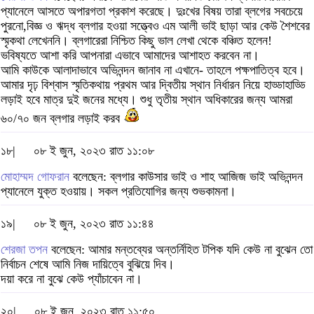
প্যানেলে আসতে অপারগতা প্রকাশ করেছে। দুঃখের বিষয় তারা ব্লগের সবচেয়ে
পুরনো,বিজ্ঞ ও ঋদ্ধ ব্লগার হওয়া সত্ত্বেও এম আলী ভাই ছাড়া আর কেউ শৈশবের
স্মৃকথা লেখেননি। ব্লগারেরা নিশ্চিত কিছু ভাল লেখা থেকে বঞ্চিত হলেন!
ভবিষ্যতে আশা করি আপনারা এভাবে আমাদের আশাহত করবেন না।
আমি কাউকে আলাদাভাবে অভিনন্দন জানাব না এখানে- তাহলে পক্ষপাতিত্ব হবে।
আমার দৃঢ় বিশ্বাস স্মৃতিকথায় প্রথম আর দ্বিতীয় স্থান নির্ধারন নিয়ে হাড্ডাহাড্ডি
লড়াই হবে মাত্র দুই জনের মধ্যে। শুধু তৃতীয় স্থান অধিকারের জন্য আমরা
৬০/৭০ জন ব্লগার লড়াই করব
১৮|
০৮ ই জুন, ২০২৩ রাত ১১:০৮
মোহাম্মদ গোফরান
বলেছেন: ব্লগার কাউসার ভাই ও শাহ আজিজ ভাই অভিনন্দন
প্যানেলে যুক্ত হওয়ায়। সকল প্রতিযোগির জন্য শুভকামনা।
১৯|
০৮ ই জুন, ২০২৩ রাত ১১:৪৪
শেরজা তপন
বলেছেন: আমার মন্তব্যের অন্তর্নিহিত টপিক যদি কেউ না বুঝেন তো
নির্বাচন শেষে আমি নিজ দায়িত্বে বুঝিয়ে দিব।
দয়া করে না বুঝে কেউ প্যাঁচাবেন না।
২০|
০৮ ই জুন, ২০২৩ রাত ১১:৫০