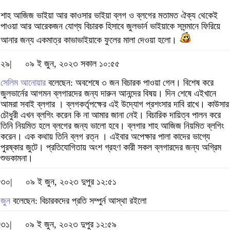
শাহ আজিজ ভাইয়া আর কাওসার ভাইয়া ব্লগ ও ব্লগের মতামত ঐক্য থেকেই
পাওয়া আর আরেকজন যোগ্য বিচারক হিসাবে জুলভার্ন ভাইয়াকে সসন্মানে ফিরিয়ে
আনার জন্য একমাত্র কাভাভাইয়াকে ফুলের মালা দেওয়া হলো।
২৯|
০৯ ই জুন, ২০২৩ সকাল ১০:৫৫
সেলিম আনোয়ার
বলেছেন: অবশেষে ৩ জন বিচারক পাওয়া গেল। বিশেষ করে
জুলভার্নের আগমন ব্লগারদের জন্য দারুন আনন্দের বিষয়। দিন শেষে এইখানে
আমরা সবাই ব্লগার । ব্লগকর্তৃপক্ষের এই উদ্যোগ প্রশংসার দাবি রাখে। কাউসার
চৌধুরী এখন ব্লগিং করেন কি না আমার জানা নেই। বিচারিক দায়িত্ব পালন করে
তিনি নিয়মিত হলে ব্লগের জন্য ভালো হবে। ব্লগার শাহ আজিজ নিয়মিত ব্লগিং
করেন। এক কথায় তিনি ব্লগ রত্ন । এইবার অপেক্ষার পালা কাদের ভাগ্যে
পুরষ্কার জুটে। প্রতিযোগিতায় অংশ গ্রহণ কারী সকল ব্লগারদের জন্য অগ্রিম
শুভকামনা।
৩০|
০৯ ই জুন, ২০২৩ দুপুর ১২:৫১
জুন
বলেছেন: বিচারকদের প্রতি সম্পুর্ন আস্থা রইলো
৩১|
০৯ ই জুন, ২০২৩ দুপুর ১২:৫৯