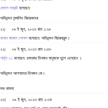
মোগল সম্রাট
বলেছেন:
অভিনন্দন সন্মানিত বিচারকদের
২১|
০৯ ই জুন, ২০২৩ রাত ১:২৮
হাসান জামাল গোলাপ
বলেছেন: অভিনন্দন বিচারকবৃন্দ।
২২|
০৯ ই জুন, ২০২৩ রাত ১:৫৮
শার্দূল ২২
বলেছেন: চমৎকার তিনজন মানুষকে তুলে এনেছেন ।
অভিনন্দন আপনাদের তিনজন কে।
শুভ কামনা
২৩|
০৯ ই জুন, ২০২৩ রাত ২:৩৪