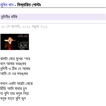
মুবিন খান
› বিস্তারিত পোস্টঃ
নন্দিনীর ফাঁকি
২০ শে আগস্ট, ২০২১ সন্ধ্যা ৭:২১
ঝামটা মেরে মুখের ‘পরে
বলে আমায় ভয়ঙ্কর
নন্দিনী ও ঠিক যে আমার
আমি যে ওর শুভঙ্কর
বললে একটা আরটা বোঝে
ছিঁড়ি আমি মাথার চুল
যা খুশি তার বলুক গিয়া
বলুক যত্ত খুশি ভুল