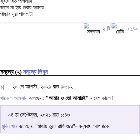
স্বঘোষিত পাগলীটা
জানে না হায় ডরায় আমায়
পাড়ার নূরা পাগলাটা
২ টি
+১/-০
মন্তব্য (২)
মন্তব্য লিখুন
১|
২০ শে আগস্ট, ২০২১ রাত ১০:১২
খায়রুল আহসান
বলেছেন:
"আমার ও তো আমারই"
- বেশ ভালো!
০৪ ঠা সেপ্টেম্বর, ২০২১ রাত ১:৪৬
মুবিন খান
বলেছেন: "মাথায় তুলে রাখি ওরে"- ধন্যবাদ আপনাকে।