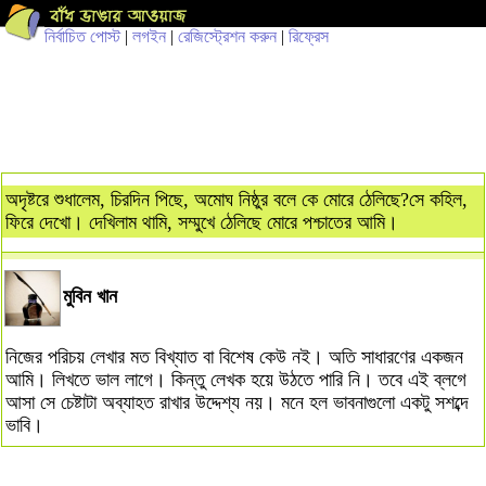
নির্বাচিত পোস্ট
|
লগইন
|
রেজিস্ট্রেশন করুন
|
রিফ্রেস
অদৃষ্টরে শুধালেম, চিরদিন পিছে, অমোঘ নিষ্ঠুর বলে কে মোরে ঠেলিছে?সে কহিল,
ফিরে দেখো। দেখিলাম থামি, সম্মুখে ঠেলিছে মোরে পশ্চাতের আমি।
মুবিন খান
নিজের পরিচয় লেখার মত বিখ্যাত বা বিশেষ কেউ নই। অতি সাধারণের একজন
আমি। লিখতে ভাল লাগে। কিন্তু লেখক হয়ে উঠতে পারি নি। তবে এই ব্লগে
আসা সে চেষ্টাটা অব্যাহত রাখার উদ্দেশ্য নয়। মনে হল ভাবনাগুলো একটু সশব্দে
ভাবি।