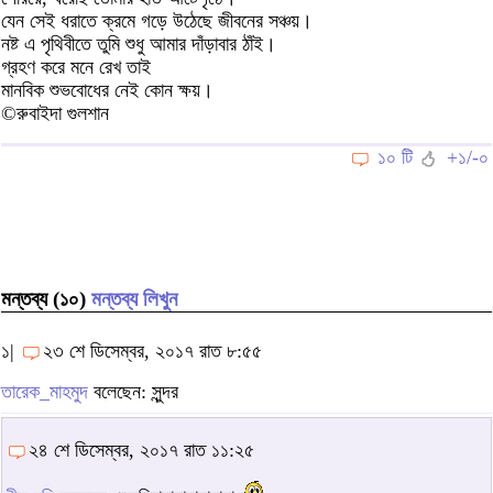
যেন সেই ধরাতে ক্রমে গড়ে উঠেছে জীবনের সঞ্চয়।
নষ্ট এ পৃথিবীতে তুমি শুধু আমার দাঁড়াবার ঠাঁই।
গ্রহণ করে মনে রেখ তাই
মানবিক শুভবোধের নেই কোন ক্ষয়।
©রুবাইদা গুলশান
১০ টি
+১/-০
মন্তব্য (১০)
মন্তব্য লিখুন
১|
২৩ শে ডিসেম্বর, ২০১৭ রাত ৮:৫৫
তারেক_মাহমুদ
বলেছেন: সুন্দর
২৪ শে ডিসেম্বর, ২০১৭ রাত ১১:২৫