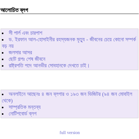
আলোচিত ব্লগ
সী পার্ল এবং চারপাশ
ড. ইরফান আল-হোসাইনীর রহস্যজনক মৃত্যু - জীবনের চেয়ে কোনো সম্পর্ক
বড় নয়
জলসার আসর
ছোট গল্পঃ শেষ জীবনে
রাষ্ট্রপতি পদে আনভীর সোবহানকে দেখতে চাই।
অনলাইনে আছেনঃ
৪
জন ব্লগার ও
১৯৩
জন ভিজিটর (৯৪ জন মোবাইল
থেকে)
সাম্প্রতিক মন্তব্য
নোটিশবোর্ড ব্লগ
full version