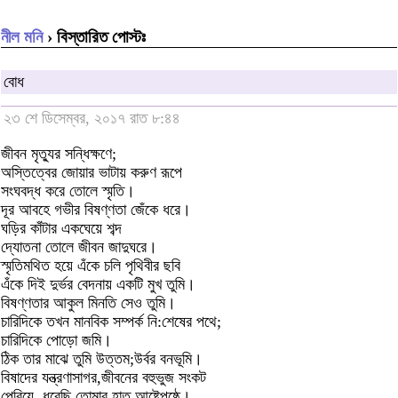
নীল মনি
› বিস্তারিত পোস্টঃ
বোধ
২৩ শে ডিসেম্বর, ২০১৭ রাত ৮:৪৪
জীবন মৃত্যুর সন্ধিক্ষণে;
অস্তিত্বের জোয়ার ভাটায় করুণ রূপে
সংঘবদ্ধ করে তোলে স্মৃতি।
দূর আবহে গভীর বিষণ্ণতা জেঁকে ধরে।
ঘড়ির কাঁটার একঘেয়ে শব্দ
দ্যোতনা তোলে জীবন জাদুঘরে।
স্মৃতিমথিত হয়ে এঁকে চলি পৃথিবীর ছবি
এঁকে দিই দুর্ভর বেদনায় একটি মুখ তুমি।
বিষণ্ণতার আকুল মিনতি সেও তুমি।
চারিদিকে তখন মানবিক সম্পর্ক নি:শেষের পথে;
চারিদিকে পোড়ো জমি।
ঠিক তার মাঝে তুমি উত্তম;উর্বর বনভূমি।
বিষাদের যন্ত্রণাসাগর,জীবনের বহুভুজ সংকট
পেরিয়ে, ধরেছি তোমার হাত আষ্টেপৃষ্ঠে।