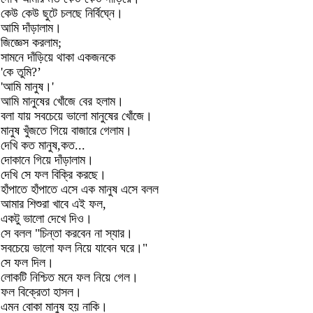
কেউ কেউ ছুটে চলছে নির্বিঘ্নে।
আমি দাঁড়ালাম।
জিজ্ঞেস করলাম;
সামনে দাঁড়িয়ে থাকা একজনকে
'কে তুমি?’
'আমি মানুষ।'
আমি মানুষের খোঁজে বের হলাম।
বলা যায় সবচেয়ে ভালো মানুষের খোঁজে।
মানুষ খুঁজতে গিয়ে বাজারে গেলাম।
দেখি কত মানুষ,কত...
দোকানে গিয়ে দাঁড়ালাম।
দেখি সে ফল বিক্রি করছে।
হাঁপাতে হাঁপাতে এসে এক মানুষ এসে বলল
আমার শিশুরা খাবে এই ফল,
একটু ভালো দেখে দিও।
সে বলল "চিন্তা করবেন না স্যার।
সবচেয়ে ভালো ফল নিয়ে যাবেন ঘরে।"
সে ফল দিল।
লোকটি নিশ্চিত মনে ফল নিয়ে গেল।
ফল বিক্রেতা হাসল।
এমন বোকা মানুষ হয় নাকি।