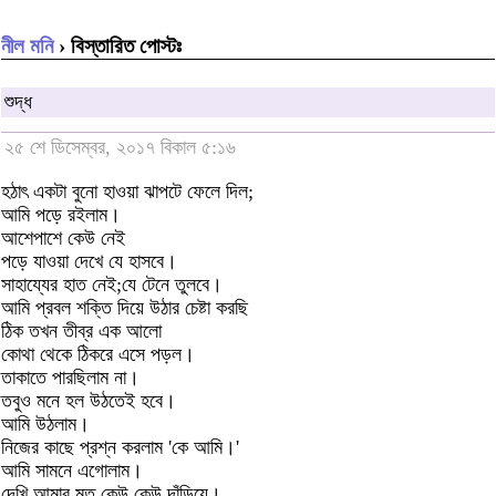
নীল মনি
› বিস্তারিত পোস্টঃ
শুদ্ধ
২৫ শে ডিসেম্বর, ২০১৭ বিকাল ৫:১৬
হঠাৎ একটা বুনো হাওয়া ঝাপটে ফেলে দিল;
আমি পড়ে রইলাম।
আশেপাশে কেউ নেই
পড়ে যাওয়া দেখে যে হাসবে।
সাহায্যের হাত নেই;যে টেনে তুলবে।
আমি প্রবল শক্তি দিয়ে উঠার চেষ্টা করছি
ঠিক তখন তীব্র এক আলো
কোথা থেকে ঠিকরে এসে পড়ল।
তাকাতে পারছিলাম না।
তবুও মনে হল উঠতেই হবে।
আমি উঠলাম।
নিজের কাছে প্রশ্ন করলাম 'কে আমি।'
আমি সামনে এগোলাম।
দেখি আমার মত কেউ কেউ দাঁড়িয়ে।