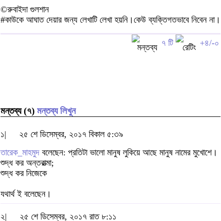
©রুবাইদা গুলশান
#কাউকে আঘাত দেয়ার জন্য লেখাটি লেখা হয়নি।কেউ ব্যক্তিগতভাবে নিবেন না।
৭ টি
+৪/-০
মন্তব্য (৭)
মন্তব্য লিখুন
১|
২৫ শে ডিসেম্বর, ২০১৭ বিকাল ৫:৩৯
তারেক_মাহমুদ
বলেছেন: প্রতিটা ভালো মানুষ লুকিয়ে আছে মানুষ নামের মুখোশে।
শুদ্ধ কর অন্তরাত্মা;
শুদ্ধ কর নিজেকে
যথার্থ ই বলেছেন।
২|
২৫ শে ডিসেম্বর, ২০১৭ রাত ৮:১১