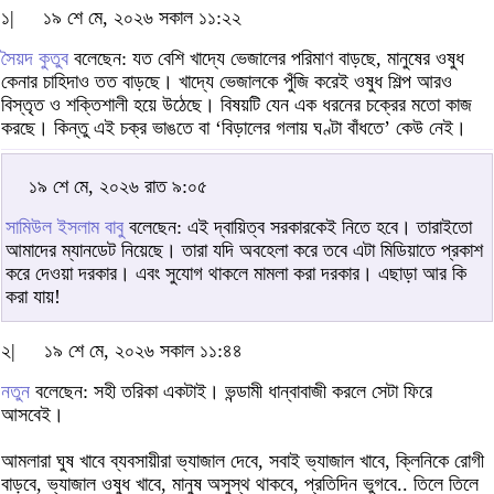
১|
১৯ শে মে, ২০২৬ সকাল ১১:২২
সৈয়দ কুতুব
বলেছেন: যত বেশি খাদ্যে ভেজালের পরিমাণ বাড়ছে, মানুষের ওষুধ
কেনার চাহিদাও তত বাড়ছে। খাদ্যে ভেজালকে পুঁজি করেই ওষুধ শিল্প আরও
বিস্তৃত ও শক্তিশালী হয়ে উঠেছে। বিষয়টি যেন এক ধরনের চক্রের মতো কাজ
করছে। কিন্তু এই চক্র ভাঙতে বা ‘বিড়ালের গলায় ঘণ্টা বাঁধতে’ কেউ নেই।
১৯ শে মে, ২০২৬ রাত ৯:০৫
সামিউল ইসলাম বাবু
বলেছেন: এই দ্বায়িত্ব সরকারকেই নিতে হবে। তারাইতো
আমাদের ম্যানডেট নিয়েছে। তারা যদি অবহেলা করে তবে এটা মিডিয়াতে প্রকাশ
করে দেওয়া দরকার। এবং সুযোগ থাকলে মামলা করা দরকার। এছাড়া আর কি
করা যায়!
২|
১৯ শে মে, ২০২৬ সকাল ১১:৪৪
নতুন
বলেছেন: সহী তরিকা একটাই। ভন্ডামী ধান্বাবাজী করলে সেটা ফিরে
আসবেই।
আমলারা ঘুষ খাবে ব্যবসায়ীরা ভ্যাজাল দেবে, সবাই ভ্যাজাল খাবে, ক্লিনিকে রোগী
বাড়বে, ভ্যাজাল ওষুধ খাবে, মানুষ অসুস্থ থাকবে, প্রতিদিন ভুগবে.. তিলে তিলে