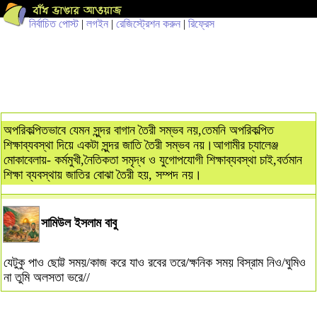
নির্বাচিত পোস্ট
|
লগইন
|
রেজিস্ট্রেশন করুন
|
রিফ্রেস
অপরিকল্পিতভাবে যেমন সুন্দর বাগান তৈরী সম্ভব নয়,তেমনি অপরিকল্পিত
শিক্ষাব্যবস্থা দিয়ে একটা সুন্দর জাতি তৈরী সম্ভব নয়।আগামীর চ্যালেঞ্জ
মোকাবেলায়- কর্মমুখী,নৈতিকতা সমৃদ্ধ ও যুগোপযোগী শিক্ষাব্যবস্থা চাই,বর্তমান
শিক্ষা ব্যবস্থায় জাতির বোঝা তৈরী হয়, সম্পদ নয়।
সামিউল ইসলাম বাবু
যেটুকু পাও ছোট্ট সময়/কাজ করে যাও রবের তরে/ক্ষনিক সময় বিস্রাম নিও/ঘুমিও
না তুমি অলসতা ভরে//