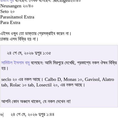
রাজীব নুর
বলেছেন: লেখক বলেছেন: Seclogen২০/৪০
Neusangen ২০/৪০
Seto ২০
Parasitamol Extra
Para Extra
এইসব ওষুধ তো ডাক্তার প্রেসক্রাইব করেন না।
ঢাকায় এসব বিক্রি হয় না।
২৪ শে মে, ২০২৬ দুপুর ১:৩৫
সামিউল ইসলাম বাবু
বলেছেন: আমি মিরপুরে দেখেছি, প্রকাশ্যে নকল ঔষধ বিক্রি
হয়।
seclo ২০ এর নকল আছে। Calbo D, Monas ১০, Gavisol, Alatro
tab, Rolac ১০ tab, Losectil ২০, এর নকল আছে।
আপনি কোন অঞ্চলে থাকেন, যে নকল দেখেন না!
৬|
২৪ শে মে, ২০২৬ দুপুর ১:৪৪