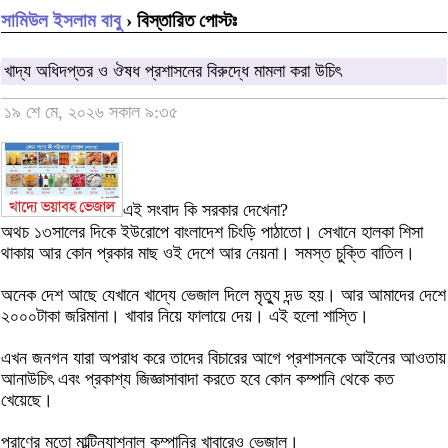
সামিউল ইসলাম বাবু
› বিস্তারিত পোস্টঃ
খাদ্য অধিদপ্তর ও ঔষধ প্রশাসনের বিরুদ্ধে মামলা করা উচিৎ
১৯ শে মে, ২০২৬ সকাল ৯:৩৫
এই সংবাদ কি সরকার দেখেনা?
অথচ ১৩সালের দিকে ইউরোপে বাংলাদেশ চিংড়ি পাঠাতো। সেখানে হালকা শিসা
থাকায় আর কোন প্রকার মাছ ওই দেশে আর নেয়না। সমস্ত চুক্তি বাতিল।
অনেক দেশ আছে যেখানে খাদ্যে ভেজাল দিলে মৃত্যু দন্ড হয়। আর আমাদের দেশে
২০০০টাকা জরিমানা। খাবার নিয়ে ফালায়ে দেয়। এই হলো শাস্তি।
এখন জনগন যারা অপরাধ করে তাদের বিচারের আগে প্রশাসনকে আইনের আওতায়
আনাউচিৎ এবং প্রকাশ্য জিজ্ঞাসাবাদা করতে হবে কোন কম্পানি থেকে কত
খেয়েছে।
প্রাণের মতো মাল্টিন্যাশনাল কম্পানির খাবারেও ভেজাল।