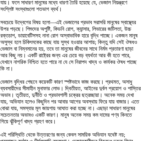
যায়। ফলে সাধারণ মানুষের মধ্যে ধারণা তৈরি হয়েছে যে, ভেজাল নিয়ন্ত্রণে
সংশ্লিষ্ট সংস্থাগুলো শতভাগ ব্যর্থ।
সবচেয়ে উদ্বেগের বিষয় হলো—এই ভেজালের প্রভাব সরাসরি মানুষের স্বাস্থ্যের
উপর পড়ছে। শিশুদের অপুষ্টি, কিডনি রোগ, ক্যান্সার, লিভারের জটিলতা, উচ্চ
রক্তচাপ, ডায়াবেটিসসহ নানা রোগ অস্বাভাবিক হারে বৃদ্ধি পাচ্ছে। একজন মানুষ
অসুস্থ হলে চিকিৎসকের কাছে যায় সুস্থ হওয়ার আশায়; কিন্তু যদি সেই ঔষধও
ভেজাল বা নিম্নমানের হয়, তবে তা মানুষের জীবনের সাথে নির্মম প্রতারণা ছাড়া
আর কিছু নয়। একটি রাষ্ট্রের জন্য এর চেয়ে বড় ব্যর্থতা আর কী হতে পারে,
যেখানে নাগরিক নিশ্চিত হতে পারে না যে সে নিরাপদ খাদ্য ও কার্যকর ঔষধ পাচ্ছে
কি না।
ভেজাল বৃদ্ধির পেছনে কয়েকটি কারণ স্পষ্টভাবে কাজ করছে। প্রথমত, অসাধু
ব্যবসায়ীদের সীমাহীন মুনাফার লোভ। দ্বিতীয়ত, আইনের দুর্বল প্রয়োগ ও শাস্তির
অভাব। তৃতীয়ত, দুর্নীতি ও প্রভাবশালী চক্রের ছত্রচ্ছায়া। অনেক সময় দেখা
যায়, অভিযান হলেও কিছুদিন পর আবার আগের অবস্থায় ফিরে যায় বাজার। এতে
বোঝা যায়, সমস্যার মূল জায়গায় আঘাত করা হচ্ছে না। এছাড়া সাধারণ মানুষের
সচেতনতার অভাবও একটি কারণ। মানুষ অনেক সময় কম দামের পণ্য কিনতে
গিয়ে ঝুঁকিপূর্ণ খাদ্য গ্রহণ করে।
এই পরিস্থিতি থেকে উত্তরণের জন্য কেবল সাময়িক অভিযান যথেষ্ট নয়;