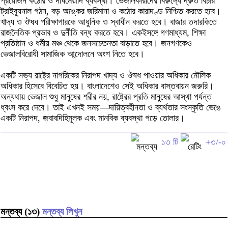
প্রয়োজন কঠোর ও দীর্ঘমেয়াদি ব্যবস্থা। ভেজালকারীদের বিরুদ্ধে দ্রুত বিচার
ট্রাইব্যুনাল গঠন, বড় অঙ্কের জরিমানা ও কঠোর কারাদণ্ড নিশ্চিত করতে হবে।
খাদ্য ও ঔষধ পরীক্ষাগারকে আধুনিক ও স্বাধীন করতে হবে। বাজার তদারকিতে
রাজনৈতিক প্রভাব ও দুর্নীতি বন্ধ করতে হবে। একইসঙ্গে গণমাধ্যম, শিক্ষা
প্রতিষ্ঠান ও ধর্মীয় মঞ্চ থেকে জনসচেতনতা বাড়াতে হবে। জনগণকেও
ভেজালবিরোধী সামাজিক আন্দোলনে অংশ নিতে হবে।
একটি সভ্য রাষ্ট্রে নাগরিকের নিরাপদ খাদ্য ও ঔষধ পাওয়ার অধিকার মৌলিক
অধিকার হিসেবে বিবেচিত হয়। বাংলাদেশেও সেই অধিকার বাস্তবায়ন জরুরি।
অন্যথায় ভেজাল শুধু মানুষের শরীর নয়, রাষ্ট্রের প্রতি মানুষের আস্থা পর্যন্ত
ধ্বংস করে দেবে। তাই এখনই সময়—দায়িত্বহীনতা ও ব্যর্থতার সংস্কৃতি ভেঙে
একটি নিরাপদ, জবাবদিহিমূলক এবং মানবিক ব্যবস্থা গড়ে তোলার।
১৩ টি
+৩/-০
মন্তব্য (১৩)
মন্তব্য লিখুন