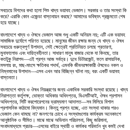
সবচেয়ে বিপদের কথা হলো শিশু খাদ্য ভয়াবহ ভেজাল। সরকার ও তার সংস্থা কি
করে? এরাকি কোন এজেন্ডা বাস্তবায়ন করছে? আমাদের ভবিষ্যৎ প্রজন্মতো শেষ
হয়ে যাচ্ছে।
বাংলাদেশে খাদ্য ও ঔষধে ভেজাল আজ শুধু একটি অনিয়ম নয়; এটি এক ভয়াবহ
সামাজিক দুর্যোগে পরিণত হয়েছে। মানুষের জীবন রক্ষার জন্য যে খাদ্য ও ঔষধ
সবচেয়ে গুরুত্বপূর্ণ উপাদান, সেই ক্ষেত্রেই প্রতিনিয়ত চলছে প্রতারণা,
মুনাফালোভ এবং দায়িত্বহীনতা। সাধারণ মানুষ বাজার থেকে যা কিনছে, তার
কতটুকু নিরাপদ—এই প্রশ্ন আজ সর্বত্র। দুধে ডিটারজেন্ট, ফলে রাসায়নিক,
মসলায় রং, মাছ-মাংসে ক্ষতিকর পদার্থ, এমনকি জীবনরক্ষাকারী ঔষধেও নকল ও
নিম্নমানের উপাদান—এসব এখন আর বিচ্ছিন্ন ঘটনা নয়; বরং একটি ভয়াবহ
বাস্তবতা।
বাংলাদেশে খাদ্য ও ঔষধ নিয়ন্ত্রণের জন্য একাধিক সরকারি সংস্থা রয়েছে। খাদ্য
নিরাপত্তা কর্তৃপক্ষ, ভোক্তা অধিকার অধিদপ্তর, বিএসটিআই, ঔষধ প্রশাসন
অধিদপ্তর, সিটি করপোরেশনের ভ্রাম্যমাণ আদালত—সব মিলিয়ে বিশাল
প্রশাসনিক কাঠামো বিদ্যমান। কিন্তু প্রশ্ন হচ্ছে, এত সংস্থা থাকার পরও
ভেজাল কেন থামছে না? জনগণের চোখে এ সংস্থাগুলোর কার্যক্রম অনেকাংশে
আনুষ্ঠানিক ও সীমিত। মাঝে মাঝে অভিযান পরিচালনা, কিছু জরিমানা,
সংবাদমাধ্যমে প্রচার—এসবের বাইরে স্থায়ী ও কার্যকর পরিবর্তন খুব কমই দেখা