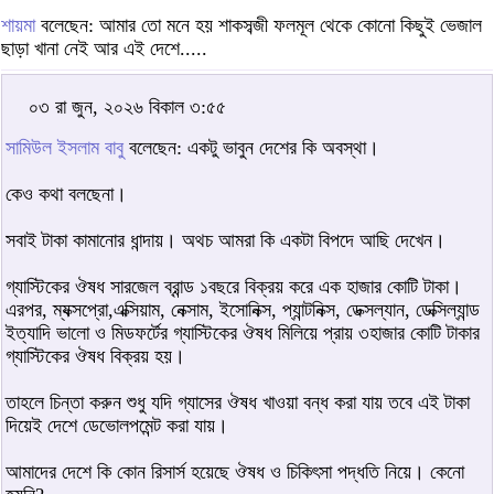
শায়মা
বলেছেন: আমার তো মনে হয় শাকসব্জী ফলমূল থেকে কোনো কিছুই ভেজাল
ছাড়া খানা নেই আর এই দেশে.....
০৩ রা জুন, ২০২৬ বিকাল ৩:৫৫
সামিউল ইসলাম বাবু
বলেছেন: একটু ভাবুন দেশের কি অবস্থা।
কেও কথা বলছেনা।
সবাই টাকা কামানোর ধান্দায়। অথচ আমরা কি একটা বিপদে আছি দেখেন।
গ্যাস্টিকের ঔষধ সারজেল ব্রান্ড ১বছরে বিক্রয় করে এক হাজার কোটি টাকা।
এরপর, ম্যক্সপ্রো,এক্সিয়াম, নেক্সাম, ইসোনিক্স, প্যান্টনিক্স, ডেক্সল্যান, ডেক্সিল্যান্ড
ইত্যাদি ভালো ও মিডফর্টের গ্যাস্টিকের ঔষধ মিলিয়ে প্রায় ৩হাজার কোটি টাকার
গ্যাস্টিকের ঔষধ বিক্রয় হয়।
তাহলে চিন্তা করুন শুধু যদি গ্যাসের ঔষধ খাওয়া বন্ধ করা যায় তবে এই টাকা
দিয়েই দেশে ডেভোলপমেন্ট করা যায়।
আমাদের দেশে কি কোন রিসার্স হয়েছে ঔষধ ও চিকিৎসা পদ্ধতি নিয়ে। কেনো