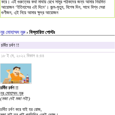
করে। এই গুরুত্বের কথা মাথায় রেখে সামুর পাঠকদের জন্য আমার নিয়মিত
আয়োজন ‘ইতিহাসের এই দিনে’। জন্ম-মৃত্যু, বিশেষ দিন, সাথে বিশ্ব সেরা
গুণীজন, এ্ই নিয়ে আমার ক্ষুদ্র আয়োজন
নূর মোহাম্মদ নূরু
› বিস্তারিত পোস্টঃ
চর্বিত চর্বণ !!
১৮ ই মে, ২০২২ বিকাল ৪:৪৪
চর্বিত চর্বণ !!
নূর মোহাম্মদ নূরু
(মজা দেই মজা লই!)
চর্বিত চর্বণ করে যাই হর রোজ,
মজা নাই তবু খাই প্রতিদিন একই ভোজ।