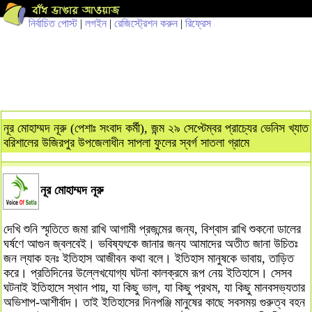
নির্বাচিত পোস্ট
|
লগইন
|
রেজিস্ট্রেশন করুন
|
রিফ্রেস
নূর মোহাম্মদ নূরু (পেশাঃ সংবাদ কর্মী), জন্ম ২৯ সেপ্টেম্বর প্রাচ্যের ভেনিস খ্যাত
বরিশালের উজিরপুর উপজেলাধীন সাপলা ফুলের স্বর্গ সাতলা গ্রামে
নূর মোহাম্মদ নূরু
দেখি শুনি স্মৃতিতে জমা রাখি আগামী প্রজন্মের জন্য, বিশ্বাস রাখি শুকনো ডালের
ঘর্ষণে আগুন জ্বলবেই। ভবিষ্যৎকে জানার জন্য আমাদের অতীত জানা উচিতঃ
জন ল্যাক হনঃ ইতিহাস আজীবন কথা বলে। ইতিহাস মানুষকে ভাবায়, তাড়িত
করে। প্রতিদিনের উল্লেখযোগ্য ঘটনা কালক্রমে রূপ নেয় ইতিহাসে। সেসব
ঘটনাই ইতিহাসে স্থান পায়, যা কিছু ভাল, যা কিছু প্রথম, যা কিছু মানবসভ্যতার
অভিশাপ-আশীর্বাদ। তাই ইতিহাসের দিনপঞ্জি মানুষের কাছে সবসময় গুরুত্ব বহন