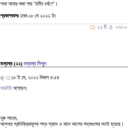
গাধা আবার মজা পায় "চর্বিত চর্বণে"।
প্রকাশকালঃ
ঢাকা-১৮ মে ২০২২ ইং
২২ টি
+৩/-০
মন্তব্য (২২)
মন্তব্য লিখুন
১|
১৮ ই মে, ২০২২ বিকাল ৪:৫৪
আরইউ
বলেছেন:
নূরু সাহেব,
আপনার প্রতিক্রিয়ামূলক পদ্য স্বাদে ও মানে আগের পদ্যগুলোর মতই হয়েছে।