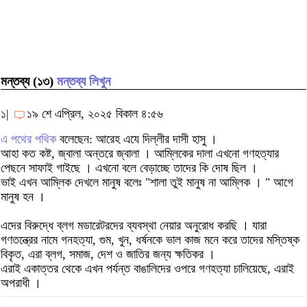
মন্তব্য (১৩)
মন্তব্য লিখুন
১|
১৯ শে এপ্রিল, ২০২৫ বিকাল ৪:৫৬
এ পথের পথিক
বলেছেন: আরেহ এযে দিল্লীর দাসী হাসু ।
আহা কত কষ্ট, জ্বালা অন্তরে জ্বালা । আম্লিকের দালা এখনো গণহত্যার
পেছনে সাফাই গাইছে । এখনো বলে বেড়াচ্ছে তাদের কি দোষ ছিল ।
ভাই এখন আম্লিক দেখলে মানুষ বলেঃ "শালা তুই মানুষ না আম্লিক । " আগে
মানুষ হন ।
এদের বিরুদ্ধে ব্লগ মডারেটরদের ব্যবস্থা নেয়ার অনুরোধ করছি । যারা
গণতন্ত্রের নামে গনহত্যা, গুম, খুন, ধর্ষনকে ভাল কাজ মনে করে তাদের মস্তিষ্ক
বিকৃত, এরা ব্লগ, সমাজ, দেশ ও জাতির জন্য ক্ষতিকর ।
এরাই একাত্তর থেকে এখন পর্যন্ত বাঙালিদের ওপরে গণহত্যা চালিয়েছে, এরাই
অপরাধী ।