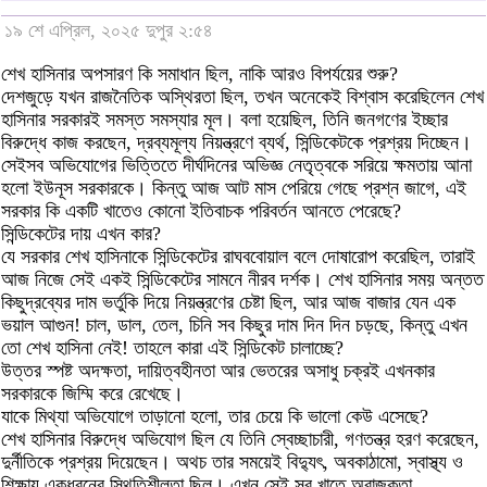
১৯ শে এপ্রিল, ২০২৫ দুপুর ২:৫৪
শেখ হাসিনার অপসারণ কি সমাধান ছিল, নাকি আরও বিপর্যয়ের শুরু?
দেশজুড়ে যখন রাজনৈতিক অস্থিরতা ছিল, তখন অনেকেই বিশ্বাস করেছিলেন শেখ
হাসিনার সরকারই সমস্ত সমস্যার মূল। বলা হয়েছিল, তিনি জনগণের ইচ্ছার
বিরুদ্ধে কাজ করছেন, দ্রব্যমূল্য নিয়ন্ত্রণে ব্যর্থ, সিন্ডিকেটকে প্রশ্রয় দিচ্ছেন।
সেইসব অভিযোগের ভিত্তিতে দীর্ঘদিনের অভিজ্ঞ নেতৃত্বকে সরিয়ে ক্ষমতায় আনা
হলো ইউনূস সরকারকে। কিন্তু আজ আট মাস পেরিয়ে গেছে প্রশ্ন জাগে, এই
সরকার কি একটি খাতেও কোনো ইতিবাচক পরিবর্তন আনতে পেরেছে?
সিন্ডিকেটের দায় এখন কার?
যে সরকার শেখ হাসিনাকে সিন্ডিকেটের রাঘববোয়াল বলে দোষারোপ করেছিল, তারাই
আজ নিজে সেই একই সিন্ডিকেটের সামনে নীরব দর্শক। শেখ হাসিনার সময় অন্তত
কিছুদ্রব্যের দাম ভর্তুকি দিয়ে নিয়ন্ত্রণের চেষ্টা ছিল, আর আজ বাজার যেন এক
ভয়াল আগুন! চাল, ডাল, তেল, চিনি সব কিছুর দাম দিন দিন চড়ছে, কিন্তু এখন
তো শেখ হাসিনা নেই! তাহলে কারা এই সিন্ডিকেট চালাচ্ছে?
উত্তর স্পষ্ট অদক্ষতা, দায়িত্বহীনতা আর ভেতরের অসাধু চক্রই এখনকার
সরকারকে জিম্মি করে রেখেছে।
যাকে মিথ্যা অভিযোগে তাড়ানো হলো, তার চেয়ে কি ভালো কেউ এসেছে?
শেখ হাসিনার বিরুদ্ধে অভিযোগ ছিল যে তিনি স্বেচ্ছাচারী, গণতন্ত্র হরণ করেছেন,
দুর্নীতিকে প্রশ্রয় দিয়েছেন। অথচ তার সময়েই বিদ্যুৎ, অবকাঠামো, স্বাস্থ্য ও
শিক্ষায় একধরনের স্থিতিশীলতা ছিল। এখন সেই সব খাতে অরাজকতা,