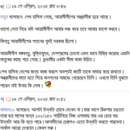
৬|
১৯ শে এপ্রিল, ২০২৫ রাত ৮:৪৬
নতুন
বলেছেন: শেখ হাসিনা গেছে, আয়ামীলীগের সন্ত্রাসীরা দুরে আছে।
ভালো নেতা নিয়ে যদি আয়াামীলীগ আবার শুরু করে তবে আবার ভালো করবে।
কিন্তু আয়ামীলীগের পতনের খুবই দরকার ছিলো।
আয়ামীলীগ বঙ্গবন্ধু, মুক্তিযুদ্ধ, দেশপ্রমের চেতনা এমন ভাবে বিক্রি করেছে এগুলি
মানুষের কাছে পচে গেছে। ভন্ডামীর একটা সীমা থাকা উচিত।
শেখ হাসিনা দেশের জন্য কাজ করলে অবশ্যই জাতী তাকে মাথায় করে রাখতো।
সন্ত্রাসীদের মাতা হতে গিয়ে জনগনের আছাড় খেয়েছেন তিনি। এখনো তিনি বুঝতে
পারেন নাই উনার কি দোষ।
৭|
১৯ শে এপ্রিল, ২০২৫ রাত ৮:৫১
কামাল১৮
বলেছেন: আপনি উন্নতি চোখে দেখেন না।যারা ভাগে রিকশায় চড়তো
তারা ছয় মাসের মধ্যে ১০০/১৫০ গাড়ীনিয়ে নিজ এলাকায় যায় এর চেয়ে বড়
উন্নতি আর কি হতে পারে।আলাদীনের চেরাগও এতো উন্নতি করতে পারবেনা।
সার্কাস আরো দেখবেন।কেবল শুরু।