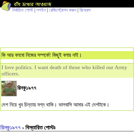
নির্বাচিত পোস্ট
|
লগইন
|
রেজিস্ট্রেশন করুন
|
রিফ্রেস
কি আর বলবো নিজের সম্পর্কে! কিছুই বলার নাই।
I love politics. I want death of those who killed our Army
officers.
রিনকু১৯৭৭
দেশ নিয়ে খুব চিন্তায় মগ্ন থাকি। ভালবাসি আমার এই দেশটাকে।
রিনকু১৯৭৭
› বিস্তারিত পোস্টঃ