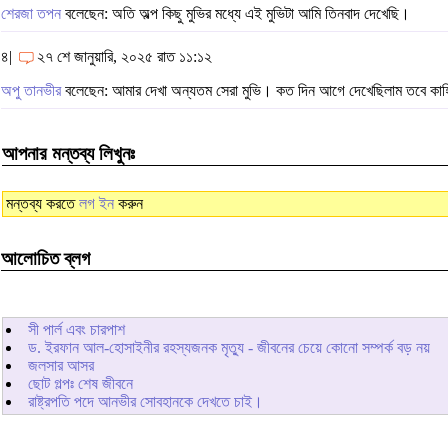
শেরজা তপন
বলেছেন: অতি অল্প কিছু মুভির মধ্যে এই মুভিটা আমি তিনবাদ দেখেছি।
৪|
২৭ শে জানুয়ারি, ২০২৫ রাত ১১:১২
অপু তানভীর
বলেছেন: আমার দেখা অন্যতম সেরা মুভি। কত দিন আগে দেখেছিলাম তবে কাহ
আপনার মন্তব্য লিখুনঃ
মন্তব্য করতে
লগ ইন
করুন
আলোচিত ব্লগ
সী পার্ল এবং চারপাশ
ড. ইরফান আল-হোসাইনীর রহস্যজনক মৃত্যু - জীবনের চেয়ে কোনো সম্পর্ক বড় নয়
জলসার আসর
ছোট গল্পঃ শেষ জীবনে
রাষ্ট্রপতি পদে আনভীর সোবহানকে দেখতে চাই।