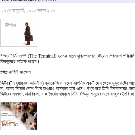
২৭ শে জানুয়ারি, ২০২৫ সকাল ৯:৫৬
**দ্য টার্মিনাল** (The Terminal) ২০০৪ সালে মুক্তিপ্রাপ্ত স্টিভেন স্পিলবার্গ পরিচালি
বিমানবন্দরে আটকে পড়েন।
### কাহিনী সংক্ষেপ
ভিক্টর (টম হ্যাঙ্কস অভিনীত) ক্রাকোজিয়া নামের কাল্পনিক একটি দেশ থেকে যুক্তরাষ্ট্র
না, আবার নিজের দেশে ফিরে যাওয়াও অসম্ভব হয়ে ওঠে। বাধ্য হয়ে তিনি বিমানবন্দরের ভ
ভিক্টরের সরলতা, মানবিকতা, এবং ধৈর্যের মাধ্যমে তিনি বিভিন্ন মানুষের সাথে বন্ধুত্ব 