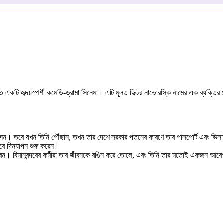
ত একটি হৃদয়স্পর্শী কমেডি-ড্রামা সিনেমা। এটি মূলত ভিক্টর নাভোরস্কি নামের এক ব্যক্তি
ে আসেন। তবে যখন তিনি পৌঁছান, তখন তার দেশে সরকার পতনের কারণে তার পাসপোর্ট এবং ভিসা
েতরে দিনযাপন শুরু করেন।
তৈরি করেন। বিমানবন্দরের কর্মীরা তার জীবনকে রঙিন করে তোলে, এবং তিনি তার মতোই একজন 