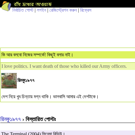
নির্বাচিত পোস্ট
|
লগইন
|
রেজিস্ট্রেশন করুন
|
রিফ্রেস
কি আর বলবো নিজের সম্পর্কে! কিছুই বলার নাই।
I love politics. I want death of those who killed our Army officers.
রিনকু১৯৭৭
দেশ নিয়ে খুব চিন্তায় মগ্ন থাকি। ভালবাসি আমার এই দেশটাকে।
রিনকু১৯৭৭
› বিস্তারিত পোস্টঃ
The Terminal (2004) সিনেমা রিভিউ।