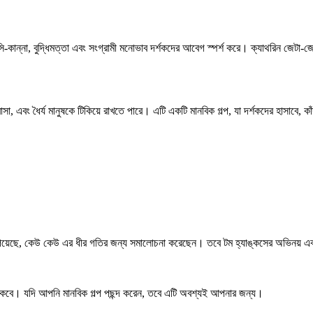
-কান্না, বুদ্ধিমত্তা এবং সংগ্রামী মনোভাব দর্শকদের আবেগ স্পর্শ করে। ক্যাথরিন জেটা-জো
সা, এবং ধৈর্য মানুষকে টিকিয়ে রাখতে পারে। এটি একটি মানবিক গল্প, যা দর্শকদের হাসাবে, 
পেয়েছে, কেউ কেউ এর ধীর গতির জন্য সমালোচনা করেছেন। তবে টম হ্যাঙ্কসের অভিনয় এবং
থে থাকবে। যদি আপনি মানবিক গল্প পছন্দ করেন, তবে এটি অবশ্যই আপনার জন্য।