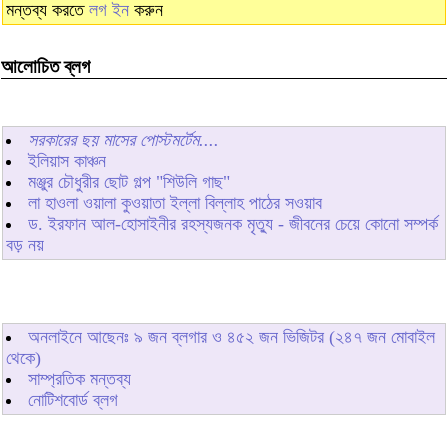
মন্তব্য করতে
লগ ইন
করুন
আলোচিত ব্লগ
সরকারের ছয় মাসের পোস্টমর্টেম....
ইলিয়াস কাঞ্চন
মঞ্জুর চৌধুরীর ছোট গল্প "শিউলি গাছ"
লা হাওলা ওয়ালা কুওয়াতা ইল্লা বিল্লাহ পাঠের সওয়াব
ড. ইরফান আল-হোসাইনীর রহস্যজনক মৃত্যু - জীবনের চেয়ে কোনো সম্পর্ক
বড় নয়
অনলাইনে আছেনঃ
৯
জন ব্লগার ও
৪৫২
জন ভিজিটর (২৪৭ জন মোবাইল
থেকে)
সাম্প্রতিক মন্তব্য
নোটিশবোর্ড ব্লগ