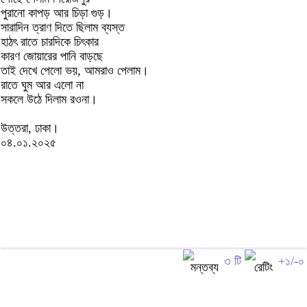
পুরানো কাপড় আর চিড়া গুড়।
সারাদিন ত্রাণ দিতে ছিলাম ব্যস্ত
হাঠৎ রাতে চারদিকে চিৎকার
কারণ জোয়ারের পানি বাড়ছে
তাই দেখে পেলো ভয়, আমরাও পেলাম।
রাতে ঘুম আর এলো না
সকলে উঠে দিলাম রওনা।
উত্তরা, ঢাকা।
০৪.০১.২০২৫
৩ টি
+১/-০