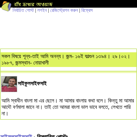
নির্বাচিত পোস্ট
|
লগইন
|
রেজিস্ট্রেশন করুন
|
রিফ্রেস
সকল বিষয়ে শূন্য-তাই আমি অনন্য। জন্ম- ১৬ই ফাল্গুন ১৩৯৪। ২৯।০২।
১৯৮৭, জন্মস্থান- নোয়াখালী
সাইফুলসাইফসাই
আমি স্বাধীন বাংলা মা এর ছেলে। মা আমার বাংলায় কথা বলে। কিন্তু মা আমার
আদৌ বর্ণমালা জানে না। তাই তো আমরা বাংলা ভাল ভাবে বলতে, লেখতে পারি
না।
সাইফুলসাইফসাই
› বিস্তারিত পোস্টঃ