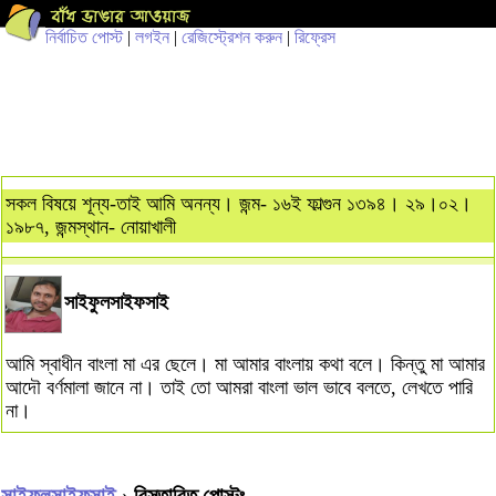
নির্বাচিত পোস্ট
|
লগইন
|
রেজিস্ট্রেশন করুন
|
রিফ্রেস
সকল বিষয়ে শূন্য-তাই আমি অনন্য। জন্ম- ১৬ই ফাল্গুন ১৩৯৪। ২৯।০২।
১৯৮৭, জন্মস্থান- নোয়াখালী
সাইফুলসাইফসাই
আমি স্বাধীন বাংলা মা এর ছেলে। মা আমার বাংলায় কথা বলে। কিন্তু মা আমার
আদৌ বর্ণমালা জানে না। তাই তো আমরা বাংলা ভাল ভাবে বলতে, লেখতে পারি
না।
সাইফুলসাইফসাই
› বিস্তারিত পোস্টঃ