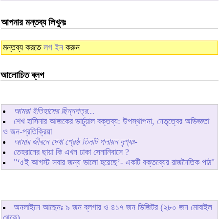
আপনার মন্তব্য লিখুনঃ
মন্তব্য করতে
লগ ইন
করুন
আলোচিত ব্লগ
আমরা ইতিহাসের ছিন্নপত্র...
শেখ হাসিনার আজকের ভার্চুয়াল বক্তব্য: উপস্থাপনা, নেতৃত্বের অভিজ্ঞতা
ও জন-প্রতিক্রিয়া
আমার জীবনে দেখা শ্রেষ্ঠ তিনটি পলায়ন দৃশ্যঃ-
তেহরানের ছায়া কি এখন ঢাকা সেনানিবাসে ?
"‘৫ই আগস্ট সবার জন্য ভালো হয়েছে’- একটি বক্তব্যের রাজনৈতিক পাঠ"
অনলাইনে আছেনঃ
৯
জন ব্লগার ও
৪১৭
জন ভিজিটর (২৮০ জন মোবাইল
থেকে)