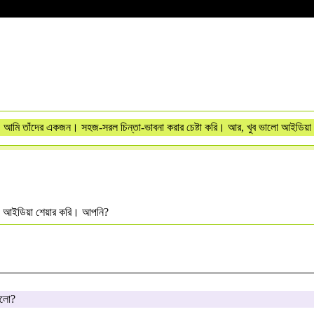
 আমি তাঁদের একজন। সহজ-সরল চিন্তা-ভাবনা করার চেষ্টা করি। আর, খুব ভালো আইডিয়া 
ি ও আইডিয়া শেয়ার করি। আপনি?
িলো?