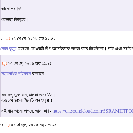
ভালো প্রশ্ন!
শুভেচ্ছা নিরন্তর।
২|
২৭ শে মে, ২০২৬ রাত ১০:৫২
সৈয়দ কুতুব
বলেছেন: আওয়ামী লীগ আমেরিকাকে হালকা ভাবে নিয়েছিলো। তাই এখন মাঠের 
২৭ শে মে, ২০২৬ রাত ১১:১৫
সত্যপথিক শাইয়্যান
বলেছেন:
সব কিছু ভুলে যান, হাল্কা ভাবে নিন।
এরচেয়ে ভালো সিলেটি গান শুনুন!!!
এই গান ভালো লাগবে, আসা করি -
https://on.soundcloud.com/SSRAMHT
৩|
০১ লা জুন, ২০২৬ সন্ধ্যা ৬:১১