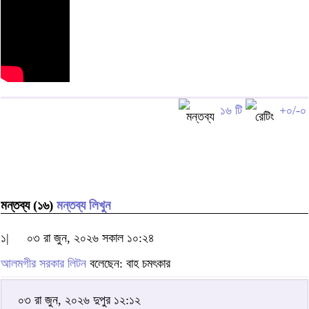
১৬ টি
+০/-০
মন্তব্য (১৬)
মন্তব্য লিখুন
১|
০৩ রা জুন, ২০২৬ সকাল ১০:২৪
আলমগীর সরকার লিটন
বলেছেন: বাহ চমৎকার
০৩ রা জুন, ২০২৬ দুপুর ১২:১২