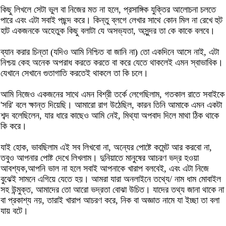
কিছু লিখলে সেটা ভুল বা নিজের মত না হলে, প্রসাঙ্গিক যুক্তির আলোচনা চলতে
পারে এবং এটা সবাই পছন্দ করে। কিন্তু ব্লগে লেখার সাথে কোন মিল না রেখে হুট
হাট একজনকে অহেতুক কিছু বলাটা যে অসভ্যতা, অসুন্দর তা কে কাকে বলবে।
ব্যান করার চিন্তা (যদিও আমি নিশ্চিত বা জানি না) তো একদিনে আসে নাই, এটা
নিশ্চয় কেহ অনেক অপরাধ করতে করতে বা করে যেতে থাকলেই এমন স্বাভাবিক।
যেখানে সেখানে গুতাগাতি করতেই থাকলে তা কি চলে।
আমি নিজেও একজনের সাথে এমন বিশ্রী তর্কে লেগেছিলাম, গতকাল রাতে সবাইকে
'সরি' বলে ক্ষান্ত দিয়েছি। আমারো রাগ উঠেছিল, কারন তিনি আমাকে এমন একটা
শব্দ বলেছিলেন, যার ধারে কাছেও আমি নেই, মিথ্যা অপবাদ দিলে মাথা ঠিক থাকে
কি করে।
যাই হোক, ভাবছিলাম এই সব লিখবো না, অন্যের পোষ্টে কমেন্ট আর করবো না,
তবুও আপনার পোষ্ট দেখে লিখলাম। দুনিয়াতে মানুষের আচরণ ভদ্র হওয়া
আবশ্যক,আপনি ভাল না হলে সবাই আপনাকে খারাপ বলবেই, এবং এটা নিজে
বুঝেই সামনে এগিয়ে যেতে হয়। আমরা যারা অনলাইনে তথ্যে/ নাম ধাম মোবাইল
সহ উন্মুক্ত, আমাদের তো আরো ভদ্রতা বোঝা উচিত। যাদের তথ্য জানা থাকে না
বা প্রকাশ্য নয়, তারাই খারাপ আচরণ করে, নিক বা অজ্ঞাত নামে যা ইচ্ছা তা বলা
যায় বটে।