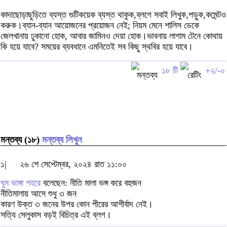
কাদাছোড়াছুড়িতে ব্যস্ত গুটিকয়েক ব্যস্ত থাকুক,ব্লগে সবাই লিখুক,পড়ুক,কমেন্টও
করুক।ব্যান-ব্যান আয়োজনের প্রয়োজন নেই; নিয়ম মেনে শালিস ডেকে
জেলখানায় ঢুকানো হোক, আবার জামিনও দেয়া হোক।ভাবনায় লাগাম টেনে কোথায়
কি হয়ে যাবে? সময়ের ব্যবধানে এমনিতেই সব কিছু স্থবির হয়ে যাবে।
১৮ টি
+২/-০
মন্তব্য (১৮)
মন্তব্য লিখুন
১|
২৬ শে সেপ্টেম্বর, ২০২৪ রাত ১১:০০
ঘুম ভাঙ্গা শহরে
বলেছেন: নীতি মালা ভঙ্গ করে বহুজন
নীতিমালায় আসে শুধু ৩ জন
কারণ উক্ত ৩ জনের উপর কোন পীরের আশীর্বাদ নেই।
সত্যি সেলুকাস বড়ই বিচিত্র এই ব্লগ।