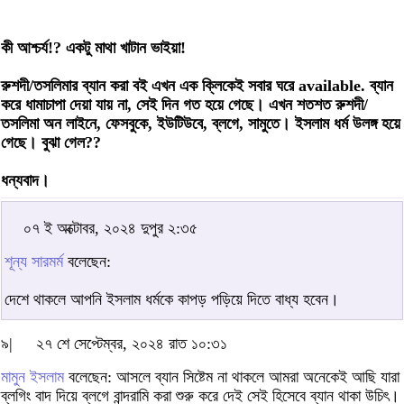
কী আশ্চর্য!? একটু মাথা খাটান ভাইয়া!
রুশদী/তসলিমার ব্যান করা বই এখন এক ক্লিকেই সবার ঘরে available. ব্যান
করে ধামাচাপা দেয়া যায় না, সেই দিন গত হয়ে গেছে। এখন শতশত রুশদী/
তসলিমা অন লাইনে, ফেসবুকে, ইউটিউবে, ব্লগে, সামুতে। ইসলাম ধর্ম উলঙ্গ হয়ে
গেছে। বুঝা গেল??
ধন্যবাদ।
০৭ ই অক্টোবর, ২০২৪ দুপুর ২:৩৫
শূন্য সারমর্ম
বলেছেন:
দেশে থাকলে আপনি ইসলাম ধর্মকে কাপড় পড়িয়ে দিতে বাধ্য হবেন।
৯|
২৭ শে সেপ্টেম্বর, ২০২৪ রাত ১০:৩১
মামুন ইসলাম
বলেছেন: আসলে ব্যান সিষ্টেম না থাকলে আমরা অনেকেই আছি যারা
ব্লগিং বাদ দিয়ে ব্লগে বান্দরামি করা শুরু করে দেই সেই হিসেবে ব্যান থাকা উচিৎ।