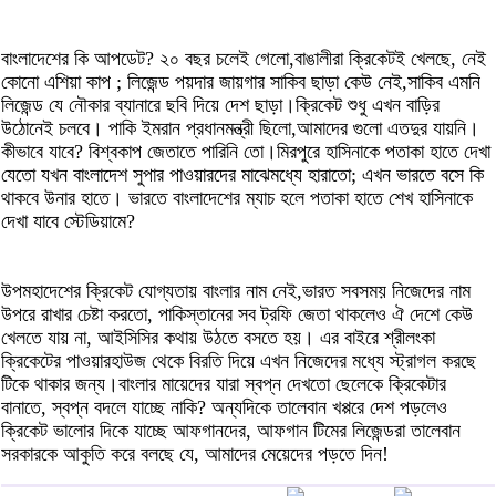
বাংলাদেশের কি আপডেট? ২০ বছর চলেই গেলো,বাঙালীরা ক্রিকেটই খেলছে, নেই
কোনো এশিয়া কাপ ; লিজেন্ড পয়দার জায়গার সাকিব ছাড়া কেউ নেই,সাকিব এমনি
লিজেন্ড যে নৌকার ব্যানারে ছবি দিয়ে দেশ ছাড়া।ক্রিকেট শুধু এখন বাড়ির
উঠোনেই চলবে। পাকি ইমরান প্রধানমন্ত্রী ছিলো,আমাদের গুলো এতদুর যায়নি।
কীভাবে যাবে? বিশ্বকাপ জেতাতে পারিনি তো।মিরপুরে হাসিনাকে পতাকা হাতে দেখা
যেতো যখন বাংলাদেশ সুপার পাওয়ারদের মাঝেমধ্যে হারাতো; এখন ভারতে বসে কি
থাকবে উনার হাতে। ভারতে বাংলাদেশের ম্যাচ হলে পতাকা হাতে শেখ হাসিনাকে
দেখা যাবে স্টেডিয়ামে?
উপমহাদেশের ক্রিকেট যোগ্যতায় বাংলার নাম নেই,ভারত সবসময় নিজেদের নাম
উপরে রাখার চেষ্টা করতো, পাকিস্তানের সব ট্রফি জেতা থাকলেও ঐ দেশে কেউ
খেলতে যায় না, আইসিসির কথায় উঠতে বসতে হয়। এর বাইরে শ্রীলংকা
ক্রিকেটের পাওয়ারহাউজ থেকে বিরতি দিয়ে এখন নিজেদের মধ্যে স্ট্রাগল করছে
টিকে থাকার জন্য।বাংলার মায়েদের যারা স্বপ্ন দেখতো ছেলেকে ক্রিকেটার
বানাতে, স্বপ্ন বদলে যাচ্ছে নাকি? অন্যদিকে তালেবান খপ্পরে দেশ পড়লেও
ক্রিকেট ভালোর দিকে যাচ্ছে আফগানদের, আফগান টিমের লিজেন্ডরা তালেবান
সরকারকে আকুতি করে বলছে যে, আমাদের মেয়েদের পড়তে দিন!