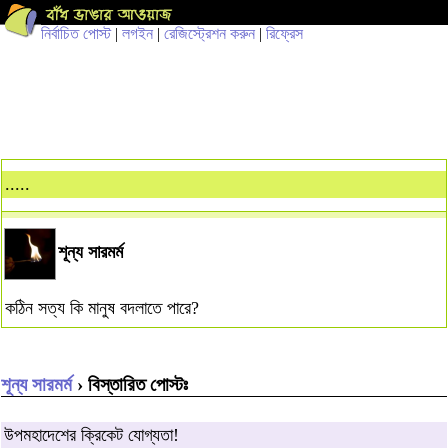
নির্বাচিত পোস্ট
|
লগইন
|
রেজিস্ট্রেশন করুন
|
রিফ্রেস
.....
শূন্য সারমর্ম
কঠিন সত্য কি মানুষ বদলাতে পারে?
শূন্য সারমর্ম
› বিস্তারিত পোস্টঃ
উপমহাদেশের ক্রিকেট যোগ্যতা!