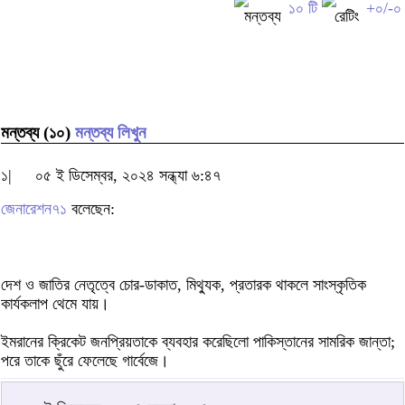
১০ টি
+০/-০
মন্তব্য (১০)
মন্তব্য লিখুন
১|
০৫ ই ডিসেম্বর, ২০২৪ সন্ধ্যা ৬:৪৭
জেনারেশন৭১
বলেছেন:
দেশ ও জাতির নেতৃত্বে চোর-ডাকাত, মিথ্যুক, প্রতারক থাকলে সাংস্কৃতিক
কার্যকলাপ থেমে যায়।
ইমরানের ক্রিকেট জনপ্রিয়তাকে ব্যবহার করেছিলো পাকিস্তানের সামরিক জান্তা;
পরে তাকে ছুঁরে ফেলেছে গার্বেজে।