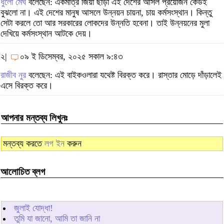
ধুলো মেঘ
বলেছেন: একমাত্র জিয়া ছাড়া এই দেশের আসল প্রয়োজন কেউই
বুঝলো না। এই দেশের মানুষ আসলে উন্নয়ন চায়না, চায় কর্মসংস্থান। কিন্তু
সেটা করলে তো আর সরকারের লোকদের উন্নতি হবেনা। তাই উন্নয়নের মুলা
দেখিয়ে কর্মসংস্থান আটকে দেয়।
২|
০৯ ই ডিসেম্বর, ২০২৫ সকাল ৯:৪৩
রাজীব নুর
বলেছেন: এই বাইকওলারা যথেষ্ট বিরক্ত করে। রাস্তার মোড়ে দাঁড়ালেই
এসে বিরক্ত করে।
আপনার মন্তব্য লিখুনঃ
মন্তব্য করতে
লগ ইন
করুন
আলোচিত ব্লগ
জুলাই যোদ্ধা!
তুমি যা জানো, আমি তা জানি না