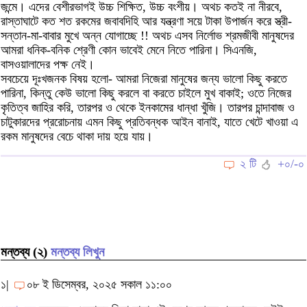
জন্মে। এদের বেশীরভাগই উচ্চ শিক্ষিত, উচ্চ বংশীয়। অথচ কতই না নীরবে,
রাস্তাঘাটে কত শত রকমের জবাবদিহি আর যন্ত্রণা সয়ে টাকা উপার্জন করে স্ত্রী-
সন্তান-মা-বাবার মুখে অন্ন যোগাচ্ছে !! অথচ এসব নির্লোভ শ্রমজীবী মানুষদের
আমরা ধনিক-বনিক শ্রেণী কোন ভাবেই মেনে নিতে পারিনা। সিএনজি,
বাসওয়ালাদের পক্ষ নেই।
সবচেয়ে দূঃখজনক বিষয় হলো- আমরা নিজেরা মানুষের জন্য ভালো কিছু করতে
পারিনা, কিন্তু কেউ ভালো কিছু করলে বা করতে চাইলে মুখ বাকাই; ওতে নিজের
কৃতিত্ব জাহির করি, তারপর ও থেকে ইনকামের ধান্ধা খুঁজি। তারপর চান্দাবাজ ও
চাটুকারদের প্ররোচনায় এমন কিছু প্রতিবন্ধক আইন বানাই, যাতে খেটে খাওয়া এ
রকম মানুষদের বেচে থাকা দায় হয়ে যায়।
২ টি
+০/-০
মন্তব্য (২)
মন্তব্য লিখুন
১|
০৮ ই ডিসেম্বর, ২০২৫ সকাল ১১:০০