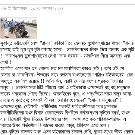
০৮ ই ডিসেম্বর, ২০২৫ সকাল ৯:১৩
সুকান্ত ভট্টাচার্যের লেখা "রানার" কবিতা নিয়ে হেমন্ত মুখোপাধ্যায়ের গাওয়া "রানার
চলেছে তাই ঝুম ঝুম ঘন্টা বাজছে হাতে"- ডাকপিয়নদের জীবন নিয়ে অনন্য এক সৃষ্টি
!! তারাশঙ্কর বন্দোপাধ্যায়ের লেখা "ডাক হরকরা"- ডাকপিয়ন নিয়ে অনবদ্য এক
লেখা !!
হালফিল ওসব গান-গল্প শোনার মত মন মানসিকতা কারও নেই। তবে ওই সে
'রানার' বা 'ডাকপিয়ন'- উভয়ের সাথে বর্তমান বাংলাদেশের "পাঠাও বাইকারদের" যেন
অদ্ভুত এক মিল রয়েছে !! আমি বলি, এরাই সোনার বাংলার প্রকৃত "সোনার
মানুষ"। ডাকপিয়নেরা চিঠি পৌছায় আর এ বাইকার'রা এদেশেরই বহু বহু মানুষকে
তাদের গন্তব্যে পৌছে দিচ্ছে। অনলাইনের যুগে, এ পদ্ধতিতে দ্রত মানুষ আনা-
নেয়ার এ কৃতিত্ব; কেবলই ঐ সব "সোনার ছেলেদের" "সোনার মানুষদের"!!
এদেশের বুড়া, পেটমোটা, দূর্নীতিবাজ সরকারী দায়িত্বশীলেরা আর চান্দাবাজ
রাজনীতিবিদেরা যখন বিশাল বেকারত্বের বিপরীতে কর্মসংস্থান সৃষ্টিতে ব্যর্থ, তখন
এরা নিজেরাই খুঁজে নিয়েছে উপার্জনের পথ। আজ কত কত পরিবার-পরিজন এ
আয়ের উপর নির্ভরশীল !! তাদের খাওয়া, পড়া, চিকিৎসা এতে চলে।
রোদ-বৃষ্টিতে রাস্তায় যখন এসব বাইকারদের চলাচল দেখি, বুকের মধ্যে তীব্র ক্ষোভ