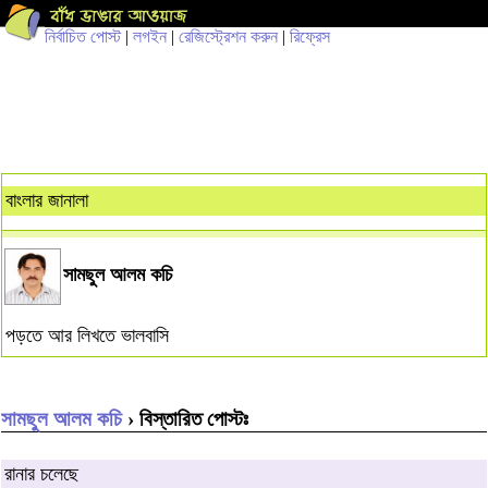
নির্বাচিত পোস্ট
|
লগইন
|
রেজিস্ট্রেশন করুন
|
রিফ্রেস
বাংলার জানালা
সামছুল আলম কচি
পড়তে আর লিখতে ভালবাসি
সামছুল আলম কচি
› বিস্তারিত পোস্টঃ
রানার চলেছে