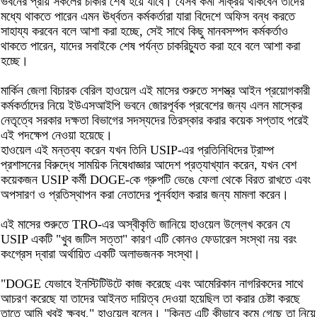
ভবনের প্রায় সকলের চাকরি শেষ হয়ে যাবে। যেসব কর্মী সক্রিয় থাকবেন তাদের
মধ্যে থাকতে পারেন এমন ঊর্ধ্বতন কর্মকর্তারা যারা বিদেশে অফিস বন্ধ করতে
সাহায্য করবেন বলে আশা করা হচ্ছে, সেই সাথে কিছু মানবসম্পদ কর্মকর্তাও
থাকতে পারেন, যাদের সবাইকে শেষ পর্যন্ত চাকরিচ্যুত করা হবে বলে আশা করা
হচ্ছে।
মার্কিন জেলা বিচারক বেরিল হাওয়েল এই মাসের শুরুতে সশস্ত্র আইন প্রয়োগকারী
কর্মকর্তাদের নিয়ে ইউএসআইপি ভবনে জোরপূর্বক প্রবেশের জন্য এলন মাস্কের
নেতৃত্বে সরকার দক্ষতা বিভাগের সদস্যদের তিরস্কার করার কয়েক সপ্তাহ পরেই
এই পদক্ষেপ নেওয়া হয়েছে।
হাওয়েল এই মন্তব্য করেন যখন তিনি USIP-এর প্রতিনিধিদের ট্রাম্প
প্রশাসনের বিরুদ্ধে সাময়িক নিষেধাজ্ঞার আদেশ প্রত্যাখ্যান করেন, যখন বেশ
কয়েকজন USIP কর্মী DOGE-কে গ্রুপটি ভেঙে ফেলা থেকে বিরত রাখতে এবং
অপসারণ ও প্রতিস্থাপন করা নেতাদের পুনর্বহাল করার জন্য মামলা করেন।
এই মাসের শুরুতে TRO-এর অস্বীকৃতি জানিয়ে হাওয়েল উল্লেখ করেন যে
USIP একটি "খুব জটিল সত্তা" কারণ এটি কোনও ফেডারেল সংস্থা নয় বরং
কংগ্রেস দ্বারা অর্থায়িত একটি অলাভজনক সংস্থা।
"DOGE যেভাবে ইনস্টিটিউটে কাজ করেছে এবং আমেরিকান নাগরিকদের সাথে
আচরণ করেছে যা তাদের আইনত দায়িত্ব দেওয়া হয়েছিল তা করার চেষ্টা করছে
তাতে আমি খুবই ক্ষুব্ধ," হাওয়েল বলেন। "কিন্তু এটি কীভাবে কমে গেছে তা নিয়ে