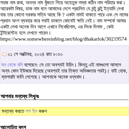
সহজ নাম রাখা, অনন্য নাম খুঁজতে গিয়ে অহেতুক লম্বা কঠিন নাম পরিহার করা।
আরেকটা বিষয়, ডাক নাম বলে আমাদের দেশে প্রচলিত যে মন্টু ঝন্টু ইত্যাদি দেখা
যায় তার কোনো দরকার সত্যি আছে কি ? একটা নামই থাকতে পারে এবং সে নামের
প্রধান অংশ ব্যবহার করে সবাই ডাকলে কোনোই ক্ষতি নেই। নাম সম্পর্কে আমার
একটা লেখা অনেক দিন আগে এখানে লিখেছিলাম, এর লিংক দিলাম , কেউ
ইন্টারেস্টেড হলে দেখতে পারেন।
https://www.somewhereinblog.net/blog/dhakarlok/30219574
২১ শে অক্টোবর, ২০২৪ রাত ৮:৩০
মন থেকে বলি
বলেছেন: সে তো অবশ্যই উচিৎ। কিন্তু এই নামগুলো আসলে
অন্য কোন ইউজার দিয়েছে (অবশ্যই তার তিক্ত অভিজ্ঞতার পরই)। যাই হোক,
ব্যাপারটা ফানি লেগেছে। আপনাকে অনেক ধন্যবাদ।
আপনার মন্তব্য লিখুনঃ
মন্তব্য করতে
লগ ইন
করুন
আলোচিত ব্লগ