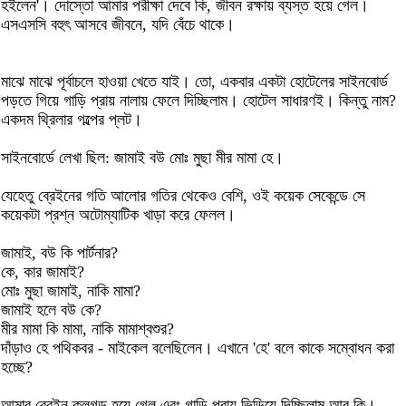
হইলেন'। দোস্তো আমার পরীক্ষা দেবে কি, জীবন রক্ষায় ব্যস্ত হয়ে গেল।
এসএসসি বহুৎ আসবে জীবনে, যদি বেঁচে থাকে।
মাঝে মাঝে পূর্বাচলে হাওয়া খেতে যাই। তো, একবার একটা হোটেলের সাইনবোর্ড
পড়তে গিয়ে গাড়ি প্রায় নালায় ফেলে দিচ্ছিলাম। হোটেল সাধারণই। কিন্তু নাম?
একদম থ্রিলার গল্পের প্লট।
সাইনবোর্ডে লেখা ছিল: জামাই বউ মোঃ মুছা মীর মামা হে।
যেহেতু ব্রেইনের গতি আলোর গতির থেকেও বেশি, ওই কয়েক সেকেন্ডে সে
কয়েকটা প্রশ্ন অটোম্যাটিক খাড়া করে ফেলল।
জামাই, বউ কি পার্টনার?
কে, কার জামাই?
মোঃ মুছা জামাই, নাকি মামা?
জামাই হলে বউ কে?
মীর মামা কি মামা, নাকি মামাশ্বশুর?
দাঁড়াও হে পথিকবর - মাইকেল বলেছিলেন। এখানে 'হে' বলে কাকে সম্বোধন করা
হচ্ছে?
আমার ব্রেইন ক্লগড হয়ে গেল এবং গাড়ি প্রায় ভিড়িয়ে দিচ্ছিলাম আর কি।