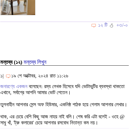
১২ টি
+৩/-০
মন্তব্য (১২)
মন্তব্য লিখুন
১|
১৯ শে অক্টোবর, ২০২৪ রাত ১১:২৬
জনারণ্যে একজন
বলেছেন: রম্য লেখক হিসেবে যদি ভোটাভুটির ব্যবস্থা থাকতো
এখানে, সর্বাগ্রে আপনি আমার ভোট পেতেন।
তুলনাহীন আপনার সেন্স অফ হিউমার, একনিষ্ঠ পাঠক হয়ে গেলাম আপনার লেখার।
থাক, এর চেয়ে বেশি কিছু আজ নাহয় নাই বলি। শেষ করি এটা বলেই - ওহে @
সাধু খাঁ, 'ট্রু কলারের' চেয়ে আপনার রসবোধ নিতান্ত কম নয়।