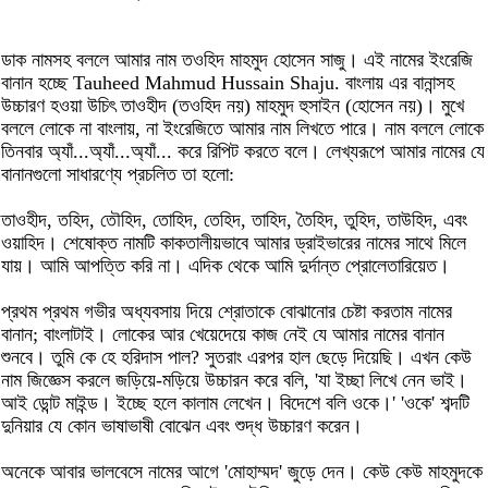
ডাক নামসহ বললে আমার নাম তওহিদ মাহমুদ হোসেন সাজু। এই নামের ইংরেজি
বানান হচ্ছে Tauheed Mahmud Hussain Shaju. বাংলায় এর বানান্সহ
উচ্চারণ হওয়া উচিৎ তাওহীদ (তওহিদ নয়) মাহমুদ হুসাইন (হোসেন নয়)। মুখে
বললে লোকে না বাংলায়, না ইংরেজিতে আমার নাম লিখতে পারে। নাম বললে লোকে
তিনবার অ্যাঁ...অ্যাঁ...অ্যাঁ... করে রিপিট করতে বলে। লেখ্যরূপে আমার নামের যে
বানানগুলো সাধারণ্যে প্রচলিত তা হলো:
তাওহীদ, তহিদ, তৌহিদ, তোহিদ, তেহিদ, তাহিদ, তৈহিদ, তুহিদ, তাউহিদ, এবং
ওয়াহিদ। শেষোক্ত নামটি কাকতালীয়ভাবে আমার ড্রাইভারের নামের সাথে মিলে
যায়। আমি আপত্তি করি না। এদিক থেকে আমি দুর্দান্ত প্রোলেতারিয়েত।
প্রথম প্রথম গভীর অধ্যবসায় দিয়ে শ্রোতাকে বোঝানোর চেষ্টা করতাম নামের
বানান; বাংলাটাই। লোকের আর খেয়েদেয়ে কাজ নেই যে আমার নামের বানান
শুনবে। তুমি কে হে হরিদাস পাল? সুতরাং এরপর হাল ছেড়ে দিয়েছি। এখন কেউ
নাম জিজ্ঞেস করলে জড়িয়ে-মড়িয়ে উচ্চারন করে বলি, 'যা ইচ্ছা লিখে নেন ভাই।
আই ডোন্ট মাইন্ড। ইচ্ছে হলে কালাম লেখেন। বিদেশে বলি ওকে।' 'ওকে' শব্দটি
দুনিয়ার যে কোন ভাষাভাষী বোঝেন এবং শুদ্ধ উচ্চারণ করেন।
অনেকে আবার ভালবেসে নামের আগে 'মোহাম্মদ' জুড়ে দেন। কেউ কেউ মাহমুদকে