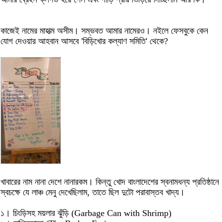
কাজেই নামের মাহাত্ম অসীম। সম্ভবত আমার নামেরও। নইলে ফেসবুকে কেন
যোগ দেওয়ার আহবান আসবে 'বিড়িখোর কল্যাণ সমিতি' থেকে?
খাবারের নাম নানা দেশে নানারকম। কিন্তু খোদ বাংলাদেশের স্বনামধন্য প্রতিষ্ঠানে
স্বচক্ষে যে লাঞ্চ মেনু দেখেছিলাম, তাতে ছিল দুটো পরাবাস্তব খাদ্য।
১। চিংড়িসহ ময়লার ঝুঁড়ি (Garbage Can with Shrimp)