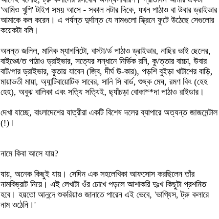
'আমিও খুশি' টাইপ সময় আসে - সকাল নটার দিকে, যখন পাঠাও বা উবার ড্রাইভার
আমাকে কল করেন। এ পর্যন্ত দুর্দান্ত যে নামগুলো স্ক্রিনে ফুটে উঠেছে সেগুলোর
কয়েকটা বলি।
অনন্ত জলিল, মানিক ম্যাগনিটো, বাস্টা/র্ড পাঠাও ড্রাইভার, নাছির ভাই ছেলের,
বাইঞ্চো/ত পাঠাও ড্রাইভার, সত্যের সন্ধানে নির্ভিক রনি, কু/ত্তার বাচ্চা, উবার
বাট/পার ড্রাইভার, কূতায় যাবেন (জ্বি, দীর্ঘ ঊ-কার), পড়শি বুইড়া খাটাশের বাড়ি,
মায়াভতী মায়া, অ্যান্টিবায়োটিক সাবের, সানি সি বার্ড, শুষ্ক মেঘ, রমণ কিং (হেহ
হেহ), অবুঝ বালিকা এবং সত্যি সত্যিই, ছ্যাঁচড়া বোকা**দা পাঠাও রাইডার।
দেখা যাচ্ছে, বাংলাদেশের যাত্রীরা একটি বিশেষ দলের ব্যাপারে অত্যন্ত জাজমেন্টাল
(!)।
নামে কিবা আসে যায়?
যায়, অনেক কিছুই যায়। সেদিন এক সহলেখিকা আফসোস করছিলেন তাঁর
নামবিভ্রাট নিয়ে। এই লেখাটা ওঁর চোখে পড়লে আশাকরি দুঃখ কিছুটা প্রশমিত
হবে। হয়তো আনন্দে শুকরিয়াও জানাতে পারেন এই ভেবে, 'ভাগ্যিস, ট্রু কলারে
নাম ওঠেনি।'