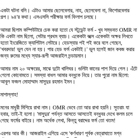
একটা ঘটনা বলি। এটাও আমার ছেলেবেলার, নাহ, ছেলেবেলা না, কিশোরবেলার
গল্প। ৯৪'র কথা। এসএসসি পরীক্ষার ফর্ম ফিলাপ চলছে।
আমরা ছিলাম কম্পিউটারে চেক করা হতো যে স্টুডেন্ট ফর্ম - খুব সম্ভবত OMR না
কি একটা নাম ছিলো, সেটার প্রথম ব্যাচ। একেকটা বক্সে একেকটা অক্ষর লিখতে
হতো ইংরেজিতে ক্যাপিটাল লেটারে। হেডস্যার পই পই করে বলে গেছেন,
'খবরদার! ভুল যেন না হয়। পার হেড ফর্ম একটাই।' ভুল হলেই জান কবজ করার
জন্য রুমের মধ্যে স্যার-রূপী আজরাইল দন্ডায়মান।
আমার নাম ২০ অক্ষরের, মাঝে দুটো খালিঘর। গুলিটা কানের পাশ দিয়ে গেল। এঁটে
গেলো কোনোমতে। সমস্যা বাধল আমার বন্ধুকে নিয়ে। তার পুরো নাম ছিলো:
আবুল ফজল মোহাম্মাদ মাসুদুর রহমান ইমন।
মাশাল্লাহ!
মনের মাধুরী মিশিয়ে রাখা নাম। OMR ভেবে তো আর রাখা হয়নি। সুতরাং যা
হবার, তাই-ই হলো। 'মাসুদুর' পর্যন্ত আসতে আসতেই বন্ধুবর দেখে কলম চলে
গেছে ফর্মের বাইরে। নাম অর্ধেক লেখা, কিন্তু বরাদ্দের ফর্ম তো খতম!
এরপর আর কী। আজরাইল এগিয়ে এসে 'কর্ণধারণ পূর্বক বেত্রাঘাতে মগ্ন