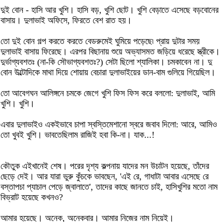
দুই বোন - হাসি আর খুশি। হাসি বড়, খুশি ছোট। খুশি বেড়াতে এসেছে বড়বোনের
বাসায়। দুলাভাই অফিসে, ফিরতে বেশ রাত হয়।
তো দুই বোন গল্প করতে করতে বেডরুমেই ঘুমিয়ে পড়েছে৷ প্রায় দুটার সময়
দুলাভাই বাসায় ফিরেছে। এরপর বিছানায় শুয়ে অভ্যাসমত জড়িয়ে ধরেছে স্ত্রীকে।
দুর্ভাগ্যবশতঃ (না-কি সৌভাগ্যবশতঃ?) সেটা ছিলো শ্যালিকা। চমকাবেন না। দু
বোন উল্টোদিকে মাথা দিয়ে শোয়ায় বেচারা দুলাভাইয়ের ডান-বাম গুলিয়ে গিয়েছিল।
তো আবেগঘন আলিঙ্গনে চমকে জেগে খুশি ফিস ফিস করে বললো: দুলাভাই, আমি
খুশি। খুশি।
এবার দুলাভাইও একইভাবে চাপা স্বস্তিমেশানো স্বরে জবাব দিলো: আরে, আমিও
তো খুবই খুশি। ভাবতেছিলাম রাজিই হবা কি-না। যাক...!
কৌতুক এইখানেই শেষ। পরের দৃশ্য কল্পনায় যাদের মন উচাটন হয়েছে, তাঁদের
ছেড়ে দেই। আর যারা ভুরু কুঁচকে ভাবছেন, 'এই রে, গাধাটা আবার এসেছে রে
বস্তাপচা প্যাচাল পেড়ে জ্বালাতে', তাদের কাছে জানতে চাই, হাসিখুশির মতো নাম
বিভ্রাট হয়েছে কখনও?
আমার হয়েছে। অনেক, অনেকবার। আমার নিজের নাম নিয়েই।