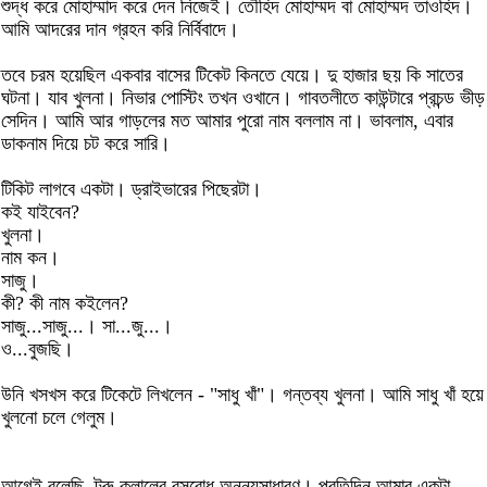
শুদ্ধ করে মোহাম্মাদ করে দেন নিজেই। তৌহিদ মোহাম্মদ বা মোহাম্মদ তাওহিদ।
আমি আদরের দান গ্রহন করি নির্বিবাদে।
তবে চরম হয়েছিল একবার বাসের টিকেট কিনতে যেয়ে। দু হাজার ছয় কি সাতের
ঘটনা। যাব খুলনা। নিভার পোস্টিং তখন ওখানে। গাবতলীতে কাউন্টারে প্রচন্ড ভীড়
সেদিন। আমি আর গাড়লের মত আমার পুরো নাম বললাম না। ভাবলাম, এবার
ডাকনাম দিয়ে চট করে সারি।
টিকিট লাগবে একটা। ড্রাইভারের পিছেরটা।
কই যাইবেন?
খুলনা।
নাম কন।
সাজু।
কী? কী নাম কইলেন?
সাজু...সাজু...। সা...জু...।
ও...বুজছি।
উনি খসখস করে টিকেটে লিখলেন - "সাধু খাঁ"। গন্তব্য খুলনা। আমি সাধু খাঁ হয়ে
খুলনো চলে গেলুম।
আগেই বলেছি, ট্রু কলালের রসবোধ অনন্যসাধারণ। প্রতিদিন আমার একটা