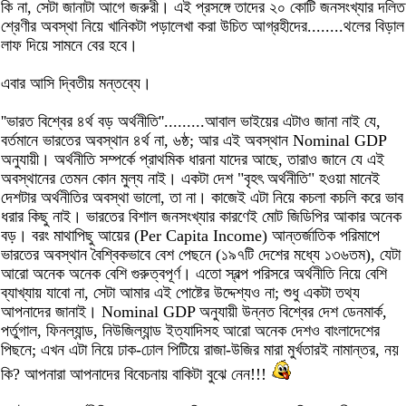
কি না, সেটা জানাটা আগে জরুরী। এই প্রসঙ্গে তাদের ২০ কোটি জনসংখ্যার দলিত
শ্রেণীর অবস্থা নিয়ে খানিকটা পড়ালেখা করা উচিত আগ্রহীদের........থলের বিড়াল
লাফ দিয়ে সামনে বের হবে।
এবার আসি দ্বিতীয় মন্তব্যে।
''ভারত বিশ্বের ৪র্থ বড় অর্থনীতি''.........আবাল ভাইয়ের এটাও জানা নাই যে,
বর্তমানে ভারতের অবস্থান ৪র্থ না, ৬ষ্ঠ; আর এই অবস্থান Nominal GDP
অনুযায়ী। অর্থনীতি সম্পর্কে প্রাথমিক ধারনা যাদের আছে, তারাও জানে যে এই
অবস্থানের তেমন কোন মুল্য নাই। একটা দেশ "বৃহৎ অর্থনীতি" হওয়া মানেই
দেশটার অর্থনীতির অবস্থা ভালো, তা না। কাজেই এটা নিয়ে কচলা কচলি করে ভাব
ধরার কিছু নাই। ভারতের বিশাল জনসংখ্যার কারণেই মোট জিডিপির আকার অনেক
বড়। বরং মাথাপিছু আয়ের (Per Capita Income) আন্তর্জাতিক পরিমাপে
ভারতের অবস্থান বৈশ্বিকভাবে বেশ পেছনে (১৯৭টি দেশের মধ্যে ১৩৬তম), যেটা
আরো অনেক অনেক বেশি গুরুত্বপূর্ণ। এতো স্বল্প পরিসরে অর্থনীতি নিয়ে বেশি
ব্যাখ্যায় যাবো না, সেটা আমার এই পোষ্টের উদ্দেশ্যও না; শুধু একটা তথ্য
আপনাদের জানাই। Nominal GDP অনুযায়ী উন্নত বিশ্বের দেশ ডেনমার্ক,
পর্তুগাল, ফিনল্যান্ড, নিউজিল্যান্ড ইত্যাদিসহ আরো অনেক দেশও বাংলাদেশের
পিছনে; এখন এটা নিয়ে ঢাক-ঢোল পিটিয়ে রাজা-উজির মারা মুর্খতারই নামান্তর, নয়
কি? আপনারা আপনাদের বিবেচনায় বাকিটা বুঝে নেন!!!