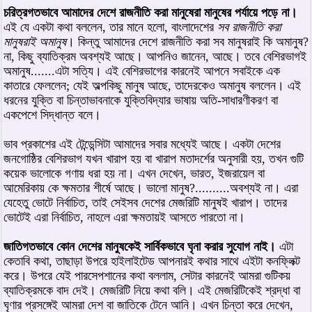
চরিত্রগতভাবে আমাদের দেশে রাজনীতি করা মানুষেরা মানুষের পর্যায়ে পড়ে না।
এই যে একটা কথা বললেন, তার মানে হলো, বাংলাদেশের
সব রাজনীতি করা
মানুষরাই অমানুষ
। কিন্তু আমাদের দেশে রাজনীতি করা সব মানুষরাই কি অমানুষ?
না, কিছু ব্যাতিক্রম অবশ্যই আছে। আপনিও জানেন, আছে। তবে বেশিরভাগই
অমানুষ.......এটা সত্যি। এই বেশিরভাগের কারনেই আপনে সবাইকে এক
কাতারে ফেললেন; যেই অল্পকিছু মানুষ আছে, তাদেরকেও অমানুষ বললেন। এই
ধরনের যুক্তি বা চিন্তাভাবনাকে যুক্তিবিদ্যার ভাষায় অতি-সাধারণীকরণ বা
একপেশে সিদ্ধান্ত বলে।
ভাব প্রকাশের এই টেন্ডেন্সিটা আমাদের সবার মধ্যেই আছে। একটা দেশের
জনগোষ্ঠির বেশিরভাগ যখন খারাপ হয় বা খারাপ মতাদর্শের অনুসারী হয়, তখন গুটি
কয়েক ভালোকে গণায় ধরা হয় না। এখন দেখেন, ভারত, ইজরায়েল বা
আমেরিকায় কে ক্ষমতার শীর্ষে আছে। ভালো মানুষ?..........অবশ্যই না। এরা
যেহেতু ভোটে নির্বাচিত, তাই সেইসব দেশের মেজরিটি মানুষই খারাপ। তাদের
ভোটেই এরা নির্বাচিত, নাহলে এরা ক্ষমতায়ই আসতে পারতো না।
জাতিগতভাবে কোন দেশের মানুষকেই সার্বিকভাবে ঘৃনা করার সুযোগ নাই।
এটা
কেতাবি কথা, তাছাড়া উপরে হাইলাইটেড আপনারই কথার সাথে এইটা কনফ্লিক্ট
করে। উপরে যেই পারসেপশানের কথা বললাম, সেটার কারনেই আমরা গুটিকয়
ব্যাতিক্রমকে বাদ দেই। মেজরিটি নিয়ে কথা বলি। এই মেজরিটিকেই শ্রদ্ধা বা
ঘৃণার প্রসঙ্গেই আমরা দেশ বা জাতিকে টেনে আনি। এখন চিন্তা করে দেখেন,