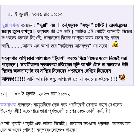
০৮ ই জুলাই, ২০২৬ রাত ১১:০২
ভুয়া মফিজ
বলেছেন:
"ভুয়া" নয় । তথ্যমূলক "সত্য" পোস্ট। রেফারেন্সের
জন্যে তুলে রাখলুম।
ধন্যবাদ জী এস ভাই। আমিও এই পোষ্টটা অনেকটা নিজের
সংগ্রহের জন্যই লিখেছি, দালালদের বিবেক জাগ্রত করার জন্য না; কারন
জানি.........আমার এই আশা হবে ''কাঠালের আমসত্ব'' এর মতো।
সহব্লগার অগ্নিবাবা আপনাকে "ট্যাশ" করতে গিয়ে নিজের জালে নিজেই ধরা
পড়েছেন। ভারতীয়দের স্বভাবগত চরিত্রের লুঙ্গি আপনি টেনে না নামালেও উনি
নিজের অজ্ঞতাবশেই তা নামিয়ে নিজেদের পশ্চাৎদেশ দেখিয়ে দিয়েছেন
আলবৎ!!!!!!!
আমি আর কি কমু, আপনেই তো যা কওনের কইলেন!!!!
১৩|
০৮ ই জুলাই, ২০২৬ রাত ১১:৩২
করুণাধারা
বলেছেন: মাতৃভূমিকে ছোট করে প্রতিবেশী দেশকে মহান দেখানোর
উদ্দেশ্য কী!! হতে পারে তারা প্রতিবেশী দেশের বেতনভোগী কর্মচারী!!
পোস্ট পুরোটা পড়েছি এবং লাইক দিয়েছি। মন্তব্য সবগুলো পড়লাম, অনেকগুলো
যেন আগুনের গোলা!! মন্তব্যগুলোতেও লাইক।