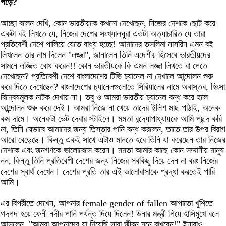
পড়ে?
আচ্ছা বলেন দেখি, কোন ভারতীয়কে কখনো দেখেছেন, নিজের দেশকে ছোট করে
একটা বই লিখতে যে, নিজের দেশের সংখ্যালঘুরা এতটা অত্যাচারিত যে তারা
প্রতিবেশী দেশে পালিয়ে যেতে বাধ্য হচ্ছে! আমাদের তসলিমা নাসরিন এমন বই
লিখলেন তার নাম দিলেন "লজ্জা", জানালেন তিনি এদেশীয় হিসেবে ভারতীয়দের
সামনে লজ্জিত বোধ করেন!! কোন ভারতীয়কে কি এমন লজ্জা লিখতে বা পেতে
দেখেছেন? প্রতিবেশী দেশে বাংলাদেশের টিভি চ্যানেল না দেখালে আন্দোলন শুরু
করে দিতে দেখেছেন? বাংলাদেশের চ্যানেলগুলোতে সিরিয়ালের নামে অবাস্তব, হিংসা
বিদ্বেষমূলক নাটক দেখায় না। তবু ও আমরা ভারতীয় চ্যানেল বন্ধ করে হলে
আন্দোলন শুরু করে দেই।‌ আমরা নিজে না খেয়ে তাদের ইলিশ মাছ পাঠাই, অনেক
কম দামে। অনেকটা ভেট দেবার স্টাইলে। মমতা বন্দ্যোপাধ্যায়কে আমি পছন্দ করি
না, তিনি যেভাবে আমাদের জন্য তিস্তার পানি বন্ধ করলেন, তাতে তার উপর বিরাগ
আরো বেড়েছে। কিন্তু একই সাথে এটাও মানতে হবে তিনি যা করেছেন তার নিজের
দেশকে এবং জনগণকে ভালোবেসে করেন। মমতা আমার কাছে কোন সম্মানীয় মানুষ
নন, কিন্তু তিনি প্রতিবেশী দেশের জন্য নিজের সবকিছু দিয়ে দেন না বরং নিজের
দেশের স্বার্থ দেখেন। দেশের প্রতি তার এই ভালোবাসাকে শ্রদ্ধা করতেই পারি
আমি।
এর বিপরীতে দেখেন, আপনার female gender of fallen আপাতো খুশিতে
গদগদ হয়ে ফেনী নদীর পানি পর্যন্ত দিয়ে দিলেন! উনার মন্ত্রী গিয়ে হাসিমুখে বলে
আসলেন, "আমরা আপনাদের যা দিয়েছি সারা জীবন মনে রাখবেন!" ইনারাও