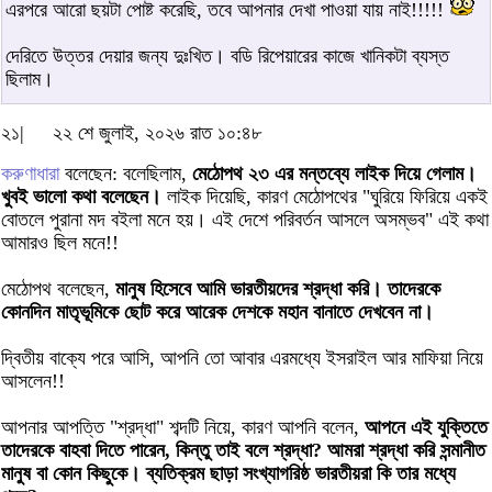
এরপরে আরো ছয়টা পোষ্ট করেছি, তবে আপনার দেখা পাওয়া যায় নাই!!!!!
দেরিতে উত্তর দেয়ার জন্য দুঃখিত। বডি রিপেয়ারের কাজে খানিকটা ব্যস্ত
ছিলাম।
২১|
২২ শে জুলাই, ২০২৬ রাত ১০:৪৮
করুণাধারা
বলেছেন: বলেছিলাম,
মেঠোপথ ২৩ এর মন্তব্যে লাইক দিয়ে গেলাম।
খুবই ভালো কথা বলেছেন।
লাইক দিয়েছি, কারণ মেঠোপথের "ঘুরিয়ে ফিরিয়ে একই
বোতলে পুরানা মদ বইলা মনে হয়। এই দেশে পরিবর্তন আসলে অসম্ভব" এই কথা
আমারও ছিল মনে!!
মেঠোপথ বলেছেন,
মানুষ হিসেবে আমি ভারতীয়দের শ্রদ্ধা করি। তাদেরকে
কোনদিন মাতৃভূমিকে ছোট করে আরেক দেশকে মহান বানাতে দেখবেন না।
দ্বিতীয় বাক্যে পরে আসি, আপনি তো আবার এরমধ্যে ইসরাইল আর মাফিয়া নিয়ে
আসলেন!!
আপনার আপত্তি "শ্রদ্ধা" শব্দটি নিয়ে, কারণ আপনি বলেন,
আপনে এই যুক্তিতে
তাদেরকে বাহবা দিতে পারেন, কিন্তু তাই বলে শ্রদ্ধা? আমরা শ্রদ্ধা করি সন্মানীত
মানুষ বা কোন কিছুকে। ব্যতিক্রম ছাড়া সংখ্যাগরিষ্ঠ ভারতীয়রা কি তার মধ্যে