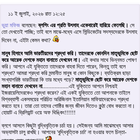
১১ ই জুলাই, ২০২৬ রাত ১২:২৫
ভুয়া মফিজ
বলেছেন:
ব্লগিং এর প্রতি উৎসাহ একেবারেই হারিয়ে ফেলেছি।
সে
তো দেখতেই পাচ্ছি; তাই বলে মাঝে-মধ্যে এসে সিন্ডিকেটের সদস্যদেরকে উৎসাহ
দিবেন না, এইটা কেমন কথা?
মানুষ হিসাবে আমি ভারতীয়দের শ্রদ্ধা করি। তাদেরকে কোনদিন মাতৃভূমিকে ছোট
করে আরেক দেশকে মহান বানাতে দেখবেন না।
এই কথার সাথে ভিন্নমত পোষণ
করি। আপনে এই যুক্তিতে তাদেরকে বাহবা দিতে পারেন, কিন্তু তাই বলে
শ্রদ্ধা? আমরা শ্রদ্ধা করি সন্মানীত মানুষ বা কোন কিছুকে। ব্যতিক্রম ছাড়া
সংখ্যাগরিষ্ঠ ভারতীয়রা কি তার মধ্যে পড়ে?
মাতৃভূমিকে ছোট করে আরেক দেশকে
মহান বানাতে দেখবেন না
.................এই যুক্তিতে আপনে নিশ্চয়ই
ইজরায়েলিদেরকেও শ্রদ্ধা করেন? এই একই যু্ক্তিতে তো আপনাকে তাইলে
বিশ্বব্যাপী একসময়ের পরিচিত অরিজিনাল ইতালিয়ান মাফিয়াদেরকেও শ্রদ্ধা
করতে হবে। তারা তো তাদের গোষ্ঠির জন্য জীবন দিতেও কুন্ঠা বোধ করতো না।
হোয়াট এ ব্রিলিয়ান্ট ওয়ে অফ থিঙ্কিং!!!!!!
ব্লগে আসলে কিছুটা বুদ্ধিবৃত্তিক চর্চা হয়। সেইজন্য আমি মাঝেমধ্যে আসার
অভ্যাসটা চালু রাখছি। আপনের 'বুদ্ধিবৃত্তিক চর্চা' না হওয়ার ফলে চিন্তা-