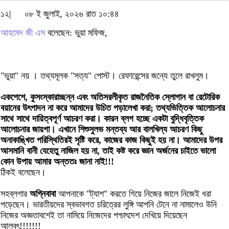
১২|
০৮ ই জুলাই, ২০২৬ রাত ১০:৪৪
আহমেদ জী এস
বলেছেন: ভুয়া মফিজ,
"ভুয়া" নয় । তথ্যমূলক "সত্য" পোস্ট। রেফারেন্সের জন্যে তুলে রাখলুম।
একপেশে, কুসংস্কারাচ্ছন্ন এবং অতিসরলীকৃত রাজনৈতিক স্লোগান বা রেটোরিক
বয়ানের উৎপাদন না করে আমাদের উচিত পড়ালেখা করা; তথ্যভিত্তিক আলোচনার
সাথে সাথে দায়িত্বপূর্ণ আচরণ করা। কারন ব্লগ হচ্ছে একটা বুদ্ধিবৃত্তিক
আলোচনার জায়গা। এখানে শিশুসুলভ মন্তব্য আর বালখিল্য আচরণ কিছু
অনাকাঙ্খিত পরিস্থিতিরই সৃষ্টি করে, কাজের কাজ কিছুই হয় না। আমাদের উপর
আসমানি বানী যেহেতু নাজিল হয় না, তাই কষ্ট করে জ্ঞান অর্জনের চাইতে ভালো
কোন উপায় আমার অন্ততঃ জানা নাই!!!
ঠিকই বলেছেন।
সহব্লগার
অগ্নিবাবা
আপনাকে "ট্যাশ" করতে গিয়ে নিজের জালে নিজেই ধরা
পড়েছেন। ভারতীয়দের স্বভাবগত চরিত্রের লুঙ্গি আপনি টেনে না নামালেও উনি
নিজের অজ্ঞতাবশেই তা নামিয়ে নিজেদের পশ্চাৎদেশ দেখিয়ে দিয়েছেন
আলবৎ!!!!!!!