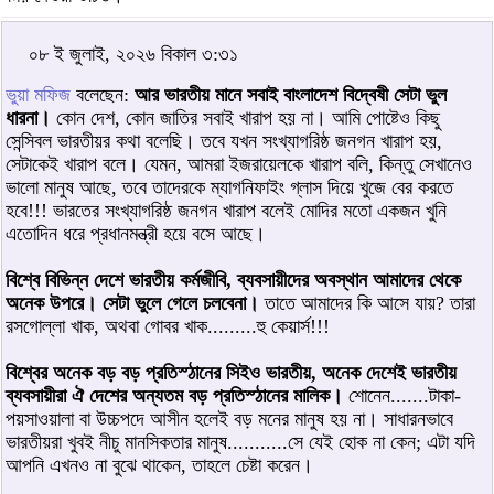
০৮ ই জুলাই, ২০২৬ বিকাল ৩:৩১
ভুয়া মফিজ
বলেছেন:
আর ভারতীয় মানে সবাই বাংলাদেশ বিদ্বেষী সেটা ভুল
ধারনা।
কোন দেশ, কোন জাতির সবাই খারাপ হয় না। আমি পোষ্টেও কিছু
সেন্সিবল ভারতীয়র কথা বলেছি। তবে যখন সংখ্যাগরিষ্ঠ জনগন খারাপ হয়,
সেটাকেই খারাপ বলে। যেমন, আমরা ইজরায়েলকে খারাপ বলি, কিন্তু সেখানেও
ভালো মানুষ আছে, তবে তাদেরকে ম্যাগনিফাইং গ্লাস দিয়ে খুজে বের করতে
হবে!!! ভারতের সংখ্যাগরিষ্ঠ জনগন খারাপ বলেই মোদির মতো একজন খুনি
এতোদিন ধরে প্রধানমন্ত্রী হয়ে বসে আছে।
বিশ্বে বিভিন্ন দেশে ভারতীয় কর্মজীবি, ব্যবসায়ীদের অবস্থান আমাদের থেকে
অনেক উপরে। সেটা ভুলে গেলে চলবেনা।
তাতে আমাদের কি আসে যায়? তারা
রসগোল্লা খাক, অথবা গোবর খাক.........হু কেয়ার্স!!!
বিশ্বের অনেক বড় বড় প্রতিস্ঠানের সিইও ভারতীয়, অনেক দেশেই ভারতীয়
ব্যবসায়ীরা ঐ দেশের অন্যতম বড় প্রতিস্ঠানের মালিক।
শোনেন.......টাকা-
পয়সাওয়ালা বা উচ্চপদে আসীন হলেই বড় মনের মানুষ হয় না। সাধারনভাবে
ভারতীয়রা খুবই নীচু মানসিকতার মানুষ...........সে যেই হোক না কেন; এটা যদি
আপনি এখনও না বুঝে থাকেন, তাহলে চেষ্টা করেন।