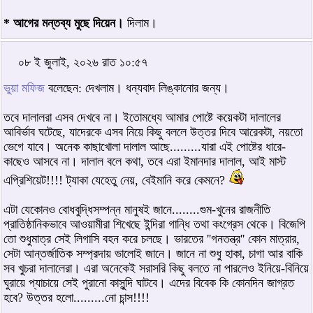
* আগের মন্তব্য মুছে দিয়েন।
দিলাম।
০৮ ই জুলাই, ২০২৬ রাত ১০:৫৭
ভুয়া মফিজ
বলেছেন: দেখলাম। ধন্যবাদ লিঙ্কানোর জন্য।
তবে দালালরা এসব দেখবে না। ইতোমধ্যে আমার পোষ্টে কয়েকটা দালালের
আবির্ভাব ঘটেছে, যাদেরকে এসব নিয়ে কিছু বললে উত্তর দিবে আরেকটা, নয়তো
ভেগে যাবে। অনেক কাছাখোলা দালাল আছে.........যারা এই পোষ্টের ধারে-
কাছেও আসবে না। দালাল বলে কথা, তবে এরা ইমানদার দালাল, আই মাস্ট
এপ্রিশিয়েট!!!! ট্যাকা যেহেতু নেয়, বেইমানি করে কেমনে?
এটা যেকোনও বোধবুদ্ধিসম্পন্ন মানুষই জানে........গুম-খুনের রাজনীতি
প্রাতিষ্ঠানিকভাবে আওয়ামীরা শিখেছে ইন্দিরা গান্ধি তথা কংগ্রেস থেকে। বিজেপি
তো শুধুমাত্র সেই লিগাসি বহন করে চলছে। ভারতের ''গনতন্ত্র'' কোন মাত্রার,
সেটা আন্তর্জাতিক সম্প্রদায় ভালোই জানে। জানে না শুধু হাকা, চাগা আর বাকি
সব খুচরা দালালেরা। এরা অনেকেই সরাসরি কিছু বলতে না পারলেও ইনিয়ে-বিনিয়ে
ঘুরায়ে প্যাচায়ে সেই পুরানো কাসুন্দি ঘাটবে। এদের বিবেক কি কোনদিন জাগ্রত
হবে? উত্তর হলো.........নো চান্স!!!!