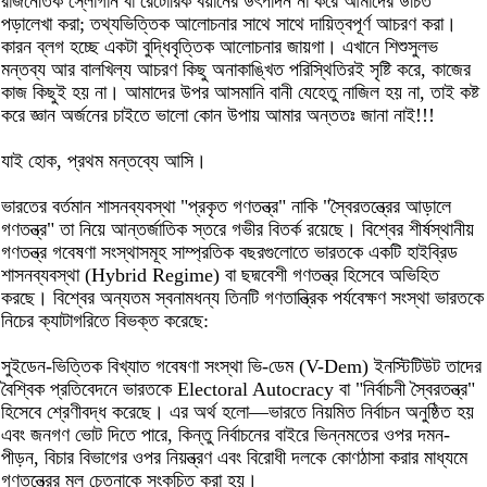
রাজনৈতিক স্লোগান বা রেটোরিক বয়ানের উৎপাদন না করে আমাদের উচিত
পড়ালেখা করা; তথ্যভিত্তিক আলোচনার সাথে সাথে দায়িত্বপূর্ণ আচরণ করা।
কারন ব্লগ হচ্ছে একটা বুদ্ধিবৃত্তিক আলোচনার জায়গা। এখানে শিশুসুলভ
মন্তব্য আর বালখিল্য আচরণ কিছু অনাকাঙ্খিত পরিস্থিতিরই সৃষ্টি করে, কাজের
কাজ কিছুই হয় না। আমাদের উপর আসমানি বানী যেহেতু নাজিল হয় না, তাই কষ্ট
করে জ্ঞান অর্জনের চাইতে ভালো কোন উপায় আমার অন্ততঃ জানা নাই!!!
যাই হোক, প্রথম মন্তব্যে আসি।
ভারতের বর্তমান শাসনব্যবস্থা "প্রকৃত গণতন্ত্র" নাকি "স্বৈরতন্ত্রের আড়ালে
গণতন্ত্র" তা নিয়ে আন্তর্জাতিক স্তরে গভীর বিতর্ক রয়েছে। বিশ্বের শীর্ষস্থানীয়
গণতন্ত্র গবেষণা সংস্থাসমূহ সাম্প্রতিক বছরগুলোতে ভারতকে একটি হাইব্রিড
শাসনব্যবস্থা (Hybrid Regime) বা ছদ্মবেশী গণতন্ত্র হিসেবে অভিহিত
করছে। বিশ্বের অন্যতম স্বনামধন্য তিনটি গণতান্ত্রিক পর্যবেক্ষণ সংস্থা ভারতকে
নিচের ক্যাটাগরিতে বিভক্ত করেছে:
সুইডেন-ভিত্তিক বিখ্যাত গবেষণা সংস্থা ভি-ডেম (V-Dem) ইনস্টিটিউট তাদের
বৈশ্বিক প্রতিবেদনে ভারতকে Electoral Autocracy বা "নির্বাচনী স্বৈরতন্ত্র"
হিসেবে শ্রেণীবদ্ধ করেছে। এর অর্থ হলো—ভারতে নিয়মিত নির্বাচন অনুষ্ঠিত হয়
এবং জনগণ ভোট দিতে পারে, কিন্তু নির্বাচনের বাইরে ভিন্নমতের ওপর দমন-
পীড়ন, বিচার বিভাগের ওপর নিয়ন্ত্রণ এবং বিরোধী দলকে কোণঠাসা করার মাধ্যমে
গণতন্ত্রের মূল চেতনাকে সংকুচিত করা হয়।