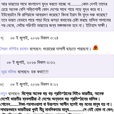
আর ভারতের সাথে বাংলাদেশ যুদ্ধ করতে যাচ্ছে না.........কোন দেশই তাদের
চেয়ে অনেক বেশি শক্তিশালী কোন দেশের সাথে গায়ে পড়ে যুদ্ধ করে না।
ইউক্রেইন কি রাশিয়াকে আক্রমণ করেছে? কিংবা ইরান কি যুদ্ধ শুরু করেছে?
তবে ভারত যেভাবে পায়ে পাড়া দিয়ে ঝগড়া বাধানোর চেষ্টা করছে হাসিনা পালানোর
পর থেকে, সেটার পরিণতি ভারতের জন্য মঙ্গলজনক হবে না। ইতিহাস সাক্ষী।
৭|
০৮ ই জুলাই, ২০২৬ বিকাল ৩:২৪
সৈয়দ মশিউর রহমান
বলেছেন: শুয়োরেরা দালালী ছাড়তে পারছেনা।
০৮ ই জুলাই, ২০২৬ বিকাল ৩:৩২
ভুয়া মফিজ
বলেছেন: হক কথা!!!!
৮|
০৮ ই জুলাই, ২০২৬ বিকাল ৪:২২
নতুন
বলেছেন:
বিশ্বের অনেক বড় বড় প্রতিস্ঠানের সিইও ভারতীয়, অনেক
দেশেই ভারতীয় ব্যবসায়ীরা ঐ দেশের অন্যতম বড় প্রতিস্ঠানের মালিক।
শোনেন.......টাকা-পয়সাওয়ালা বা উচ্চপদে আসীন হলেই বড় মনের মানুষ হয় না।
সাধারনভাবে ভারতীয়রা খুবই নীচু মানসিকতার মানুষ...........সে যেই হোক না কেন;