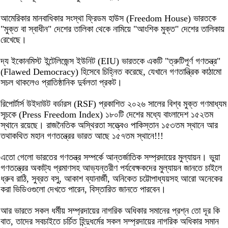
আমেরিকার মানবাধিকার সংস্থা ফ্রিডম হাউস (Freedom House) ভারতকে
"মুক্ত বা স্বাধীন" দেশের তালিকা থেকে নামিয়ে "আংশিক মুক্ত" দেশের তালিকায়
রেখেছে।
দ্য ইকোনমিস্ট ইন্টেলিজেন্স ইউনিট (EIU) ভারতকে একটি "ত্রুটিপূর্ণ গণতন্ত্র"
(Flawed Democracy) হিসেবে চিহ্নিত করেছে, যেখানে গণতান্ত্রিক কাঠামো
সচল থাকলেও প্রাতিষ্ঠানিক দুর্বলতা প্রকট।
রিপোর্টার্স উইদাউট বর্ডারস (RSF) প্রকাশিত ২০২৬ সালের বিশ্ব মুক্ত গণমাধ্যম
সূচকে (Press Freedom Index) ১৮০টি দেশের মধ্যে বাংলাদেশ ১৫২তম
স্থানে রয়েছে। রাজনৈতিক অস্থিরতা সত্ত্বেও পাকিস্তান ১৫৩তম স্থানে আর
তথাকথিত মহান গণতন্ত্রের ভারত আছে ১৫৭তম স্থানে!!!
এতো গেলো ভারতের গণতন্ত্র সম্পর্কে আন্তর্জাতিক সম্প্রদায়ের মুল্যায়ন। ভুয়া
গণতন্ত্রের অকাট্য প্রমাণসহ আভ্যন্তরীণ পর্যবেক্ষকদের মুল্যায়ন জানতে চাইলে
ধ্রুব রাঠি, সুব্রত বসু, আকাশ ব্যানার্জী, অনিকেত চট্টোপাধ্যয়সহ আরো অনেকের
করা ভিডিওগুলো দেখতে পারেন, বিস্তারিত জানতে পারবেন।
আর ভারতে সকল ধর্মীয় সম্প্রদায়ের নাগরিক অধিকার সমানের প্রশ্ন তো দূর কি
বাত, তাদের সবচাইতে চর্চিত হিন্দুধর্মের সকল সম্প্রদায়ের নাগরিক অধিকার সমান