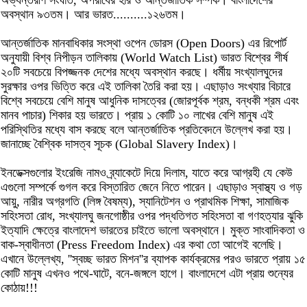
অভ্যন্তরীণ সংঘাত, অপরাধের হার ও আন্তর্জাতিক সম্পর্ক। বাংলাদেশের
অবস্থান ৯৩তম। আর ভারত..........১২৬তম।
আন্তর্জাতিক মানবাধিকার সংস্থা ওপেন ডোরস (Open Doors) এর রিপোর্ট
অনুযায়ী বিশ্ব নিপীড়ন তালিকায় (World Watch List) ভারত বিশ্বের শীর্ষ
২০টি সবচেয়ে বিপজ্জনক দেশের মধ্যে অবস্থান করছে। ধর্মীয় সংখ্যালঘুদের
সুরক্ষার ওপর ভিত্তি করে এই তালিকা তৈরি করা হয়। এছাড়াও সংখ্যার বিচারে
বিশ্বে সবচেয়ে বেশি মানুষ আধুনিক দাসত্বের (জোরপূর্বক শ্রম, বন্ধকী শ্রম এবং
মানব পাচার) শিকার হয় ভারতে। প্রায় ১ কোটি ১০ লাখের বেশি মানুষ এই
পরিস্থিতির মধ্যে বাস করছে বলে আন্তর্জাতিক প্রতিবেদনে উল্লেখ করা হয়।
জানাচ্ছে বৈশ্বিক দাসত্ব সূচক (Global Slavery Index)।
ইনডেক্সগুলোর ইংরেজি নামও ব্র্যাকেটে দিয়ে দিলাম, যাতে করে আগ্রহী যে কেউ
এগুলো সম্পর্কে গুগল করে বিস্তারিত জেনে নিতে পারেন। এছাড়াও স্বাস্থ্য ও গড়
আয়ু, নারীর অগ্রগতি (লিঙ্গ বৈষম্য), স্যানিটেশন ও প্রাথমিক শিক্ষা, সামাজিক
সহিংসতা রোধ, সংখ্যালঘু জনগোষ্ঠীর ওপর পদ্ধতিগত সহিংসতা বা গণহত্যার ঝুকি
ইত্যাদি ক্ষেত্রে বাংলাদেশ ভারতের চাইতে ভালো অবস্থানে। মুক্ত সাংবাদিকতা ও
বাক-স্বাধীনতা (Press Freedom Index) এর কথা তো আগেই বলেছি।
এখানে উল্লেখ্য, ''স্বচ্ছ ভারত মিশন''র ব্যাপক কার্যক্রমের পরও ভারতে প্রায় ১৫
কোটি মানুষ এখনও পথে-ঘাটে, বনে-জঙ্গলে হাগে। বাংলাদেশে এটা প্রায় শুন্যের
কোঠায়!!!