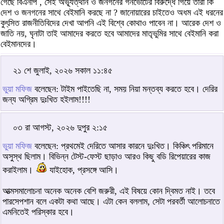
গেছে বিএনপি , সেই অভ্যূত্থান ও জনগনের গনভোটের বিরুদ্ধে গিয়ে তারা কি
দেশ ও জনগনের সাথে বেইমানি করছে না ? জানোয়ারের চাইতেও অধম এই ধরনের
কুৎ্সিত রাজনীতিবিদের দেখা আপনি এই বিশ্বে কোথাও পাবেন না। আরেক দেশ ও
জাতি নয়, ঘৃনাটা তাই আমাদের করতে হবে আমাদের মাতৃভুমির সাথে বেইমানি করা
বেইমানদের।
২১ শে জুলাই, ২০২৬ সকাল ১১:৪৫
ভুয়া মফিজ
বলেছেন: টাইম পাইতেছি না, সময় নিয়া মন্তব্য করতে হবে। দেরির
জন্য অগ্রিম দুঃখিত হইলাম!!!!
০৩ রা আগস্ট, ২০২৬ দুপুর ২:১৫
ভুয়া মফিজ
বলেছেন: প্রথমেই দেরিতে আসার কারনে দুঃখিত। কিঞ্চিৎ পরিমানে
অসুস্থ ছিলাম। বিভিন্ন টেস্ট-ফেস্ট ছাড়াও আরও কিছু বডি রিপেয়ারের কাজ
করাইলাম।
যাইহোক, প্রসঙ্গে আসি।
আত্মসমালোচনা অনেক অনেক বেশি জরুরী, এই বিষয়ে কোন দ্বিমত নাই। তবে
পারসেপশান বলে একটা কথা আছে। এটা কেন বললাম, সেটা পরবর্তী আলোচনাতে
এমনিতেই পরিস্কার হবে।