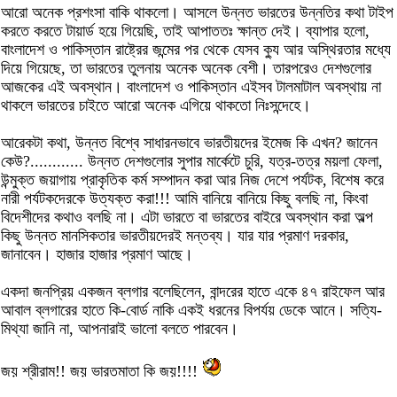
আরো অনেক প্রশংসা বাকি থাকলো। আসলে উন্নত ভারতের উন্নতির কথা টাইপ
করতে করতে টায়ার্ড হয়ে গিয়েছি, তাই আপাততঃ ক্ষান্ত দেই। ব্যাপার হলো,
বাংলাদেশ ও পাকিস্তান রাষ্ট্রের জন্মের পর থেকে যেসব ক্যু আর অস্থিরতার মধ্যে
দিয়ে গিয়েছে, তা ভারতের তুলনায় অনেক অনেক বেশী। তারপরেও দেশগুলোর
আজকের এই অবস্থান। বাংলাদেশ ও পাকিস্তান এইসব টালমাটাল অবস্থায় না
থাকলে ভারতের চাইতে আরো অনেক এগিয়ে থাকতো নিঃসন্দেহে।
আরেকটা কথা, উন্নত বিশ্বে সাধারনভাবে ভারতীয়দের ইমেজ কি এখন? জানেন
কেউ?............ উন্নত দেশগুলোর সুপার মার্কেটে চুরি, যত্র-তত্র ময়লা ফেলা,
উন্মুক্ত জয়াগায় প্রাকৃতিক কর্ম সম্পাদন করা আর নিজ দেশে পর্যটক, বিশেষ করে
নারী পর্যটকদেরকে উত্যক্ত করা!!! আমি বানিয়ে বানিয়ে কিছু বলছি না, কিংবা
বিদেশীদের কথাও বলছি না। এটা ভারতে বা ভারতের বাইরে অবস্থান করা অল্প
কিছু উন্নত মানসিকতার ভারতীয়দেরই মন্তব্য। যার যার প্রমাণ দরকার,
জানাবেন। হাজার হাজার প্রমাণ আছে।
একদা জনপ্রিয় একজন ব্লগার বলেছিলেন, বান্দরের হাতে একে ৪৭ রাইফেল আর
আবাল ব্লগারের হাতে কি-বোর্ড নাকি একই ধরনের বিপর্যয় ডেকে আনে। সত্যি-
মিথ্যা জানি না, আপনারাই ভালো বলতে পারবেন।
জয় শ্রীরাম!! জয় ভারতমাতা কি জয়!!!!