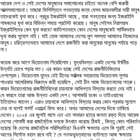
আরেক দেশ ও সেই দেশের মানুষদের সমালোচনার চাইতে অনেক বেশি জরুরী
আত্মসমালোচনা। তাছারা ফিলিস্তিনে গনহত্যার জন্য যেসব জায়নবাদীরা দায়ী মানুষ
তাদেরকেই ঘৃনা করে। প্রচুর ইজরাইলি আছে , যারা গনহত্যার জন্য ইজরাইলি
শাষকদের ঘৃনা করে বিভিন্ন সময়ে প্রটেস্ট করেছে। মানুষ সেইসব নিরাপরাধ
ইজ্রাইলিদের কেন ঘৃনা করবে? জাতিগতভাবে কোন দেশের মানুষকেই সার্বিকভাবে
ঘৃনা করার সুযোগ নাই। যাই হোক আমাদের দেশের মুল সমস্যা আমাদের নিজেদের
মানুষ। চরিত্রগতভাবে আমাদের দেশে রাজনীতি করা মানুষেরা মানুষের পর্যায়ে পড়ে
না।
কয়েক বছর আগে ভিয়েতনাম গিয়েছিলাম। যুদ্ধবিধস্ত একটা দেশের ঈর্ষনীয়
উন্নতি চোখে পড়ার মত। এর কারন হচ্ছে সেই দেশের রাজনীতিবিদদের
দেশপ্রেম। ভিয়েতনাম যুদ্ধে যেই চীনের সর্বাত্মক সহায়তায় ভিয়েতনাম সুপার
পাওয়ার আমেরিকার বিরুদ্ধে জয়ী হয়েছিল , সেই চীন আজ ভিয়েতনামের শত্রু।
কারন ভিয়েতনামের রাজনীতিবিদেরা চায়নাকে আধিপত্য বিস্তার করতে দেয় নাই।
যে কারনে তারা আজ উন্নত একটা দেশ। আশাকরি হংকং ও তাইওয়ানের
ইতিহাসও জানেন। এরাও চায়নাকে আধিপত্য বিস্তার করার কোন প্রকার সুযোগ
দেয় না বলেই ফার্স্ট ওয়ার্ল্ডে বিলং করে। অথচ আমাদের দেশের দিকে তাকিয়ে
দেখেন। ২০২৪ এর জুলাই মাসে এত এত সাধারন ছাত্র জনতা রক্ত দিয়ে আরেক
দেশের গোলামী করা রাজনৈ্তিক দলকে উৎখাত করেছে ঠিকই , কিন্তু কোন পরিবর্তন
হয়েছে কি দেশের রাজনৈ্তিক পরিস্থিতির? বিএনপি ক্ষমতায় এসে কি পুরাই সেই
আগের সিস্টেম বহাল রাখে নাই ? যে গনঅভ্যূত্থানের বদৌলতে আজ ক্ষমতায়