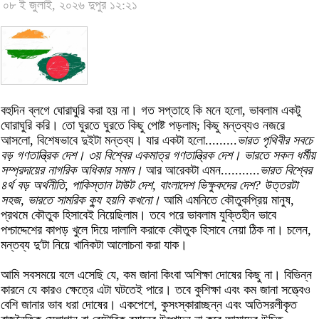
০৮ ই জুলাই, ২০২৬ দুপুর ১২:২১
বহুদিন ব্লগে ঘোরাঘুরি করা হয় না। গত সপ্তাহে কি মনে হলো, ভাবলাম একটু
ঘোরাঘুরি করি। তো ঘুরতে ঘুরতে কিছু পোষ্ট পড়লাম; কিছু মন্তব্যও নজরে
আসলো, বিশেষভাবে দুইটা মন্তব্য। যার একটা হলো.........
ভারত পৃথিবীর সবচে
বড় গণতান্ত্রিক দেশ। ৩য় বিশ্বের একমাত্র গণতান্ত্রিক দেশ। ভারতে সকল ধর্মীয়
সম্প্রদায়ের নাগরিক অধিকার সমান।
আর আরেকটা এমন...........
ভারত বিশ্বের
৪র্থ বড় অর্থনীতি, পাকিস্তান টাউট দেশ, বাংলাদেশ ভিক্ষুকদের দেশ? উত্তরটা
সহজ, ভারতে সামরিক ক্যু হয়নি কখনো।
আমি এমনিতে কৌতুকপ্রিয় মানুষ,
প্রথমে কৌতুক হিসাবেই নিয়েছিলাম। তবে পরে ভাবলাম যুক্তিহীন ভাবে
পশ্চাদ্দেশের কাপড় খুলে দিয়ে দালালি করাকে কৌতুক হিসাবে নেয়া ঠিক না। চলেন,
মন্তব্য দু'টা নিয়ে খানিকটা আলোচনা করা যাক।
আমি সবসময়ে বলে এসেছি যে, কম জানা কিংবা অশিক্ষা দোষের কিছু না। বিভিন্ন
কারনে যে কারও ক্ষেত্রে এটা ঘটতেই পারে। তবে কুশিক্ষা এবং কম জানা সত্ত্বেও
বেশি জানার ভাব ধরা দোষের। একপেশে, কুসংস্কারাচ্ছন্ন এবং অতিসরলীকৃত