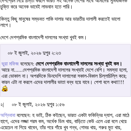
দেশপ্রেম নিয়ে চিন্তা করলে ভারত সহ অনেক দেশের সাথে আমাদের সুবিধাজনক
চু্‌ক্তি করে অনেক ভাবেই লাভবান হতে পারি।
কিন্তু কিছু মানুষের সম্ভবত পাকি দালার আর ভারতীয় দালালী করতেই ভালো
লাগে।
দেশে দেশপ্রমিক বাংলাদেশী দাললের সংখ্যা খুবই কম।
০৮ ই জুলাই, ২০২৬ দুপুর ২:২৩
ভুয়া মফিজ
বলেছেন:
দেশে দেশপ্রমিক বাংলাদেশী দাললের সংখ্যা খুবই কম।
আরে না......দেশপ্রমিক বাংলাদেশী দাললের সংখ্যাই দেশে বেশি। সমস্যা হলো,
এরা ভোকাল না। অপরদিকে ভিনদেশি দালালেরা সকাল-বিকাল চিল্লাচিল্লি করে;
কারন এটা না করলে এদের দালালীর ভাতা বন্ধ হয়ে যাবে। পেশা বলে কথা!!!!
২|
০৮ ই জুলাই, ২০২৬ দুপুর ১:৫৬
অগ্নিবাবা
বলেছেন: হ ভাই, ঠিক কইছেন, ভারত একটা ফকিন্নির দ্যাশ, এরা মাঠে
হাগে, এদের লজ্জা শরম কম, অর্ধেক ডিম খায়, বাড়িতে কেউ এলে এরা বলে খেয়ে
এয়েচেন না গিয়ে খাবেন, তাঁর পরে গাঁয়ে খুব গন্ধ, গোবর খায়, গরুর মুত খায়,