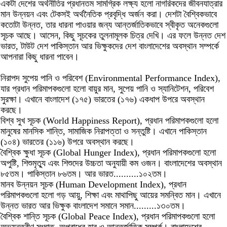
একটা দেশের অর্থনীতির প্রধানতম সামগ্রিক লক্ষ্য হলো নাগরিকদের জীবনযাত্রার
মান উন্নয়ন এবং টেকসই অর্থনৈতিক প্রবৃদ্ধি অর্জন করা। দেশটা বৈশ্বিকভাবে
কতোটা উন্নত, তার ধারনা পাওয়ার জন্য আন্তর্জাতিকভাবে স্বীকৃত অনেকগুলো
সূচক আছে। আসেন, কিছু সূচকের তুলনামূলক চিত্র দেখি। এর ফলে উন্নত দেশ
ভারত, টাউট দেশ পাকিস্তান আর ভিক্ষুকদের দেশ বাংলাদেশের অবস্থান সম্পর্কে
আপনারা কিছু ধারনা পাবেন।
নিরাপদ সুপেয় পানি ও পরিবেশ (Environmental Performance Index),
যার প্রধান পরিমাপকগুলো হলো বায়ুর মান, সুপেয় পানি ও স্যানিটেশন, পরিবেশ
সুরক্ষা। এখানে বাংলাদেশ (১৭৫) ভারতের (১৭৬) একধাপ উপরে অবস্থান
করছে।
বিশ্ব সুখ সূচক (World Happiness Report), প্রধান পরিমাপকগুলো হলো
মানুষের মানসিক শান্তি, সামাজিক নিরাপত্তা ও সন্তুষ্টি। এখানে পাকিস্তান
(১০৪) ভারতের (১১৬) উপরে অবস্থান করছে।
বৈশ্বিক ক্ষুধা সূচক (Global Hunger Index), প্রধান পরিমাপকগুলো হলো
অপুষ্টি, শিশুমৃত্যু এবং শিশুদের উচ্চতা অনুযায়ী কম ওজন। বাংলাদেশের অবস্থান
৮৫তম। পাকিস্তান ৮৬তম। আর ভারত..........১০২তম।
মানব উন্নয়ন সূচক (Human Development Index), প্রধান
পরিমাপকগুলো হলো গড় আয়ু, শিক্ষা এবং মাথাপিছু আয়ের সমন্বিত মান। এখানে
উন্নত ভারত আর ভিক্ষুক বাংলাদেশ সমানে সমান.........১৩০তম।
বৈশ্বিক শান্তি সূচক (Global Peace Index), প্রধান পরিমাপকগুলো হলো