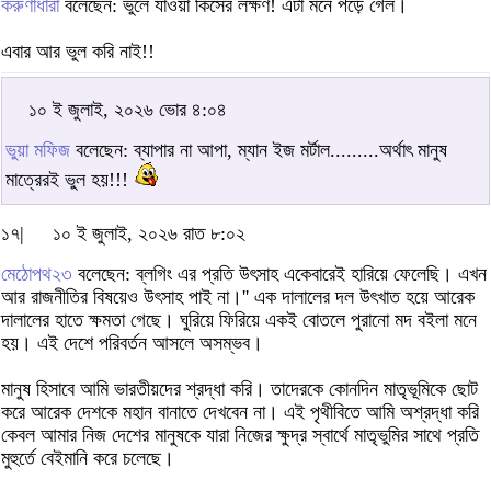
করুণাধারা
বলেছেন: ভুলে যাওয়া কিসের লক্ষণ! এটা মনে পড়ে গেল।
এবার আর ভুল করি নাই!!
১০ ই জুলাই, ২০২৬ ভোর ৪:০৪
ভুয়া মফিজ
বলেছেন: ব্যাপার না আপা, ম্যান ইজ মর্টাল.........অর্থাৎ মানুষ
মাত্রেরই ভুল হয়!!!
১৭|
১০ ই জুলাই, ২০২৬ রাত ৮:০২
মেঠোপথ২৩
বলেছেন: ব্লগিং এর প্রতি উৎসাহ একেবারেই হারিয়ে ফেলেছি। এখন
আর রাজনীতির বিষয়েও উৎসাহ পাই না।'' এক দালালের দল উৎখাত হয়ে আরেক
দালালের হাতে ক্ষমতা গেছে। ঘুরিয়ে ফিরিয়ে একই বোতলে পুরানো মদ বইলা মনে
হয়। এই দেশে পরিবর্তন আসলে অসম্ভব।
মানুষ হিসাবে আমি ভারতীয়দের শ্রদ্ধা করি। তাদেরকে কোনদিন মাতৃভূমিকে ছোট
করে আরেক দেশকে মহান বানাতে দেখবেন না। এই পৃথীবিতে আমি অশ্রদ্ধা করি
কেবল আমার নিজ দেশের মানুষকে যারা নিজের ক্ষুদ্র স্বার্থে মাতৃভুমির সাথে প্রতি
মুহুর্তে বেইমানি করে চলেছে।