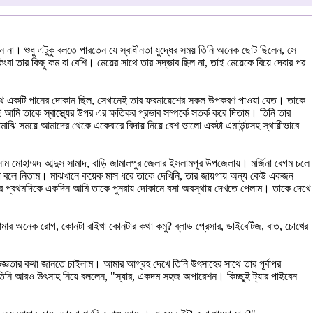
া। শুধু এটুকু বলতে পারতেন যে স্বাধীনতা যুদ্ধের সময় তিনি অনেক ছোট ছিলেন, সে
া তার কিছু কম বা বেশি। মেয়ের সাথে তার সদ্ভাব ছিল না, তাই মেয়েকে বিয়ে দেবার পর
সার পথে একটি পানের দোকান ছিল, সেখানেই তার ফরমায়েশের সকল উপকরণ পাওয়া যেত। তাকে
মি তাকে স্বাস্থ্যের উপর এর ক্ষতিকর প্রভাব সম্পর্কে সতর্ক করে দিতাম। তিনি তার
মাঝি সময়ে আমাদের থেকে একেবারে বিদায় নিয়ে বেশ ভালো একটা এমাউন্টসহ স্থায়ীভাবে
ম মোহাম্মদ আব্দুস সামাদ, বাড়ি জামালপুর জেলার ইসলামপুর উপজেলায়। মর্জিনা বেগম চলে
কথা বলে নিতাম। মাঝখানে কয়েক মাস ধরে তাকে দেখিনি, তার জায়গায় অন্য কেউ একজন
র প্রথমদিকে একদিন আমি তাকে পুনরায় দোকানে বসা অবস্থায় দেখতে পেলাম। তাকে দেখে
র অনেক রোগ, কোনটা রাইখা কোনটার কথা কমু? ব্লাড প্রেসার, ডাইবেটিজ, বাত, চোখের
জ্ঞতার কথা জানতে চাইলাম। আমার আগ্রহ দেখে তিনি উৎসাহের সাথে তার পূর্বাপর
ে তিনি আরও উৎসাহ নিয়ে বললেন, "স্যার, একদম সহজ অপারেশন। কিচ্ছুই ট্যার পাইবেন