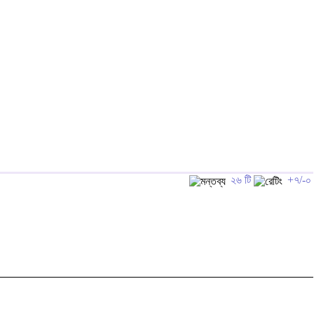
২৬ টি
+৭/-০