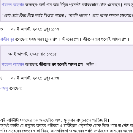
খায়রুল আহসান
বলেছেন: জর্দা পান আর বিড়ির প্রসঙ্গটা যথাযথভাবে টেনে এনেছেন। তবে মুরু
"ছোট ছোট বিষয় নিয়ে সবাই লিখতে পারেনা। আপনি পারেন। ছোট গল্পের আদলে চমৎকার
৩|
০৮ ই আগস্ট, ২০২৫ দুপুর ১:০৭
রাজীব নুর
বলেছেন: সহজ সরল সুন্দর গল্প। জীবনের গল্প। জীবনের গল্প গুলোই আসল গল্প।
০৮ ই আগস্ট, ২০২৫ রাত ১০:১৫
খায়রুল আহসান
বলেছেন:
জীবনের গল্প গুলোই আসল গল্প
- সঠিক।
৪|
০৮ ই আগস্ট, ২০২৫ দুপুর ২:৩৪
নজসু
বলেছেন:
এই কাহিনীটা সমাজের এক অবহেলিত অথচ মূল্যবান বাস্তবতার প্রতিচ্ছবি।
অর্থের কমতি যে মানুষের হৃদয়ের গভীরতা ও চারিত্রিক সৌন্দর্যকে ঢেকে দিতে পারে না সেটা
গরিব মানুষদের ভেতরে থাকা বিনয়, আন্তরিকতা ও অন্যের প্রতি সম্মানবোধ আমাদের অনেক