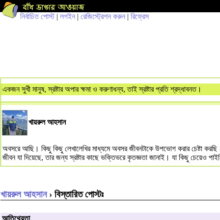
নির্বাচিত পোস্ট
|
লগইন
|
রেজিস্ট্রেশন করুন
|
রিফ্রেস
একজন সুখী মানুষ, স্রষ্টার অপার ক্ষমা ও করুণাধন্য, তাই স্রষ্টার প্রতি শ্রদ্ধাবনত।
খায়রুল আহসান
অবসরে আছি। কিছু কিছু লেখালেখির মাধ্যমে অবসর জীবনটাকে উপভোগ করার চেষ্টা করছি
জীবন যা দিয়েছে, তার জন্য স্রষ্টার কাছে ভক্তিভরে কৃতজ্ঞতা জানাই। যা কিছু চেয়েও প
খায়রুল আহসান
› বিস্তারিত পোস্টঃ
আতিথেয়তা