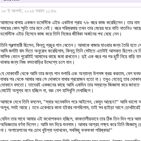
০৮ ই আগস্ট, ২০২৫ সকাল ১১:৪৬
আমাদের বাসায় একজন ডমেস্টিক এইড একটানা প্রায় ৭/৮ বছর কাজ করেছিলেন। তার নাম মর্
সময়ের কোন স্মৃতি তার মনে নেই। বছর পরিক্রমায় তখন তার মেয়ের ঘরে নাতি নাতনিও আছে 
ডমেস্টিক এইড হিসেবে কাজ করে তিনি নিজের জীবিকা অর্জনের পথ বেছে নেন।
তিনি স্বল্পাহারী ছিলেন, কিন্তু প্রচুর পান খেতেন। আমাকে বাজার যাওয়ার জন্য তৈরি 
আমি জর্দাটা বাদ দিতে অনুরোধ করেছিলাম, কিন্তু তিনি সেটাতে এতটাই আসক্ত ছিলেন যে তিন
মাসিক বেতন পুরোটাই আমাদের কাছে জমা রাখতেন। দুই এক বছর পর পর ছুটি নিয়ে বাড়ি যা
থাকার জন্য নিজ বসতবাড়ির উদ্দেশ্যে চলে যান।
যে দোকানটি থেকে আমি তার জন্য পান শুপারি এবং অন্যান্য উপসঙ্গ ক্রয় করতাম, বেশ ঘন
যাবার পর থেকে আমার আর সে দোকানে যাবার প্রয়োজন হতো না। তবুও যেহেতু তার দোকানট
দোকানে বসতো। তাদেরই একজনের কাছে আমি একদিন তার সম্বন্ধে জিজ্ঞাসা করে জানতে প
মোটেই অসুস্থ মনে হচ্ছিল না, বরং বেশ হাসিখুশি দেখাচ্ছিল।
আমাকে দেখে তিনি বললেন, "স্যার অনেকদিন পরে আইলেন, কেমুন আছেন?" আমি ভালো আছি 
অসুখ, সবই আছে। তবে একেবারে কানা হইবার লাগছিলাম, তাই সব ছাইড়া আগে চোখটারে
যেদিন তার সাথে আমার এই কথোপকথন হচ্ছিল, কাকতালীয়ভাবে তার ঠিক তিন দিন পরে আমার 
অভিজ্ঞতার বর্ণনা দিলেন। আমি মন দিয়ে শুনলাম। আমার আগ্রহ লক্ষ্য করে তিনি জিজ্ঞাস
না। অপারেশনের পর চোখ খুইল্যা দ্যাখবেন, সবকিছু ফকফকা পরিষ্কার!"