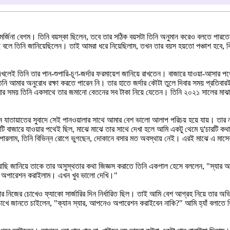
জিনা বেগম। তিনি বয়স্কা ছিলেন, তবে তার সঠিক বয়সটা তিনি অনুমান করেও বলতে পারতেন ন
বলে তিনি জানিয়েছিলেন। তাই আমরা ধরে নিয়েছিলাম, তখন তার বয়স হয়তো পঞ্চাশ হবে, কিংব
হতে দেখলেই তিনি তার পান-শুপারি-চূণ-জর্দার ফরমায়েশ জানিয়ে রাখতেন। বাজারে যাওয়া-আ
ি আমার অনুরোধ রক্ষা করতে পারেন নি। তার হাতে জর্দার কৌটা তুলে দিবার সময় প্রতিবারই আ
বার সময় তিনি একসাথে তার জমানো বেতনের সব টাকা নিয়ে যেতেন। তিনি ২০২১ সালের মাঝা
ঘন যাতায়াতের সুবাদে সেই পানওয়ালার সাথে আমার বেশ ভালো আলাপ পরিচয় হয়ে যায়। তার না
ি বাজারে যাওয়ার পথেই ছিল, মাঝে মাঝে তার সাথে দেখা হলে আমি একটু থেমে দু'চারটি 
ারলাম, তিনি বিভিন্ন রোগে ভুগছেন, দোকানে বসার মত অবস্থায় নেই। এরই মাঝে এ মাসে
জানিয়ে তাকে তার অসুস্থতার কথা জিজ্ঞস করাতে তিনি একগাল হেসে বললেন, "স্যার আমা
ই অপারেশন করাইলাম। এখন খুব ভালো দেখি।"
নিজের চোখেও ফ্যাকো সার্জারির দিন নির্ধারিত ছিল। তাই আমি বেশ আগ্রহ নিয়ে তার অভি
ু চোখে জানতে চাইলেন, "ক্যান স্যার, আপনেও অপারেশন করাইবেন নাকি?" আমি হ্যাঁ বলাত