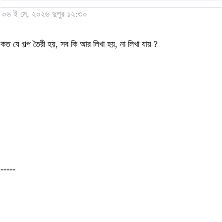
০৬ ই মে, ২০২৬ দুপুর ১২:৩০
কত যে গল্প তৈরী হয়, সব কি আর লিখা হয়, না লিখা যায় ?
-----