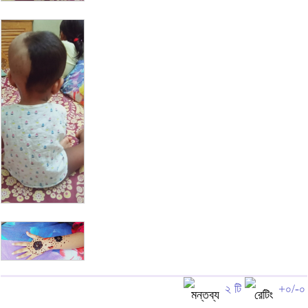
২ টি
+০/-০