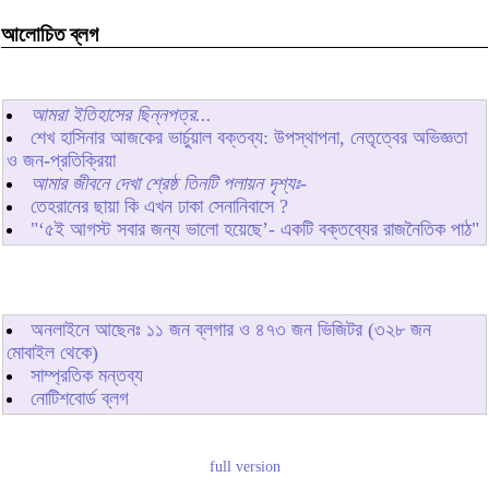
আলোচিত ব্লগ
আমরা ইতিহাসের ছিন্নপত্র...
শেখ হাসিনার আজকের ভার্চুয়াল বক্তব্য: উপস্থাপনা, নেতৃত্বের অভিজ্ঞতা
ও জন-প্রতিক্রিয়া
আমার জীবনে দেখা শ্রেষ্ঠ তিনটি পলায়ন দৃশ্যঃ-
তেহরানের ছায়া কি এখন ঢাকা সেনানিবাসে ?
"‘৫ই আগস্ট সবার জন্য ভালো হয়েছে’- একটি বক্তব্যের রাজনৈতিক পাঠ"
অনলাইনে আছেনঃ
১১
জন ব্লগার ও
৪৭৩
জন ভিজিটর (৩২৮ জন
মোবাইল থেকে)
সাম্প্রতিক মন্তব্য
নোটিশবোর্ড ব্লগ
full version