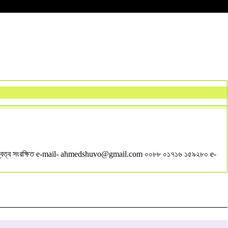
বত্ব সংরক্ষিত e-mail-
ahmedshuvo@gmail.com
০০৮৮ ০১৭১৬ ১৫৯২৮০ e-