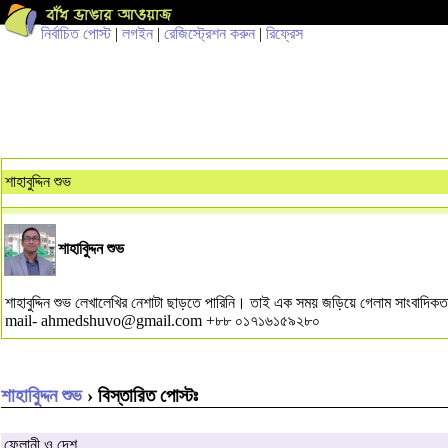
নির্বাচিত পোস্ট
|
লগইন
|
রেজিস্ট্রেশন করুন
|
রিফ্রেস
শাহাবুদ্দিন শুভ
শাহাবুিদ্দন শুভ
শাহাবুদ্দিন শুভ লেখালেখির নেশাটা ছাড়তে পারিনি। তাই এক সময় জড়িয়ে গেলাম সাংবাদি
mail-
ahmedshuvo@gmail.com
+৮৮ ০১৭১৬১৫৯২৮০
শাহাবুিদ্দন শুভ
› বিস্তারিত পোস্টঃ
ফেলানী ও দেশ