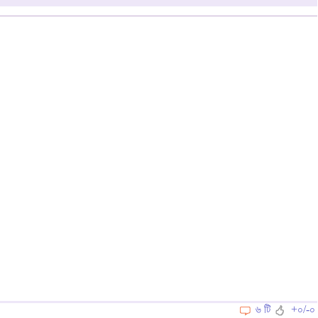
৬ টি
+০/-০