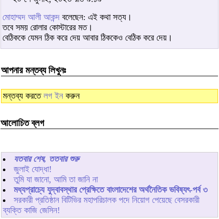
মোহাম্মদ আলী আকন্দ
বলেছেন: এই কথা সত্য।
তবে সময় রোলার কোস্টারের মত।
বেঠিককে যেমন ঠিক করে দেয় আবার ঠিককেও বেঠিক করে দেয়।
আপনার মন্তব্য লিখুনঃ
মন্তব্য করতে
লগ ইন
করুন
আলোচিত ব্লগ
যতবার শেষ, ততবার শুরু
জুলাই যোদ্ধা!
তুমি যা জানো, আমি তা জানি না
মধ্যপ্রাচ্যে যুদ্বাবস্থার প্রেক্ষিতে বাংলাদেশের অর্থনৈতিক ভবিষ্যৎ-পর্ব ৩
সরকারী প্রতিষ্ঠান বিটিভির মহাপরিচালক পদে নিয়োগ পেয়েছে বেসরকারী
ব্যক্তি কাজি জেসিন!