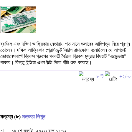
ব্রাজিল এবং দক্ষিণ আফ্রিকার নেতারাও গত মাসে ডলারের আধিপত্য নিয়ে প্রশ্ন
তোলেন। দক্ষিণ আফ্রিকার প্রেসিডেন্ট সিরিল রামাফোসা বলেছিলেন যে আগস্টে
জোহানেসবার্গে ব্রিকস গ্রুপের পরবর্তী বৈঠকে ব্রিকস মুদ্রার বিষয়টি "এজেন্ডায়"
থাকবে। কিন্তু ইন্ডিয়া এখন উল্টা দিকে হাঁটা শুরু করেছে।
৮ টি
+২/-০
মন্তব্য (৮)
মন্তব্য লিখুন
১|
১৯ শে জুলাই, ২০২৩ রাত ১১:১২