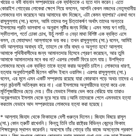
খায়ের ও বনী বাহনান সম্প্রদায়ের এক ব্যক্তিকে এ হতে দান করেন। এতে
কোরাইশ গোত্রের লোকেরা ক্ষেপে গিয়ে বললেন, আপনি কেবল নজদের নেতৃস্থানীয়
লোকদের দান করেছেন আর আমাদের বাদ দিচ্ছেন, এটা কেমন ব্যাপার? একথা শুনে
রাসূলুল্লাহ (সা.) বলেন, আমি তাদের শুধু চিত্তাকর্ষণ অর্থাৎ তাদের অন্তরে
ইসলামের প্রতি ভালবাসা ও অনুরাগ সৃষ্টির জন্য দিচ্ছি। এমন সময় ঘণ দাড়ি,
স্ফীতগাল, গর্তে ঢোকা চোখ, উচুঁ ললাট ও নেড়া মাথা বিশিষ্ট এক ব্যক্তি এসে
বলল, হে মোহাম্মদ! আল্লাহকে ভয় কর। তখন রাসূলুল্লাহ (সা.) বলেন, আমিই
যদি আল্লাহর অবাধ্য হই, তাহলে কে তাঁর বাধ্য ও অনুগত হবে? আল্লাহ
আমাকে পৃথিবীবাসীদের জন্য আমানতদার হিসেবে প্রেরণ করেছেন, আর তুমি
আমাকে আমানতদার মনে কর না? এরপর লোকটি ফিরে চলে যায়। উপস্থিত
লোকদের মধ্যে এক ব্যক্তি তাকে হত্যা করার অনুমতি চাইল। লোকদের ধারণা,
হত্যার অনুমতিপ্রার্থী ছিলেন খালিদ ইবনে ওয়ালিদ। এরপর রাসূলুল্লাহ (সা.)
বলেন, এর মূলে এমন একটি সম্প্রদায় রয়েছে যারা কোরআন পড়ে অথচ তাদের এ
পড়া কন্ঠনালী অতিক্রম করে না। এরা ইসলামের অনুসারীদের হত্যা করে এবং
মূর্তিপূজারীদের ছেড়ে দেয়। তীর যেভাবে শিকার ভেদ করে বেরিয়ে যায় তারাও
অনুরূপভাবে ইসলাম থেকে দূরে সরে যায়।আমি তাদেরকে পেলে এমনভাবে হত্যা
করতাম যেভাবে আদ সম্প্রদায়ের লোকদের হত্যা করা হয়েছে।
* আল্লাহ জিহাদ থেকে ফিকাহকে বেশী গুরুত্ব দিলেন। জিহাদ বিষয়ে রাসূল
(সা.) কোন ত্রুটি রাখেননি। কিন্তু তিনি তাঁর রাষ্ট্রের বিভিন্ন কেন্দ্রে ফিকাহ
শিক্ষাকেন্দ্র স্থাপন করেননি। অবশেষে তাঁর গোত্র তাঁর কাজে অসন্তোষ প্রকাশ
করে। কিছু সংখ্যক লোকের কোরআন বুঝায় সমস্যা দেখা দেয় এবং তারা ইসলাম