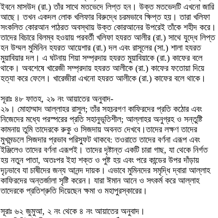
ইবনে মাসউদ (রা.) তাঁর সাথে মতভেদে লিপ্ত হন। উক্ত মতভেদটি এখনো জারি
আছে। তখন একদল লোক খলিফার বিরুদ্ধে চরমভাবে ক্ষিপ্ত হয়। তারা খলিফা
সংকলিত কোরআন পাঠরত অবস্থায় উক্ত কোরআনের উপরেই তাঁকে শহীদ করে।
তাদের বিচারে বিলম্ব হওয়ায় পরবর্তী খলিফা হযরত আলীর (রা.) সাথে যুদ্ধে লিপ্ত
হন উম্মল মুমিনিন হযরত আয়েশার (রা.) দল এবং রাসূলের (সা.) শালা হযরত
মুয়াবিয়ার দল। এ ঘটনায় শিয়া সম্প্রদায় হযরত মুয়াবিয়াকে (রা.) কাফের বলে
থাকে। অবশেষে খারেজী সম্প্রদায় হযরত আলীকে (রা.) কাফের ফতোয়া দিয়ে
হত্যা করে ফেলে। খারেজীরা এখনো হযরত আলীকে (রা.) কাফের বলে থাকে।
সূরাঃ ৪৮ ফাতহ, ২৯ নং আয়াতের অনুবাদ-
২৯। মোহাম্মাদ আল্লাহর রাসুল; তাঁর সহচরগণ কাফিরদের প্রতি কঠোর এবং
নিজেদের মধ্যে পরস্পরের প্রতি সহানুভূতিশীল; আল্লাহর অনুগ্রহ ও সন্তুষ্টি
কামনায় তুমি তাদেরকে রুকু ও সিজদায় অবনত দেখবে।তাদের লক্ষণ তাদের
মুখমন্ডলে সিজদার প্রভাব পরিস্ফুট থাকবে: তওরাতে তাদের বর্ণনা এরূপ এবং
ইঞ্জিলেও তাদের বর্ণনা এরূপই। তাদের দৃষ্টান্ত একটি চারা গাছ, যা থেকে নির্গত
হয় নতুন পাতা, অতঃপর ইহা শক্ত ও পুষ্ট হয় এবং পরে কান্ডের উপর দাঁড়ায়
দৃঢ়ভাবে যা চাষীদের জন্য আনন্দ দায়ক। এভাবে মুমিনদের সমৃদ্ধি দ্বারা আল্লাহ
কাফিরদের অন্তর্জালা সৃষ্টি করেন। যারা ঈমান আনে ও সৎকর্ম করে আল্লাহ
তাদেরকে প্রতিশ্রুতি দিয়েছেন ক্ষমা ও মহাপুরস্কারের।
সূরাঃ ৬২ জুমুআ, ২ নং থেকে ৪ নং আয়াতের অনুবাদ।