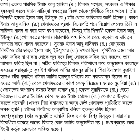
রাখে।এরপর পারসিক ইমাম আবু হানিফা (র.) ফিকাহ সংগ্রহ, সংকলন ও শিক্ষার
ব্যবস্থা করলে ঈমান সারিয়্যা নক্ষত্রের নিকট থেকে পৃথিবীতে ফিরে আসে। তাঁর
শিক্ষার্থী হযরত ইমাম আবু ইউসুফ (র.) তাঁর থেকে অধিকতর জ্ঞানী ছিলেন। কারণ
ইমাম আবু হানিফা (র.) খেলাফতের প্রধান বিচারপতি পদে নিয়োগ পেলেও তিনি এ
দায়িত্ব পালন না করে কারা বরণ করেছেন, কিন্তু তাঁর শিক্ষার্থী হযরত ইমাম আবু
ইউসুফ (র.)খেলাফতের প্রধান বিচারপতি পদে নিয়োগ পেয়ে বহুকাল এ দায়িত্ব
দক্ষতার সাথে পালন করেছেন। সুতরাং ইমাম আবু হানিফার (র.) যোগ্যতার
বিপরীতে তাঁর ছাত্র ইমাম আবু ইউসুফের (র.) দক্ষতা ছিল।পৃথিবীতে এমন আর
কোন ফকিহ না থাকায় লোকে ভুল করে কিছু লোককে ফকিহ মনে করলেও তারা
আসলে ফকিহ ছিল না। সঠিক ফকিহের ফিকাহ পরিশোধন করে অনুমোদন করেছেন
সবচেয়ে পরাক্রান্ত কুরাইশ খলিফা আমির হারুনুর রশিদ। শিয়া ইমামগণ কুরাইশ
হলেও তাঁরা কুরাইশ খলিফা আমির হারুনুর রশিদের মত পরাক্রান্ত ছিলেন না।
হযরত আলী (রা.) থেকে খেলাফতের একাংশ কেড়ে নিয়েছেন হযরত মুয়াবিয়া (র.)।
খেলাফতের অপরাংশ হযরত ইমাম হাসান (রা.) হযরত মুয়াবিয়াকে (রা.) ছেড়ে
দিয়েছেন।এরপর ইয়াজিদ থেকে হযরত ইমাম হোসেন (রা.) খেলাফত উদ্ধার
করতে পারেননি।এরপর শিয়া ইমামগণের অন্য কেউ খেলাফত প্রতিষ্ঠিত করতে
সক্ষম হননি। তাঁদের বিপরীতে আব্বাসীয় খলিফা হারুনুর রশিদ ছিলেন
মহাপ্রক্রান্ত।তাঁর অনুমোদীত হানাফী ফিকাহ এখন বিশ্ব বিস্তৃত। যারা এর
বিরোধীতা করেছে তাদের ফিকাহ কোন আমির অনুমোদীত নয়। মধ্যপ্রাচ্যে তারা
ইহুদী কর্তৃক চরমভাবে লাঞ্চিত হচ্ছে।