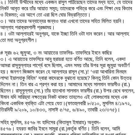
২। তিনিই উম্মীদের মধ্যে একজন রাসুল পাঠিয়েছেন তাদের মধ্য হতে, যে তাদের
নিকট আবৃত করে তাঁর আয়াত সমূহ; তাদেরকে পবিত্র করে এবং শিক্ষা দেয় কিতাব
ও হিকমত; এর আগে তো এরা ছিল ঘোর বিভ্রান্তিতে।
৩। আর তাদের অন্যান্যের জন্যও যারা এখনো তাদের সহিত মিলিত হয়নি।
আল্লাহ পরাক্রমশালী প্রজ্ঞাময়।
৪। ওটা আল্লাহরই অনুগ্রহ, যাকে ইচ্ছা তিনি ওটা দান করেন। আর আল্লাহ
তো মহা অনুগ্রহশীল।
# সূরাঃ ৬২ জুমুআ, ৩ নং আয়াতের তাফসির- তাফসিরে ইবনে কাছির
৩। এ আয়াতের তাফসিরে আবু হুরায়রা হতে বর্ণিত আছে, তিনি বলেন, একদা
আমরা রাসূলুল্লাহর পার্শ্বে বসে ছিলাম, এমন সময় তাঁর উপর সূরা জুমুয়া অবতীর্ণ
হয়। জনগণ জিজ্ঞাস করেন হে আল্লাহর রাসূল (সা.)! ‘ওয়া আখারিনা মিনহুম
লাম্মা ইয়ালহাকু বিহিম’ দ্বারা কাদেরকে বুঝানো হয়েছে? কিন্তু তিনি কোন উত্তর
দিলেন না। তিন বার এ প্রশ্ন করা হয়। আমাদের মধ্যে সালমান ফারসীও (রা.)
ছিলেন। রাসূলুল্লাহ (সা.) তাঁর হাতখানা সালমান ফারসীর (রা.) উপর রেখে বললেন,
ঈমান যদি সারিয়্যা নক্ষত্রের নিকট থাকত তাহলেও এই লোকগুলোর মধ্যে এক
কিংবা একাধিক ব্যক্তি এটা পেয়ে যেত।(ফাতহুলবারী ৮/৫১০, মুসলিম ৪/১৯৭২,
তিরমিযী ৯/২০৯, ১০/৪৩৩, নাসাঈ ৫/৭৫, ৬/৪৯০, তাবারী ২৩/৩৭৫)।
সহিহ মুসলিম, ৪৫৭৬ নং হাদিসের (কিতাবুল ইমারাহ) অনুবাদ-
৪৫৭৬। হযরত জাবির ইবনে সামুরা (রা.)কর্তৃক বর্ণিত। তিনি বলেন, আমি
রাসূলুল্লাহকে (সা.) বলতে শুনেছি, বারজন খলিফা অতিবাহিত না হওয়া পর্যন্ত