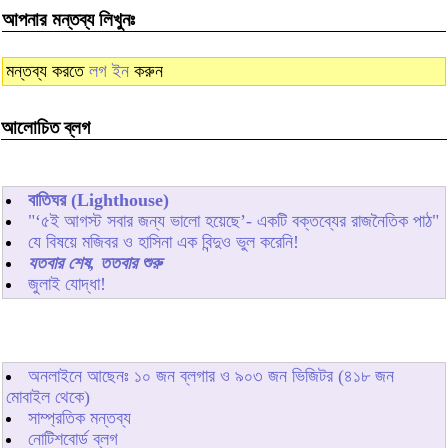
আপনার মন্তব্য লিখুনঃ
মন্তব্য করতে
লগ ইন
করুন
আলোচিত ব্লগ
বাতিঘর (Lighthouse)
"‘৫ই আগস্ট সবার জন্য ভালো হয়েছে’- একটি বক্তব্যের রাজনৈতিক পাঠ"
যে বিষয়ে মজিবর ও হাসিনা এক বিন্দুও ভুল করেনি!
যতবার শেষ, ততবার শুরু
জুলাই যোদ্ধা!
অনলাইনে আছেনঃ
১০
জন ব্লগার ও
৯০৩
জন ভিজিটর (৪১৮ জন
মোবাইল থেকে)
সাম্প্রতিক মন্তব্য
নোটিশবোর্ড ব্লগ