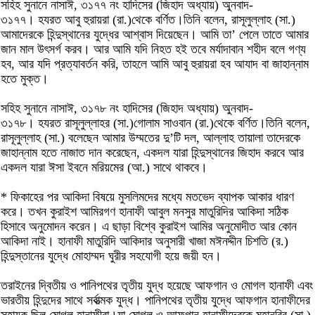
সহিহ সুনানে নাসাঈ, ৩১৭৭ নং হাদিসের (জিহাদ অধ্যায়) অুনবাদ-
৩১৭৭। হযরত আবু হুরায়রা (রা.)থেকে বর্ণিত।তিনি বলেন, রাসূলুল্লাহ (সা.)
আমাদেরকে হিন্দুস্থানের যুদ্ধের আশ্বাস দিয়েছেন। আমি তা’ পেলে তাতে আমার
জান মাল উৎসর্গ করব। আর আমি যদি নিহত হই তবে মর্যাদাবান শহীদ বলে গণ্য
হব, আর যদি প্রত্যাবর্তন করি, তাহলে আমি আবু হুরায়রা হব আযাদ বা জাহান্নাম
হতে মুক্ত।
সহিহ সুনানে নাসাঈ, ৩১৭৮ নং হাদিসের (জিহাদ অধ্যায়) অুনবাদ-
৩১৭৮। হযরত রাসূলুল্লাহর (সা.)গোলাম সাওবান (রা.)থেকে বর্ণিত।তিনি বলেন,
রাসূলুল্লাহ (সা.) বলেছেন আমার উম্মতের দু’টি দল, আল্লাহ তায়ালা তাদেরকে
জাহান্নাম হতে নাজাত দান করেছেন, একদল যারা হিন্দুস্থানের জিহাদ করবে আর
একদল যারা ঈসা ইবনে মরিয়মের (আ.) সাথে থাকবে।
* ফিকাহের পর আকিদা বিষয়ে মুসলিমদের মধ্যে মতভেদ ব্যাপক আকার ধারণ
করে। তখন কুরাইশ আমিরগণ হানাফী আবুল মনসুর মাতুরিদির আকিদা সঠিক
হিসাবে অনুমোদন করেন। এ ছাড়া বিশ্বে কুরাইশ আমির অনুমোদীত আর কোন
আকিদা নাই। হানাফী মাতুরিদি আকিদার অনুসারী খাজা মঈনদ্দীন চিশতি (র.)
হিন্দুস্তানের যুদ্ধে মোহাম্মদ ঘুরীর সহযোগী হয়ে জয়ী হন।
তরাইনের দ্বিতীয় ও পানিপথের তৃতীয় যুদ্ধ হয়েছে আফগান ও মোগল হানাফী এবং
ভারতীয় হিন্দুদের সাথে সর্বাত্মক যুদ্ধ। পানিপথের তৃতীয় যুদ্ধে আফগান হানাফীদের
সহায়ক ছিল মোগল হানাফীরা।যা মোগল ও আফগান হানাফীদেরকে মহানবির (সা.)