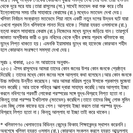
থেকে দূরে সরে যায়।তারা রাসূলের (সা.) সাথেই মতভেদ করা শুরু করে।তাঁর
ইন্তেকালের সময় তাঁর সাহাবায়ে কেরামের (রা.) মধ্যেও মতভেদ দেখা দেয়।
খলিফা নির্বাচন সংক্রান্ত মতভেদে শিয়া নামে একটি নতুন দলের উদ্ভব ঘটে যারা
এখনো প্রথম তিন খলিফাকে লানত দিয়ে থাকে। শিয়ারা হযরত ওসমানকে (রা.)
হত্যা করলে সাহাবায়ে কেরাম (রা.) নিজেদের মধ্যে যুদ্ধে জড়িয়ে যান। তারপূর্বে
জাকাত অস্বীকার কারী ও ভন্ড নবিদের থেকে দ্বীন রক্ষায় প্রথম খলিফাকে বহু
যুদ্ধে লিপ্ত থাকতে হয়। এমনকি ইয়ামামার যুদ্ধে বহু হাফেজে কোরআন শহীদ
হলে কোরআন সংরক্ষণে সমস্যা দেখা দেয়।
সূরাঃ ২ বাকারা, ২৫৩ নং আয়াতের অনুবাদ-
২৫৩। ঐসব রাসূলদের আমরা তাদের কোন জনের উপর কোন জনকে শ্রেষ্ঠত্ব
দিয়েছি। তাদের মধ্যে কোন জনের সঙ্গে আল্লাহ কথা বলেছেন।আর কোন জনকে
উচ্চ মর্যাদায় উন্নীত করেছেন। আর আমরা মরিয়ম পুত্র ঈসাকে প্রকাশ্য মুজেযা
দান করেছি। আর তাকে পবিত্র আত্মা দ্বারা সাহায্য করেছি।আর আল্লাহ ইচ্ছা
করলে নবিগণের পরবর্তী লোকেরা পরস্পরের সঙ্গে যুদ্ধ-বিগ্রহে লিপ্ত হতো না।
কিন্তু তারা পরস্পর ইখতিলাফ (মতভেদ) করেছিল।তাতে তাদের কিছু লোক মুমিন
এবং কিছু লোক কাফের হয়ে গেল। আল্লাহ ইচ্ছা করলে তারা পরস্পর যুদ্ধ-
বিগ্রহে লিপ্ত হতো না। কিন্তু আল্লাহ যা ইচ্ছা তাই করে থাকেন।
* খলিফাগণও খেলাফতের বিভিন্ন কেন্দ্রে ফিকাহ শিক্ষাকেন্দ্র স্থাপন করেননি।
অবশেষে খলিফা হযরত ওসমান (রা.) কোরআন সংকলন করলে হযরত আব্দুল্লাহ