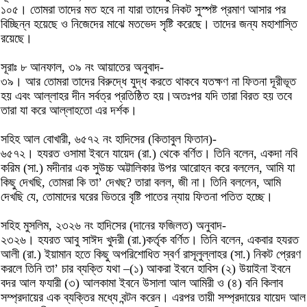
১০৫। তোমরা তাদের মত হবে না যারা তাদের নিকট সুস্পষ্ট প্রমাণ আসার পর
বিচ্ছিন্ন হয়েছে ও নিজেদের মাঝে মতভেদ সৃষ্টি করেছে। তাদের জন্য মহাশাস্তি
রয়েছে।
সূরাঃ ৮ আনফাল, ৩৯ নং আয়াতের অনুবাদ-
৩৯। আর তোমরা তাদের বিরুদ্ধে যুদ্ধ করতে থাকবে যতক্ষণ না ফিতনা দূরীভূত
হয় এবং আল্লাহর দীন সর্বত্র প্রতিষ্ঠিত হয়।অতঃপর যদি তারা বিরত হয় তবে
তারা যা করে আল্লাহতো এর দর্শক।
সহিহ আল বোখারী, ৬৫৭২ নং হাদিসের (কিতাবুল ফিতান)-
৬৫৭২। হযরত ওসামা ইবনে যায়েদ (রা.) থেকে বর্ণিত। তিনি বলেন, একদা নবি
করিম (সা.) মদীনার এক সুউচ্চ অট্টালিকার উপর আরোহন করে বললেন, আমি যা
কিছু দেখছি, তোমরা কি তা’ দেখছ? তারা বলল, জী না। তিনি বললেন, আমি
দেখছি যে, তোমাদের ঘরের ভিতরে বৃষ্টি পাতের ন্যায় ফিতনা পতিত হচ্ছে।
সহিহ মুসলিম, ২৩২৬ নং হাদিসের (দানের ফজিলত) অনুবাদ-
২৩২৬। হযরত আবু সাঈদ খুদরী (রা.)কর্তৃক বর্ণিত। তিনি বলেন, একবার হযরত
আলী (রা.) ইয়ামান হতে কিছু অপরিশোধিত স্বর্ণ রাসূলুল্লাহর (সা.) নিকট প্রেরণ
করলে তিনি তা’ চার ব্যক্তি যথা –(১) আকরা ইবনে হাবিস (২) উয়াইনা ইবনে
বদর আল ফযারী (৩) আলকামা ইবনে উসালা আল আমিরী ও (৪) বনি কিলাব
সম্প্রদায়ের এক ব্যক্তির মধ্যে বন্টন করেন। এরপর তায়ী সম্প্রদায়ের যায়েদ আল