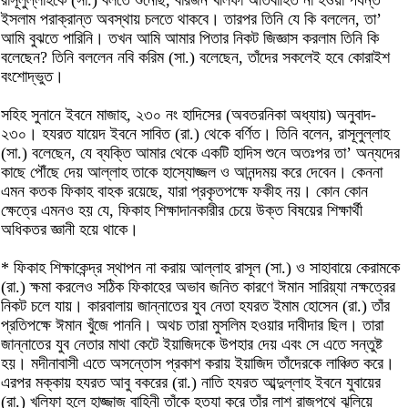
ইসলাম পরাক্রান্ত অবস্থায় চলতে থাকবে। তারপর তিনি যে কি বললেন, তা’
আমি বুঝতে পারিনি। তখন আমি আমার পিতার নিকট জিজ্ঞাস করলাম তিনি কি
বলেছেন? তিনি বললেন নবি করিম (সা.) বলেছেন, তাঁদের সকলেই হবে কোরাইশ
বংশোদ্ভুত।
সহিহ সুনানে ইবনে মাজাহ, ২৩০ নং হাদিসের (অবতরনিকা অধ্যায়) অনুবাদ-
২৩০। হযরত যায়েদ ইবনে সাবিত (রা.) থেকে বর্ণিত। তিনি বলেন, রাসূলুল্লাহ
(সা.) বলেছেন, যে ব্যক্তি আমার থেকে একটি হাদিস শুনে অতঃপর তা’ অন্যদের
কাছে পৌঁছে দেয় আল্লাহ তাকে হাস্যোজ্জল ও আনন্দময় করে দেবেন। কেননা
এমন কতক ফিকাহ বাহক রয়েছে, যারা প্রকৃতপক্ষে ফকীহ নয়। কোন কোন
ক্ষেত্রে এমনও হয় যে, ফিকাহ শিক্ষাদানকারীর চেয়ে উক্ত বিষয়ের শিক্ষার্থী
অধিকতর জ্ঞানী হয়ে থাকে।
* ফিকাহ শিক্ষাকেন্দ্র স্থাপন না করায় আল্লাহ রাসূল (সা.) ও সাহাবায়ে কেরামকে
(রা.) ক্ষমা করলেও সঠিক ফিকাহের অভাব জনিত কারণে ঈমান সারিয়্যা নক্ষত্রের
নিকট চলে যায়। কারবালায় জান্নাতের যুব নেতা হযরত ইমাম হোসেন (রা.) তাঁর
প্রতিপক্ষে ঈমান খুঁজে পাননি। অথচ তারা মুসলিম হওয়ার দাবীদার ছিল। তারা
জান্নাতের যুব নেতার মাথা কেটে ইয়াজিদকে উপহার দেয় এবং সে এতে সন্তুষ্ট
হয়। মদীনাবাসী এতে অসন্তোস প্রকাশ করায় ইয়াজিদ তাঁদেরকে লাঞ্চিত করে।
এরপর মক্কায় হযরত আবু বকরের (রা.) নাতি হযরত আব্দুল্লাহ ইবনে যুবায়ের
(রা.) খলিফা হলে হাজ্জাজ বাহিনী তাঁকে হত্যা করে তাঁর লাশ রাজপথে ঝুলিয়ে