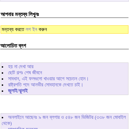
আপনার মন্তব্য লিখুনঃ
মন্তব্য করতে
লগ ইন
করুন
আলোচিত ব্লগ
হয় না দেখা আর
ছোট গল্পঃ শেষ জীবনে
সাবধান, এই ফলগুলো খাওয়ার আগে সচেতন হোন।
রাষ্ট্রপতি পদে আনভীর সোবহানকে দেখতে চাই।
জুলাই/ঝুলাই
অনলাইনে আছেনঃ
৯
জন ব্লগার ও
৫৪৮
জন ভিজিটর (৩৩৮ জন মোবাইল
থেকে)