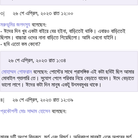
৩|
২৬ শে এপ্রিল, ২০২৩ রাত ১২:০০
মরুভূমির জলদস্যু
বলেছেন:
- ঈদের দিন খুব একটা বাইরে বের হইনা, বাড়িতেই থাকি। এবারও বাড়িতেই
ছিলাম। বাচ্চারা ওদের নানা বাড়িতে গিয়েছিলো। আমি এখনো যাইনি।
- ছবি এতো কম কেনো?
২৬ শে এপ্রিল, ২০২৩ রাত ১:৩৪
মোহাম্মদ গোফরান
বলেছেন: পোস্টের সাথে প্রাসঙ্গিক এই কটা ছবিই ছিল আমার
মোবাইল গ্যালারি তে। সুযোগ পেলে পরিবার নিয়ে বেড়াতে যাবেন। ঈদে বেড়াতে
ভালো লাগে। ঈদের কটা দিন মানুষ একটু উৎসবমুখর থাকে।
৪|
২৬ শে এপ্রিল, ২০২৩ রাত ১২:৩৯
প্রকৌশলী মোঃ সাদ্দাম হোসেন
বলেছেন:
মানুষ দুটি অংশে বিভক্ত, মূর্ত এবং বিমূর্ত। অধিকাংশ মানুষই একে অপরের মূর্ত