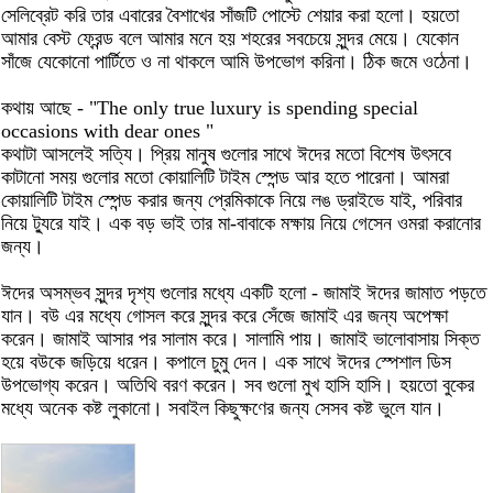
সেলিব্রেট করি তার এবারের বৈশাখের সাঁজটি পোস্টে শেয়ার করা হলো। হয়তো
আমার বেস্ট ফ্রেন্ড বলে আমার মনে হয় শহরের সবচেয়ে সুন্দর মেয়ে। যেকোন
সাঁজে যেকোনো পার্টিতে ও না থাকলে আমি উপভোগ করিনা। ঠিক জমে ওঠেনা।
কথায় আছে - "The only true luxury is spending special
occasions with dear ones "
কথাটা আসলেই সত্যি। প্রিয় মানুষ গুলোর সাথে ঈদের মতো বিশেষ উৎসবে
কাটানো সময় গুলোর মতো কোয়ালিটি টাইম স্পেন্ড আর হতে পারেনা। আমরা
কোয়ালিটি টাইম স্পেন্ড করার জন্য প্রেমিকাকে নিয়ে লঙ ড্রাইভে যাই, পরিবার
নিয়ে ট্যুরে যাই। এক বড় ভাই তার মা-বাবাকে মক্ষায় নিয়ে গেসেন ওমরা করানোর
জন্য।
ঈদের অসম্ভব সুন্দর দৃশ্য গুলোর মধ্যে একটি হলো - জামাই ঈদের জামাত পড়তে
যান। বউ এর মধ্যে গোসল করে সুন্দর করে সেঁজে জামাই এর জন্য অপেক্ষা
করেন। জামাই আসার পর সালাম করে। সালামি পায়। জামাই ভালোবাসায় সিক্ত
হয়ে বউকে জড়িয়ে ধরেন। কপালে চুমু দেন। এক সাথে ঈদের স্পেশাল ডিস
উপভোগ্য করেন। অতিথি বরণ করেন। সব গুলো মুখ হাসি হাসি। হয়তো বুকের
মধ্যে অনেক কষ্ট লুকানো। সবাইল কিছুক্ষণের জন্য সেসব কষ্ট ভুলে যান।