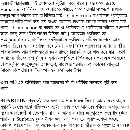
কয়েকটি প্রক্রিয়ায় এই তাপমাত্রা কন্ট্রোল করে থাকে। যার মধ্যে রয়েছে
Radiation বা বিকিরন, যে পদ্ধতিতে শরীরের সাথে সরাসরি সংস্পর্শে না থাকা
বস্তুর সাথে শরীরের তাপের বিনিময় ঘটে। Convection বা পরিচলন প্রক্রিয়ায়
আমাদের শরীর স্পর্শ করে বয়ে যাওয়া বাতাসের মাধ্যমে তাপের আদান প্রদান ঘটে
থাকে। Conduction বা প্রবাহ হল ঐ প্রক্রিয়া যে প্রক্রিয়ায় শরীরের সংস্পর্শে
আসা বস্তু হতে শরীরে তাপের বিনিময় ঘটে। আরেকটা প্রক্রিয়া হল
Evaporation বা বাষ্পীভবন প্রক্রিয়া যে প্রক্রিয়ায় শরীরের সংস্পর্শে আসা
বাতাস শরীরের ময়শ্চার শোষণ করে নেয়। এরূপ বিবিধ প্রক্রিয়ায় আমাদের শরীর
তার কাঙ্ক্ষিত আদর্শ তাপমাত্রা বজায় রাখতে বিরামহীনভাবে কাজ করে যায়। তাই
আমাদের শরীরের তাপ বৃদ্ধি বা হ্রাস সম্পূর্ণরুপে নির্ভর করে বাতাস এবং আমাদের
চারিপার্স্বস্থ বস্তুসমূহের তাপমাত্রা, বাতাসের প্রবাহ এবং বাতাসের আদ্রতা
(বাতাস কি পরিমান জলীয়বাস্প বহন করে) তার উপর।
এখন দেখি এই অতিরিক্ত গরম আমাদের কি কি শারীরিক সমস্যার সৃষ্টি করে
থাকে।
SUNBURN
: প্রথমেই শুরু করা যাক Sunburn দিয়ে। আমরা যখন বাইরে
সরাসরি রোদের মাঝে থাকি তখন সূর্যের প্রখর তাপে আমাদের শরীরের অনাবৃত অংশ
সূর্যের অতিবেগুনী রশ্মিতে পুড়ে যায়, যা আমরা সাধারন অনুভূতিতে তৎক্ষণাৎ বুঝতে
পারি না। Sunburn বুঝার উপায় হল চামড়া লাল হয়ে জ্বালা-পোড়া করবে,
ফোসকা পড়বে গায়ে এবং অনেক সময় চরম অবস্থায় শরীর হতে রক্তপাত হয় এবং