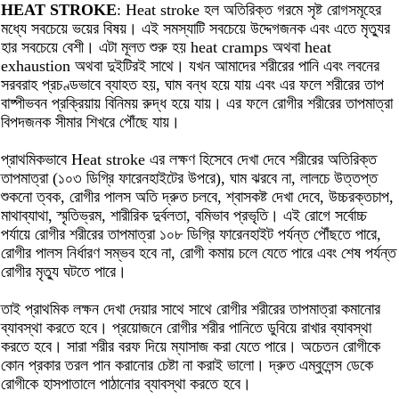
HEAT STROKE
: Heat stroke হল অতিরিক্ত গরমে সৃষ্ট রোগসমূহের
মধ্যে সবচেয়ে ভয়ের বিষয়। এই সমস্যাটি সবচেয়ে উদ্দেগজনক এবং এতে মৃত্যুর
হার সবচেয়ে বেশী। এটা মূলত শুরু হয় heat cramps অথবা heat
exhaustion অথবা দুইটিরই সাথে। যখন আমাদের শরীরের পানি এবং লবনের
সরবরাহ প্রচণ্ডভাবে ব্যাহত হয়, ঘাম বন্ধ হয়ে যায় এবং এর ফলে শরীরের তাপ
বাষ্পীভবন প্রক্রিয়ায় বিনিময় রুদ্ধ হয়ে যায়। এর ফলে রোগীর শরীরের তাপমাত্রা
বিপদজনক সীমার শিখরে পৌঁছে যায়।
প্রাথমিকভাবে Heat stroke এর লক্ষণ হিসেবে দেখা দেবে শরীরের অতিরিক্ত
তাপমাত্রা (১০৩ ডিগ্রি ফারেনহাইটের উপরে), ঘাম ঝরবে না, লালচে উত্তপ্ত
শুকনো ত্বক, রোগীর পালস অতি দ্রুত চলবে, শ্বাসকষ্ট দেখা দেবে, উচ্চরক্তচাপ,
মাথাব্যাথা, স্মৃতিভ্রম, শারীরিক দুর্বলতা, বমিভাব প্রভৃতি। এই রোগে সর্বোচ্চ
পর্যায়ে রোগীর শরীরের তাপমাত্রা ১০৮ ডিগ্রি ফারেনহাইট পর্যন্ত পৌঁছতে পারে,
রোগীর পালস নির্ধারণ সম্ভব হবে না, রোগী কমায় চলে যেতে পারে এবং শেষ পর্যন্ত
রোগীর মৃত্যু ঘটতে পারে।
তাই প্রাথমিক লক্ষন দেখা দেয়ার সাথে সাথে রোগীর শরীরের তাপমাত্রা কমানোর
ব্যাবস্থা করতে হবে। প্রয়োজনে রোগীর শরীর পানিতে ডুবিয়ে রাখার ব্যাবস্থা
করতে হবে। সারা শরীর বরফ দিয়ে ম্যাসাজ করা যেতে পারে। অচেতন রোগীকে
কোন প্রকার তরল পান করানোর চেষ্টা না করাই ভালো। দ্রুত এম্বুলেন্স ডেকে
রোগীকে হাসপাতালে পাঠানোর ব্যাবস্থা করতে হবে।