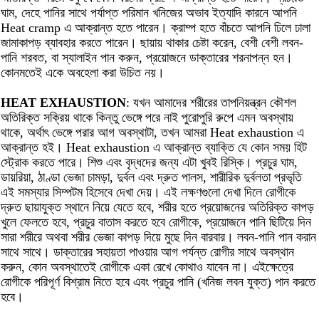
ঘাম, দেহে পানির সাথে পর্যাপ্ত পরিমান খনিজের অভাব ইত্যাদি কারনে আপনি
Heat cramp এ আক্রান্ত হতে পারেন। ক্রাম্প হতে বাঁচতে আপনি ঢিলে ঢালা
জামাকাপড় ব্যাবহার করতে পারেন। ছায়ায় থাকার চেষ্টা করেন, বেশী বেশী লবন-
পানি শরবত, বা স্যালাইন পান করুন, প্রয়োজনে ডাক্তারের শরনাপন্ন হন।
কোনমতেই একে অবহেলা করা উচিত নয়।
HEAT EXHAUSTION
: যখন আমাদের শরীরের তাপনিয়ন্ত্রন কৌশল
অতিরিক্ত সক্রিয় থাকে কিন্তু ভেঙ্গে পরে নাই পুরোপুরি রুপে এমন অবস্থায়
থাকে, অর্থাৎ ভেঙ্গে পরার আগ অবস্থাটা, তখন আমরা Heat exhaustion এ
আক্রান্ত হই। Heat exhaustion এ আক্রান্ত ব্যাক্তি যে কোন সময় হিট
স্ট্রোক করতে পারে। শিশু এবং বৃদ্ধদের জন্য এটা খুবই রিস্কি। প্রচুর ঘাম,
ডায়রিয়া, ঠাণ্ডা ভেজা চামড়া, দুর্বল এবং দ্রুত পালস, শারীরিক দুর্বলতা প্রভৃতি
এই সমস্যার সিম্পটম হিসেবে দেখা দেয়। এই লক্ষণগুলো দেখা দিলে রোগীকে
দ্রুত ছায়াযুক্ত স্থানে নিয়ে যেতে হবে, শরীর হতে প্রয়োজনের অতিরিক্ত কাপড়
খুলে ফেলতে হবে, প্রচুর বাতাস করতে হবে রোগীকে, প্রয়োজনে পানি ছিটিয়ে দিন
সারা শরীরে অথবা শরীর ভেজা কাপড় দিয়ে মুছে দিন বারবার। লবন-পানি পান করান
সাথে সাথে। ডাক্তারের সহায়তা পাওয়ার আগ পর্যন্ত রোগীর সাথে অবস্থান
করুন, কোন অবস্থাতেই রোগীকে একা রেখে কোথাও যাবেন না। এইক্ষেত্রে
রোগীকে পরিপূর্ণ বিশ্রাম নিতে হবে এবং প্রচুর পানি (খনিজ লবন যুক্ত) পান করতে
হবে।