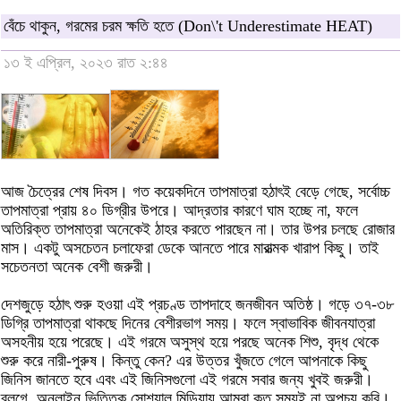
বেঁচে থাকুন, গরমের চরম ক্ষতি হতে (Don\'t Underestimate HEAT)
১৩ ই এপ্রিল, ২০২৩ রাত ২:৪৪
আজ চৈত্রের শেষ দিবস। গত কয়েকদিনে তাপমাত্রা হঠাৎই বেড়ে গেছে, সর্বোচ্চ
তাপমাত্রা প্রায় ৪০ ডিগ্রীর উপরে। আদ্রতার কারণে ঘাম হচ্ছে না, ফলে
অতিরিক্ত তাপমাত্রা অনেকেই ঠাহর করতে পারছেন না। তার উপর চলছে রোজার
মাস। একটু অসচেতন চলাফেরা ডেকে আনতে পারে মারাত্মক খারাপ কিছু। তাই
সচেতনতা অনেক বেশী জরুরী।
দেশজুড়ে হঠাৎ শুরু হওয়া এই প্রচণ্ড তাপদাহে জনজীবন অতিষ্ঠ। গড়ে ৩৭-৩৮
ডিগ্রি তাপমাত্রা থাকছে দিনের বেশীরভাগ সময়। ফলে স্বাভাবিক জীবনযাত্রা
অসহনীয় হয়ে পরেছে। এই গরমে অসুস্থ হয়ে পরছে অনেক শিশু, বৃদ্ধ থেকে
শুরু করে নারী-পুরুষ। কিন্তু কেন? এর উত্তর খুঁজতে গেলে আপনাকে কিছু
জিনিস জানতে হবে এবং এই জিনিসগুলো এই গরমে সবার জন্য খুবই জরুরী।
ব্লগে, অনলাইন ভিত্তিক সোশ্যাল মিডিয়ায় আমরা কত সময়ই না অপচয় করি।