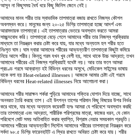
আসুন না কিছুসময় ধৈর্য ধরে কিছু জিনিস জেনে নেই।
আমাদের মানব শরীর তার স্বাভাবিক তাপমাত্রা বজায় রাখতে নিজস্ব কৌশল
অবলম্বন করে। মানুষের জন্য ২০-২৫ ডিগ্রি তাপমাত্রা হচ্ছে আদর্শ এবং
আরামদায়ক তাপমাত্রা। এই তাপমাত্রার ভেতরে অবস্থান করতে আমরা
সাচ্ছন্দবোধ করি। তাপমাত্রা বেড়ে গেলে আমাদের শরীর তার নিজস্ব প্রক্রিয়ার
মাধ্যমে তা নিয়ন্ত্রন করার চেষ্টা করে যায়, যার মধ্যে অন্যতম হল শরীর হতে
নিঃসৃত ঘাম। ঘাম দ্বারা আমাদের শরীরের আভ্যন্তরীণ তাপমাত্রা কিছুটা কমিয়ে
নিয়ে আসে শরীর। কিন্তু গরম যখন খুব বেশী হয়, সাথে থাকে উচ্চ আদ্রতা; তখন
আমাদের শরীরের এই নিজস্ব প্রক্রিয়াই যথেষ্ট নয়। আর তার ফলে আমরা
প্রচণ্ড গরমে আক্রান্ত হই বিভিন্ন ধরনের অসুখে, মেডিকেল সাইন্সের ভাষায়
যাকে বলা হয় Heat-related illnesses। আজকে আমার চেষ্টা এই গরমে
বিভিন্ন ধরনের Heat-related illnesses নিয়ে আলোচনা করা।
আমাদের শরীর সারাক্ষন শর্করা পুড়িয়ে আমাদের শক্তির যোগান দিয়ে যাচ্ছে, সাথে
অনবরত তৈরি করছে তাপ। এই উৎপন্ন তাপের পরিমান কিছু বিষয়ের উপর নির্ভর
করে থাকে, যার মধ্যে অন্যতম কয়েকটি হলঃ আমরা যে পরিবেশে অবস্থান করছি
তার তাপমাত্রা এবং আদ্রতা, শারীরিক পরিশ্রমের মাত্রা, কাজের ধরন, যে কোন
পরিবেশে মোট সময় অতিবাহিত করার ব্যাপ্তি, বিশ্রাম নেয়ার সময়কাল প্রভৃতি।
আমাদের শরীরের আভ্যন্তরীণ সিস্টেম আমাদের শরীরের তাপমাত্রা নিয়ন্ত্রন করে
সর্বদা ৯৮.৫ ডিগ্রি ফারেনহাইট এ স্থির রাখতে অবিরত চেষ্টা করে যায়। শরীর