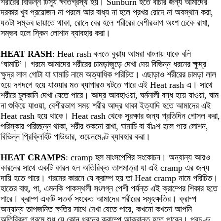
শরীরের বিভিন্ন টিস্যু ক্ষতিগ্রস্থ হয়। Sunburn হতে বাঁচার জন্য আমাদের
দরকার খুব প্রয়োজন না পরলে আর বাধ্য না হলে প্রখর রোদে না অবস্থান করা,
যতটা সম্ভব ছায়াতে থাকা, রোদে বের হলে শরীরের বেশীরভাগ অংশ ঢেকে রাখা,
সম্ভব হলে স্কিন লোশান ব্যাবহার করা।
HEAT RASH
: Heat rash বলতে বুঝায় আমরা বাংলায় যাকে বলি
‘ঘামাচি’। গরমে আমাদের শরীরের চামড়াজুড়ে দেখা দেয় বিভিন্ন ধরনের ক্ষুদ্র
ক্ষুদ্র লাল গোটা যা ঘামাচি নামে অত্যাধিক পরিচিত। এছাড়াও শরীরের চামড়া লাল
হয়ে দগদগে হয়ে যাওয়ার মত ব্যাপারও ঘটতে পারে এই Heat rash এ। সাথে
শরীরে চুলকানি দেখা যেতে পারে। আদ্র আবহাওয়া, ঘর্মনালী বন্ধ হয়ে যাওয়া, ঘাম
না শুকিয়ে যাওয়া, বেশীরভাগ সময় শরীর আদ্র থাকা ইত্যাদি হতে আমাদের এই
Heat rash হয়ে থাকে। Heat rash থেকে সুরক্ষার জন্য প্রতিদিন গোসল করা,
পরিস্কার পরিচ্ছন্ন থাকা, শরীর শুকনো রাখা, ঘামাচি বা র্যাaশ হলে পরে লোশন,
বিভিন্ন প্রিক্লিহিট পাউডার, ওয়েনমেণ্ট ব্যাবহার করা।
HEAT CRAMPS
: cramp হল মাংসপেশির সংকোচন। অন্যান্য আরও
কারনের সাথে একটি কারন হল অতিরিক্ত তাপমাত্রা যা এই cramp এর জন্য
দায়ি হতে পারে। গরমের কারনে যে ক্রাম্প হয় তা Heat cramp নামে পরিচিত।
হাতের বাহু, পা, এমনকি পাকস্থলী সংলগ্ন পেশী পর্যন্ত এই ক্রাম্পের শিকার হতে
পারে। ক্রাম্প একটি সতর্ক সংকেত আমাদের শরীরের সমূহক্ষতির। ক্রাম্প
অন্যান্য তাপজনিত ক্ষতির সাথে দেখা যেতে পারে, কখনো কখনো আপনি
অতিরিক্ত গরমে শুধু যে কোন ধরনের ক্রাম্পে আক্রান্ত হতে পারেন। প্রচণ্ড