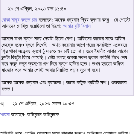
২৯ শে এপ্রিল, ২০২৩ রাত ১১:৪০
বোকা মানুষ বলতে চায়
বলেছেন: অনেক ধন্যবাদ প্রিয় ব্লগার বন্ধু। যে পোস্টে
আমাদের দোস্তি হয়েছিলো তা ছিলো:
আমার বৃষ্টি বিলাস
আসলে তখন ব্লগে সময় দেয়াটা ছিলো নেশা। অফিসের কাজের মাঝে অফিস
ডেস্কে বসেও ব্লগে লিখেছি। অথচ করোনার আগে পরের সময়টাতে একেবারে
ফ্রি থাকা সত্ত্বেও ব্লগে ঢুঁ মারতে মন চাই তো না। তবে ইদানীং আবার আগের
ছন্দটা কিছুটা ফিরে পেয়েছি। চেষ্টা চলছে বকেয়া সকল ভ্রমণ কাহিনী লিখে শেষ
করে নতুন নতুন ভ্রমণের গল্প নিয়ে ব্লগে হাজির হতে। তখন হয়তো অফিস
যাওয়ার পথে আমার পোস্ট আবার নিয়মিত পড়ার সুযোগ হবে।
অনেক অনেক ধন্যবাদ এবং কৃতজ্ঞতা। ভালো কাটুক প্রতিটি ক্ষণ। শুভকামনা
সতত।
৩|
২৯ শে এপ্রিল, ২০২৩ সকাল ১০:৫৭
শায়মা
বলেছেন: অভিনন্দন অভিনন্দন!
হাসিখুশি ভাবে এতদিন আমাদের সাথে থাকবার জন্যও অভিনন্দন তোমাকে ভাইয়া।