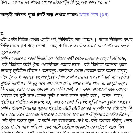
ছিল... কেননা সব ঝড়ের শেষের চিত্রনাট্য কিন্তু এক রকম হয় না।
আগ্রহী পাঠকের পুরো গল্পটি পড়ে দেখতে পারেনঃ
ঝড়ের শেষে (গল্প)
৩.
এটা একটা সিরিজ লেখার একটা পর্ব, সিরিজটার নাম গানগল্প। গানের লিরিক্সের কথায়
ভিত্তি করে গল্প গড়ে তোলা। সেই পর্বের
লেখা থেকে একটা অংশ পাঠকের জন্য
তুলে দিলামঃ
সেদিন ভোরবেলা আমি ফিরছিলাম গ্রামের বাড়ী থেকে ঢাকার জনবহুল নির্জনতায়,
যেই নির্জনতা আমি খুঁজে পেয়েছিলাম তোমার মাঝে, যেই নির্জনতা আমাকে গ্রাস
করেছে তুমিহীনা জীবনে। কমলাপুর রেলষ্টেশন থেকে লোকাল বাসে আমার যাত্রা,
উদ্দেশ্য সেই আগের কল্যাণপুরের সামাদ মিয়া’র মেসের ছয় ফিট বাই আট ফিটের
ঝুপড়ি ঘরখানা। কিন্তু পথে বাস থেমে গেল, সামনে আর যাবে না, রাস্তা বন্ধ।
কি করার, ভোর বেলার আকাশ অনেকদিন দেখি না। কারণ রাতগুলো বড্ড ব্যস্ত
থাকতে হয় তুমি আর তোমার স্মৃতি’র সাথে অসম লড়াই করে। অসম! কারণ,
প্রতিবার পরাজিত একজনই হয়, আর সে কে? নিশ্চয়ই তুমিই ভাল বুঝতে পারবে।
সেদিন পহেলা বৈশাখের প্রথম প্রভাতে হেঁটে হেঁটে রমনার সম্মুখটা পার হচ্ছিলাম, কি
মনে করে ডানে তাকালাম উৎসবের লোকজনে ঠাসা রমনা বটমূলের চত্বরটার দিকে।
সেই ছিল আমার ভুল, যে আমি গত কয়েকবছর দেখি না কোন আলোর মিছিল, কোন
সুরের বাতাস গায়ে মাখি না, কেন আমি সেদিকে তাকালাম কে জানে? হয়ত ছিল