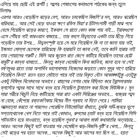
এগিয়ে যায় ছোট্ট এই গল্পটি। গল্পের শেষাংশের কথাগুলো পাঠকের জন্য তুলে
দিলামঃ
এরপর আরও বেড়েছিল ঝড়ের বেগ, আরও চমকেছিল বিজলি’র দল, আরও ঝরেছিল
বারিধারা... আর সেই বেড়ে যাওয়া ক্ষণে রফিম মিয়া’র চিটাগংগামী গাড়ী মাঝ পথে
থেমে গিয়েছিল ঝড়ের কারণে, ইকবাল সে রাতে কোন কাজ পায় নাই... ট্রাকগুলো
এসে পৌঁছয় নাই কারওয়ান বাজারে... তার বদলে বিদ্যুতের একটা তার ছিঁড়ে গিয়ে
পড়েছিল তার উপর... বিদ্যুৎস্পৃষ্ট হয়ে সে মরে গিয়েছিল কি না তা জানা যায় নাই,
ইজমত মোল্লা ছেলেকে হারিয়েছে কি হারায়নি তা জানা নেই, তবে জানি হারায় নাই
তার গোয়ালের গরুটি। মিলি আর জুয়েল রাত জেগে কাটিয়ে দিয়েছিল তাদের ছোট্ট
বাবুটি’র কান্না থামাতে... কিন্তু কান্না থেমেছিল কিনা জানিনা, জানা হবে না সেই
বর্ষণমুখর রাতে তারা অপার্থিব ভালোবাসায় নিজেদের জড়াতে কোন সুদূর পাণে হারিয়ে
গিয়েছিল কিনা? রতন হয়ত মেটাতে পারে নাই তার বিকৃত যৌন আকাঙ্ক্ষাটুকু এতটুকু
একটু নিষিদ্ধ বিনোদনের অভাবে। রাহুলের নেশার ঘোর বিঘ্নিত করে ট্রান্সফরমার
ব্লাস্টের শব্দের সাথে সাথে বন্ধ হয়ে গিয়েছিল উন্মাতাল করা ডিজে মিউজিক। মুন
সারা শরীরে খিচুনি নিয়ে কাটিয়েছে সারা রাত একটা সিরিঞ্জের অভাবে... বজ্রের শব্দে
না হোক, কেঁপেছে রক্তকণিকায় বিষের নীল প্রবাহ না দিতে পেরে। লামিয়া
আত্মহত্যা করতে না পারলেও পেরেছিল নিউমোনিয়া বাঁধাতে, চুমকি সর্দি-জ্বরে ভুগে
সপ্তাহখানেক খেপ নিতে পারে নাই কোথাও, রুপমের চ্যাট বন্ধ হয়ে গিয়েছিল পিসি
শাটডাউন হয়ে যাওয়াতে, বন্ধ হয়েছিল লুবনা'র আবাল মার্কা কথাবার্তার অত্যাচার...
আরও অনেক কিছুই ঘটে যাওয়ার পর থেমেছিল ঝড়-বিজলি-বৃষ্টি’র খেলা... কিন্তু
সেই ঝড়ের পর হয়ত অনেক...অনেক কিছুই আর আগের মত ছিল না... হয়ত