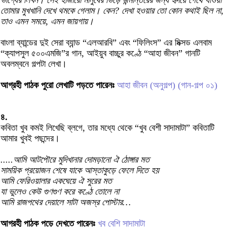
ভাগ্যের লিখন। সেই হাজারো মানুষের ভিড়ে জন্মান্তরের জন্য হৃদয়ে গেঁথে যাওয়া
তোমার মুখখানি দেখে থমকে গেলাম। কেন? দেখা হওয়ার তো কোন কথাই ছিল না,
তাও এমন সময়ে, এমন জায়গায়।
বাংলা ব্যান্ডের দুই সেরা ব্যান্ড “এলআরবি” এবং “ফিলিংস” এর মিক্সড এলবাম
“ক্যাপসুল ৫০০এমজি”র গান, আইয়ুব বাচ্চুর কণ্ঠে “আহা জীবন” গানটি
অবলম্বনে গল্পটা লেখা।
আগ্রহী পাঠক পুরো লেখাটি পড়তে পারেনঃ
আহা জীবন (অনুগল্প) (গান-গল্প ০১)
৪.
কবিতা খুব কমই লিখেছি ব্লগে, তার মধ্যে থেকে “খুব বেশী সাদামাটা” কবিতাটি
আমার খুবই পছন্দের।
.....আমি আটপৌরে মুদিখানার দোমড়ানো ঐ ঠোঙ্গার মত
সাময়িক প্রয়োজন শেষে যাকে আস্তাকুড়ে ফেলে দিতে হয়
আমি ফেরিওয়ালার একঘেয়ে ঐ সুরের মত
যা ভুলেও কেউ গুণগুণ করে কণ্ঠে তোলে না
আমি রাজপথের দেয়ালে সাটা অজস্র পোস্টার…
আগ্রহী পাঠক পড়ে দেখতে পারেনঃ
খুব বেশি সাদামাটা