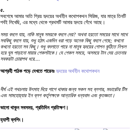
৫.
সবশেষে আমার অতি প্রিয় হৃদয়ের অর্থহীন কথোপকথন সিরিজ, যার মাত্র তিনটি
পর্বই লিখেছি, এর মধ্যে থেকে প্রথমটি আমার হৃদয়ে গেঁথে আছে।
সময় বদলে যায়, নাকি মানুষ সময়কে বদলে দেয়? অথবা হয়তো সময়ের সাথে সাথে
সবকিছু বদলে যায়, শুধু হঠাৎ একদিন ধরা পড়ে অনেক কিছু বদলে গেছে; কখনো
কখনো হয়তো সব কিছু। শুধু বদলাতে পারে না মানুষ হৃদয়ের গোপন কুঠিতে নিশ্চল
হয়ে ঘুম পাড়ানো মায়ার শেকলটাকে। যে শেকল সময়ে, অসময়ে টান দেয় চেতনার
সবকয়টা চোরাপথ ধরে....
আগ্রহী পাঠক পড়ে দেখতে পারেনঃ
হৃদয়ের অর্থহীন কথোপকথন
দীর্ঘ এই পথচলায় উৎসাহ দিয়ে পাশে থাকার জন্য সকল সহ ব্লগার, মডারেটর টিম
এবং সামহোয়্যার ইন ব্লগ কর্তৃপক্ষকে আন্তরিক ধন্যবাদ এবং কৃতজ্ঞতা।
ভালো থাকুন সবসময়, প্রতিদিন প্রতিক্ষণ।
হ্যাপী ব্লগিং।