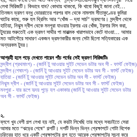
হয়, আমি বলবো সেটা অতি অবশ্যই “সন্দ্বীপ-হাতিয়া-নিঝুম দ্বীপ-মনপুরা” নিয়ে
লেখা সিরিজটি। কিভাবে যাব? কোথায় থাকবো, কি খাবো কিছুই জানা নেই…
তিনজন ভ্রমণ বন্ধু ভোররাতের পরপর বাস থেকে নামলাম সীতাকুণ্ডের কুমিরা
ঘাটের কাছে, শুরু হল থ্রিলিং আর “খোঁজ – দ্যা সার্চ” ভ্রমণের। সন্দ্বীপ থেকে
হাতিয়া, নিঝুম দ্বীপ থেকে মনপুরা যাওয়ার ট্রলার এর খোঁজ, ট্রলার মিস করা,
ট্যুরের শুরুতেই এক ভ্রমণ সাথীর পা মারাত্মক খারাপভাবে কেটে যাওয়া… আমার
মত আটপৌরে সাধারণ একজন ভ্রমণকারীর জন্য সেটা ছিলো সত্যিকারের এক
অন্যরকম ট্যুর।
আগ্রহী হলে পড়ে দেখতে পারেন পাঁচ পর্বের সেই ভ্রমণ সিরিজটিঃ
সন্দ্বীপ (প্রথমাংশ) - (জার্নি টু আওয়ার সুইট সেভেন ডটার অব সী - ফার্স্ট ফেইজ)
সন্দ্বীপ (শেষাংশ) - (জার্নি টু আওয়ার সুইট সেভেন ডটার অব সী - ফার্স্ট ফেইজ)
হাতিয়া - (জার্নি টু আওয়ার সুইট সেভেন ডটার অব সী - ফার্স্ট ফেইজ)
নিঝুম দ্বীপ - (জার্নি টু আওয়ার সুইট সেভেন ডটার অব সী - ফার্স্ট ফেইজ)
মনপুরা - যার রূপে হৃদয় পুড়ে হল একাকার (জার্নি টু আওয়ার সুইট সেভেন ডটার
অব সী - ফার্স্ট ফেইজ)
২.
ব্লগে খুব বেশী গল্প লেখা হয় নাই, যে কয়টা লিখেছি তার মধ্যে সবচাইতে সেরা
আমার মতে “ঝড়ের শেষে” গল্পটি। দশটি ভিন্ন ভিন্ন প্রেক্ষাপটে গোটা বিশেক
চরিত্রর হাত ধরে একটি প্রেক্ষাপটের গল্প হতে আরেক প্রেক্ষাপটের সূচনা করে