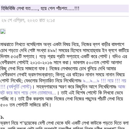
হিজিবিজি লেখা যত....., হয়ে গেল পাঁচশত.....!!!
২৯ শে এপ্রিল, ২০২৩ রাত ২:১৫
মাঝরাতে লিখতে বসেছিলাম অন্য একটা বিষয় নিয়ে, নিজের ব্লগ বাড়ীর বামপাশে
চোখ পড়তে দেখি পোষ্ট সংখ্যা ৪৯৯! সময়ের হিসেবে সামহোয়্যার ইন ব্লগে কাটিয়ে
দিলাম ৫৩৫টি সপ্তাহ। গড়ে প্রায় প্রতি সপ্তাহে একটি করে পোস্ট। যদিও এর
বেশীরভাগ পোস্টই ২০১৩-২০১৬ সালে করা। ভাবলাম ৫০০তম পোস্ট আলাদা
কিছু লেখা দিয়ে সাজানো যাক। নিজের লেখাগুলোয় চোখ বুলিয়ে দেখি আমার
বেশীরভাগ লেখাই ভ্রমণসংক্রান্ত; কিন্তু এর বাইরেও নানান সময়ে নানান বিষয়ে
পোস্ট লিখেছি; যেগুলোর বিস্তারিত নিয়ে লিখেছিলামঃ
৯...৯...৯ !!! নয়ে !!! নয়
!!! (বর্ষপূর্তি পোস্ট)
। সহব্লগারদের স্মরণ করে কিছুদিন আগে লিখেছিলামঃ
আজ
হুট করে মনে পড়ে গেল তোমাদের...
। তাই এই বিশেষ পোস্টে কি লিখবো ভেবে
পাচ্ছি না। তাই ঠিক করলাম আজ নিজের লেখা নিজের পছন্দের পাঁচটি লেখা নিয়ে
৫০০ তম পোস্টটি সাজিয়ে রাখি।
১.
ভ্রমণ নিয়ে শ’দুয়েকের বেশী লেখা থেকে যদি একটি লেখা কাউকে পড়তে দিতে বলা