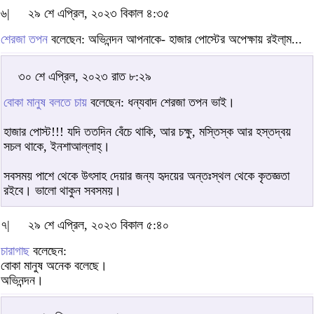
৬|
২৯ শে এপ্রিল, ২০২৩ বিকাল ৪:৩৫
শেরজা তপন
বলেছেন: অভিনন্দন আপনাকে- হাজার পোস্টের অপেক্ষায় রইলা্ম...
৩০ শে এপ্রিল, ২০২৩ রাত ৮:২৯
বোকা মানুষ বলতে চায়
বলেছেন: ধন্যবাদ শেরজা তপন ভাই।
হাজার পোস্ট!!! যদি ততদিন বেঁচে থাকি, আর চক্ষু, মস্তিস্ক আর হস্তদ্বয়
সচল থাকে, ইনশাআল্লাহ্‌।
সবসময় পাশে থেকে উৎসাহ দেয়ার জন্য হৃদয়ের অন্তঃস্থল থেকে কৃতজ্ঞতা
রইবে। ভালো থাকুন সবসময়।
৭|
২৯ শে এপ্রিল, ২০২৩ বিকাল ৫:৪০
চারাগাছ
বলেছেন:
বোকা মানুষ অনেক বলেছে।
অভিনন্দন।