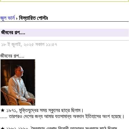
জুল ভার্ন
› বিস্তারিত পোস্টঃ
জীবনের গল্প....
১৮ ই জুলাই, ২০২৫ সকাল ১১:৫৭
জীবনের গল্প....
★ ১৯৭১, মুক্তিযুদ্ধের সময় স্কুলের ছাত্র ছিলাম।
..... তারপরও দেশের জন্য আমার যতসামান্য অবদান ইতিহাসের অংশ হয়েছে।
★ ১৯৮২-১৯৯০, স্বৈরাচার এরশাদ বিরোধী আন্দোলন সংগ্রামে মাঠে ছিলাম-