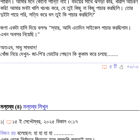
পারিনি। আমার মনে কোনো শান্তি নাই। বউয়ের সাথে ঝগড়া করি, খারাপ আচরণ
করি! আমার মনটা খালি খচখচ করে, যে তুই কিছু না কিছু পাচার করছিলি। তোর
দুইটা পায়ে পরি, সত্যি করে বল তুই কি পাচার করছিলি?'
জগা একটা হাসি দিয়ে বললঃ "স্যার, আমি এতদিন সাইকেল পাচার করছিলাম।
এখন অবসর নিয়েছি।"
অতএব, সাধু সাবধান!
খোঁজ নিয়ে দেখুন- জা-শি'র ভোটের পেছনে কি কুকাম করে চলছে.......
৪ টি
+০/-০
মন্তব্য (৪)
মন্তব্য লিখুন
১|
১৫ ই সেপ্টেম্বর, ২০২৫ বিকাল ৩:১৭
বিজন রয়
বলেছেন: হা হা হা হা .............
এখন থেকে নির্বাচনে জিততে হলে কারচুপি করতেই হবে।