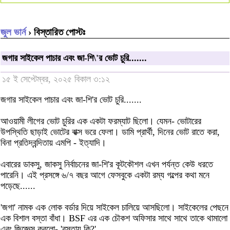
জুল ভার্ন
› বিস্তারিত পোস্টঃ
জগার সাইকেল পাচার এবং জা-শি\'র ভোট চুরি.......
১৫ ই সেপ্টেম্বর, ২০২৫ বিকাল ৩:১২
জগার সাইকেল পাচার এবং জা-শি'র ভোট চুরি.......
আওয়ামী লীগের ভোট চুরির এক একটা ফরম্যাট ছিলো। যেমন- ভোটারের
উপস্থিতি ছাড়াই ভোটের বাক্স ভরে ফেলা। ডামি প্রার্থী, দিনের ভোট রাতে করা,
বিনা প্রতিদ্বন্দিতায় এমপি - ইত্যাদি।
এবারের ডাকসু, জাকসু নির্বাচনের জা-শি'র কূটকৌশল এখন পর্যন্ত কেউ ধরতে
পারেনি। এই প্রসঙ্গে ৬/৭ বছর আগে ফেসবুকে একটা রম্য গল্পের কথা মনে
পড়েছে......
'জগা' নামক এক লোক বর্ডার দিয়ে সাইকেল চালিয়ে আসছিলো। সাইকেলের পেছনে
এক বিশাল বস্তা বাঁধা। BSF এর এক চৌকশ অফিসার সাথে সাথে তাকে থামালো
এবং জিজ্ঞেস করলো- 'বস্তায় কি?'