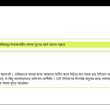
ের উজিরপুর উপজেলাধীন সাপলা ফুলের স্বর্গ সাতলা গ্রামে
ষণে আগুন জ্বলবেই। ভবিষ্যৎকে জানার জন্য আমাদের অতীত জানা উচিতঃ জন ল্যাক হনঃ ইতিহা
রথম, যা কিছু মানবসভ্যতার অভিশাপ-আশীর্বাদ। তাই ইতিহাসের দিনপঞ্জি মানুষের কাছে সবসম
য়ে আমার ক্ষুদ্র আয়োজন