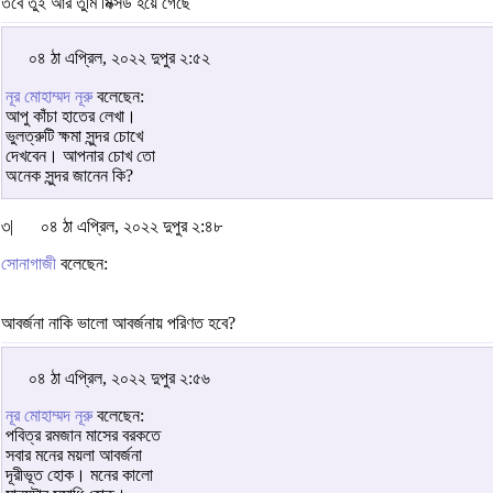
তবে তুই আর তুমি মিক্সড হয়ে গেছে
০৪ ঠা এপ্রিল, ২০২২ দুপুর ২:৫২
নূর মোহাম্মদ নূরু
বলেছেন:
আপু কাঁচা হাতের লেখা।
ভুলত্রুটি ক্ষমা সুন্দর চোখে
দেখবেন। আপনার চোখ তো
অনেক সুন্দর জানেন কি?
৩|
০৪ ঠা এপ্রিল, ২০২২ দুপুর ২:৪৮
সোনাগাজী
বলেছেন:
আবর্জনা নাকি ভালো আবর্জনায় পরিণত হবে?
০৪ ঠা এপ্রিল, ২০২২ দুপুর ২:৫৬
নূর মোহাম্মদ নূরু
বলেছেন:
পবিত্র রমজান মাসের বরকতে
সবার মনের ময়লা আবর্জনা
দূরীভূত হোক। মনের কালো