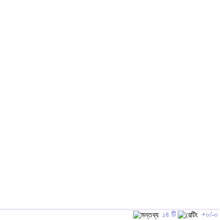
১৪ টি
+০/-০