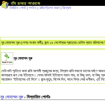
নির্বাচিত পোস্ট
|
লগইন
|
রেজিস্ট্রেশন করুন
|
রিফ্রেস
নূর মোহাম্মদ নূরু (পেশাঃ সংবাদ কর্মী), জন্ম ২৯ সেপ্টেম্বর প্রাচ্যের ভেনিস খ্যাত বরিশাল
নূর মোহাম্মদ নূরু
দেখি শুনি স্মৃতিতে জমা রাখি আগামী প্রজন্মের জন্য, বিশ্বাস রাখি শুকনো ডালের ঘর্
কালক্রমে রূপ নেয় ইতিহাসে। সেসব ঘটনাই ইতিহাসে স্থান পায়, যা কিছু ভাল, যা কিছু প্
আয়োজন ‘ইতিহাসের এই দিনে’। জন্ম-মৃত্যু, বিশেষ দিন, সাথে বিশ্ব সেরা গুণীজন, এ্ই নি
নূর মোহাম্মদ নূরু
› বিস্তারিত পোস্টঃ