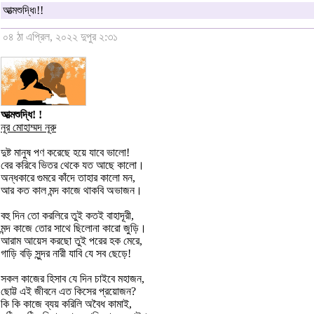
আত্মশুদ্ধি৷!!
০৪ ঠা এপ্রিল, ২০২২ দুপুর ২:৩১
আত্মশুদ্ধি! !
নূর মোহাম্মদ নূরু
দুষ্ট মানুষ পণ করেছে হয়ে যাবে ভালো!
বের করিবে ভিতর থেকে যত আছে কালো।
অন্ধকারে গুমরে কাঁদে তাহার কালো মন,
আর কত কাল মন্দ কাজে থাকবি অভাজন।
বহু দিন তো করলিরে তুই কতই বাহাদূরী,
মন্দ কাজে তোর সাথে ছিলোনা কারো জুড়ি।
আরাম আয়েস করছো তুই পরের হক মেরে,
গাড়ি বড়ি সুন্দর নারী যাবি যে সব ছেড়ে!
সকল কাজের হিসাব যে দিন চাইবে মহাজন,
ছোট্ট এই জীবনে এত কিসের প্রয়োজন?
কি কি কাজে ব্যয় করিলি অবৈধ কামাই,