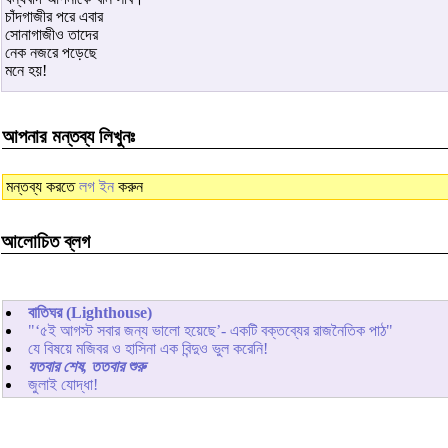
চাঁদগাজীর পরে এবার
সোনাগাজীও তাদের
নেক নজরে পড়েছে
মনে হয়!
আপনার মন্তব্য লিখুনঃ
মন্তব্য করতে
লগ ইন
করুন
আলোচিত ব্লগ
বাতিঘর (Lighthouse)
"‘৫ই আগস্ট সবার জন্য ভালো হয়েছে’- একটি বক্তব্যের রাজনৈতিক পাঠ"
যে বিষয়ে মজিবর ও হাসিনা এক বিন্দুও ভুল করেনি!
যতবার শেষ, ততবার শুরু
জুলাই যোদ্ধা!