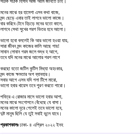
সঠিক সঠিক হিসাব আজ আমি জানতে চাই।
মনের মাঝে হর হামেশা এসব কথা বাজে,
মন্দ ছেড়ে এবার তাই লাগবে ভালো কাজে।
বার করিবে টেনে হিচড়ে মনের যতো কালে,
লাগবে সেথা সুখের পরশ ভিতর হবে আলো।
ভালো হবো বললেই কি আর ভালো হওয়া যায়,
সারা জীবন মন্দ কাজের কালি আছে গায়!
সাবান লোবান গরম জলে শুদ্ধ হ আগে,
তবে যদি মনের মাঝে আলোর পরশ লাগে
করছো যতো জটিল কুটিল মিথ্যা অহংকার,
মন্দ কাজে ক্ষমতার অপ ব্যাবহার।
সবার আগে এসব যদি গলা টিপে মারো,
ভালো হবার খায়েস তবে পুরণ করতে পারো।
পবিত্র এ রোজার মাসে ভালো হবার আশা,
মনের মাঝে সংগোপনে বেঁধেছে যে বাসা।
মনের কালো দূরে গেলেই তবে ভালো হবে,
দুষ্ট মানুষ ছিলি যে তুই সবাই ভুলে যাবে।
প্রকাশকালঃ
ঢাকা- ৪ এপ্রিল ২০২২ ইনহ