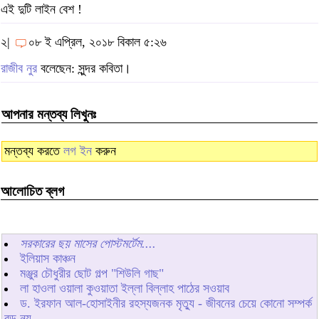
এই দুটি লাইন বেশ !
২|
০৮ ই এপ্রিল, ২০১৮ বিকাল ৫:২৬
রাজীব নুর
বলেছেন: সুন্দর কবিতা।
আপনার মন্তব্য লিখুনঃ
মন্তব্য করতে
লগ ইন
করুন
আলোচিত ব্লগ
সরকারের ছয় মাসের পোস্টমর্টেম....
ইলিয়াস কাঞ্চন
মঞ্জুর চৌধুরীর ছোট গল্প "শিউলি গাছ"
লা হাওলা ওয়ালা কুওয়াতা ইল্লা বিল্লাহ পাঠের সওয়াব
ড. ইরফান আল-হোসাইনীর রহস্যজনক মৃত্যু - জীবনের চেয়ে কোনো সম্পর্ক
বড় নয়