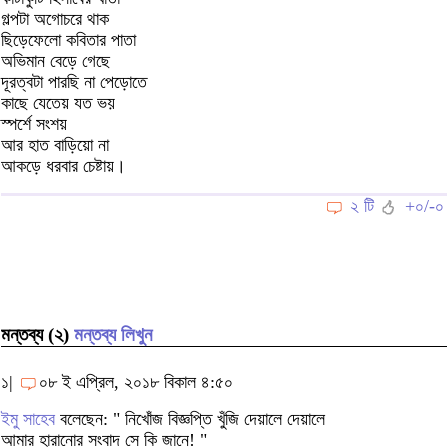
গল্পটা অগোচরে থাক
ছিড়েফেলো কবিতার পাতা
অভিমান বেড়ে গেছে
দূরত্বটা পারছি না পেড়োতে
কাছে যেতেয় যত ভয়
স্পর্শে সংশয়
আর হাত বাড়িয়ো না
আকড়ে ধরবার চেষ্টায়।
২ টি
+০/-০
মন্তব্য (২)
মন্তব্য লিখুন
১|
০৮ ই এপ্রিল, ২০১৮ বিকাল ৪:৫০
ইমু সাহেব
বলেছেন: " নিখোঁজ বিজ্ঞপ্তি খুঁজি দেয়ালে দেয়ালে
আমার হারানোর সংবাদ সে কি জানে! "