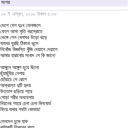
সংশয়
০৮ ই এপ্রিল, ২০১৮ বিকাল ৪:৩৮
ভেশে গেল দুঃখ নোনাজলে
ফেলে আসা সৃতি খরস্রোতে
ভেঙ্গে গেল খেলাঘর উড়ো ঝড়ে
যাযবর ঘুরছি ঠিকানা ভুলে
নিখোঁজ বিজ্ঞপ্তি খুঁজি দেয়ালে দেয়ালে
আমার হারানোর সংবাদ সে কি জানে!
আঙ্গুলে আঙ্গুল ছুয়ে ছিলো
ছুঁয়াছুঁয়ির নেশায়
ছোঁয়াচে সে রোগে
আক্রান্ত দুটি হৃদয়
উত্তাপ ছড়িয়ে গায়ে
পোড়া শরীর অবহেলায়
নিয়নের শহরে চেনা চেনা বিলবোর্ড
ফিরে যাবার পথটা কোথায়!
লেনদেন চুকে যাক
কাটাকুটি হিসাবের খাতা