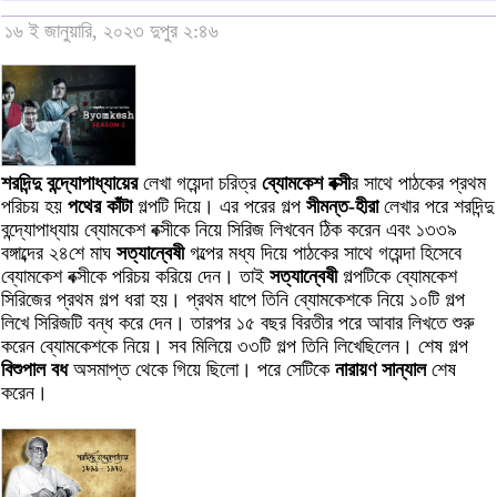
১৬ ই জানুয়ারি, ২০২৩ দুপুর ২:৪৬
শরদিন্দু বন্দ্যোপাধ্যায়ের
লেখা গয়েন্দা চরিত্র
ব্যোমকেশ বক্সী
র সাথে পাঠকের প্রথম
পরিচয় হয়
পথের কাঁটা
গল্পটি দিয়ে। এর পরের গল্প
সীমন্ত-হীরা
লেখার পরে শরদিন্দু
বন্দ্যোপাধ্যায় ব্যোমকেশ বক্সীকে নিয়ে সিরিজ লিখবেন ঠিক করেন এবং ১৩৩৯
বঙ্গাব্দের ২৪শে মাঘ
সত্যান্বেষী
গল্পের মধ্য দিয়ে পাঠকের সাথে গয়েন্দা হিসেবে
ব্যোমকেশ বক্সীকে পরিচয় করিয়ে দেন। তাই
সত্যান্বেষী
গল্পটিকে ব্যোমকেশ
সিরিজের প্রথম গল্প ধরা হয়। প্রথম ধাপে তিনি ব্যোমকেশকে নিয়ে ১০টি গল্প
লিখে সিরিজটি বন্ধ করে দেন। তারপর ১৫ বছর বিরতীর পরে আবার লিখতে শুরু
করেন ব্যোমকেশকে নিয়ে। সব মিলিয়ে ৩৩টি গল্প তিনি লিখেছিলেন। শেষ গল্প
বিশুপাল বধ
অসমাপ্ত থেকে গিয়ে ছিলো। পরে সেটিকে
নারায়ণ সান্যাল
শেষ
করেন।