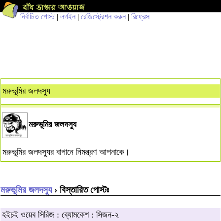
নির্বাচিত পোস্ট
|
লগইন
|
রেজিস্ট্রেশন করুন
|
রিফ্রেস
মরুভূমির জলদস্যু
মরুভূমির জলদস্যু
মরুভূমির জলদস্যুর বাগানে নিমন্ত্রণ আপনাকে।
মরুভূমির জলদস্যু
› বিস্তারিত পোস্টঃ
হইচই ওয়েব সিরিজ : ব্যোমকেশ : সিজন-২