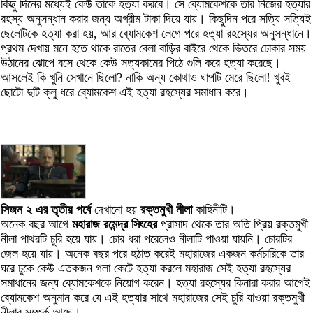
কিছু দিনের মধ্যেই কেউ তাকে হত্যা করবে। সে ব্যোমকেশকে তার নিজের হত্যার
রহস্য অনুসন্ধান করার জন্য অগ্রীম টাকা দিয়ে যায়। কিছুদিন পরে সত্যি সত্যিই
ছেলেটিকে হত্যা করা হয়, আর ব্যোমকেশ লেগে পরে হত্যা রহস্যের অনুসন্ধানে।
প্রথম দেখায় মনে হতে থাকে রাতের বেলা বাড়ির বাইরে থেকে ভিতরে ঢোকার সময়
উঠানের ঝোপে বসে থেকে কেউ সত্যকামের পিঠে গুলি করে হত্যা করেছে।
আসলেই কি খুনি সেখানে ছিলো? নাকি অন্য কোথাও ঘাপটি মেরে ছিলো! খুবই
ছোটো দুটি ক্লু ধরে ব্যোমকেশ এই হত্যা রহস্যের সমাধান করে।
সিজন ২ এর তৃতীয় পর্বে
দেখানো হয়
রক্তমুখী নীলা
কাহিনীটি।
অনেক বছর আগে
মহারাজ রমেন্দ্র সিংহের
প্রাসাদ থেকে তার অতি প্রিয় রক্তমুখী
নীলা পাথরটি চুরি হয়ে যায়। চোর ধরা পরেলেও নীলাটি পাওয়া যায়নি। চোরটির
জেল হয়ে যায়। অনেক বছর পরে হঠাত করেই মহারাজের একজন কর্মচারিকে তার
ঘরে ঢুকে কেউ এতকজন গলা কেটে হত্যা করলে মহারাজ সেই হত্যা রহস্যের
সমাধানের জন্য ব্যোমকেশকে নিয়োগ করেন। হত্যা রহস্যের কিনারা করার আগেই
ব্যোমকেশ অনুমান করে যে এই হত্যার সাথে মহারাজের সেই চুরি যাওয়া রক্তমুখী
নীলার সম্পর্ক আছে।