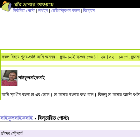
নির্বাচিত পোস্ট
|
লগইন
|
রেজিস্ট্রেশন করুন
|
রিফ্রেস
সকল বিষয়ে শূন্য-তাই আমি অনন্য। জন্ম- ১৬ই ফাল্গুন ১৩৯৪। ২৯।০২। ১৯৮৭, জন্মস্থ
সাইফুলসাইফসাই
আমি স্বাধীন বাংলা মা এর ছেলে। মা আমার বাংলায় কথা বলে। কিন্তু মা আমার আদৌ বর্ণ
সাইফুলসাইফসাই
› বিস্তারিত পোস্টঃ
চাঁদের সৌন্দর্যে