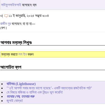
সাইফুলসাইফসাই
বলেছেন: হুম
৩|
১১ ই জানুয়ারি, ২০২৫ সন্ধ্যা ৬:০৪
রাজীব নুর
বলেছেন: হা হা হা---
বেশ।
আপনার মন্তব্য লিখুনঃ
মন্তব্য করতে
লগ ইন
করুন
আলোচিত ব্লগ
বাতিঘর (Lighthouse)
"‘৫ই আগস্ট সবার জন্য ভালো হয়েছে’- একটি বক্তব্যের রাজনৈতিক পাঠ"
যে বিষয়ে মজিবর ও হাসিনা এক বিন্দুও ভুল করেনি!
যতবার শেষ, ততবার শুরু
জুলাই যোদ্ধা!