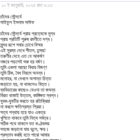
১০ ই জানুয়ারি, ২০২৫ রাত ৯:২৩
চাঁদের সৌন্দর্যে
সাইফুল ইসলাম সাঈফ
চাঁদের সৌন্দর্যে প্রায় প্রত্যেকে মুগ্ধ
প্রায় প্রতিটি পুরুষ রমণীতে দগ্ধ।
সুন্দর রূপে সবার চোখে বিস্ময়
এই সুরম্য দেখে শীতল, তন্ময়!
তরুণীর দেহে এত যে আকর্ষণ
নজরে পড়লেই শুরু হয় বর্ষণ।
তুমি একলা আছো বিধায় বিষণ্ণ
তুমি ঠিক, বৈধ নিয়মে অনন্য।
মনোহর, না দেখলে অশান্ত চিত্ত
জড়াতে হয়, না থাকলেও বিত্ত।
ব্যভিচারের কাছেও যেওনা তা জঘন্য
বিরত থাকাই উত্তম, কাঙ্ক্ষিত স্বপ্ন।
যুবক-যুবতীর করতে হয় রতিক্রিয়া
না করলে ক্ষতিগ্রস্ত প্রিয়া।
সত্য পন্থায় হয়ে যাও একত্র
খুশিতে থাকবে তুমি নিত্য সর্বত্র।
সঠিক পথে থাকলে যত কণ্ঠকময়
সহজে জড়ানো যায় ভুলে, ক্ষয়।
প্রস্তাব করছি হতে পারো আমার