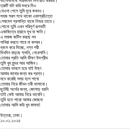
ভালোবাসবো সারাজীবন দিন-রাত বারবার।
ত্রুটি যদি করি শুধরে দিও
যেওনা পেলে তুমি দূরে কখনও।
সহজ সরল পথে থাকো একাগ্রচিত্তে
শেষমেশ প্রশান্তি থাকে নিশ্চয় তাতে।
শোনো তুমি এখন পরিপূর্ণ রূপবতী
একাকিত্বে হারাবে সুখ যা ক্ষতি।
এ সমাজ জটিল করছে সব
পাখিরা করতে পারে না কলরব।
ধ্বংস করে দিচ্ছে, নগ্ন পরী
দিনদিন বাড়ছে গ্লানি, পেরেশানি।
তোমার প্রতি আমি ভীষণ উদগ্রীব
তুমি খুব সুন্দর আর আজিব।
তোমায় ভাবলে হয়ে যাই উষ্ণ
আমায় জানার জন্য কর প্রশ্ন।
মনে করেছি সময় হলে পাবো
তোমায় নিয়ে জীবন তরী ভাসাবো।
ছুটেছি অর্থের জন্য, জোগাড় হয়নি
তাই কেউ আমায় নিয়ে ভাবেনি।
তুমি হতে পারো আমার জোছনা
তোমায় আমি করি খুব কামনা!
উত্তরা, ঢাকা।
১০.০১.২০২৫