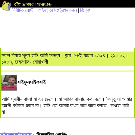
নির্বাচিত পোস্ট
|
লগইন
|
রেজিস্ট্রেশন করুন
|
রিফ্রেস
সকল বিষয়ে শূন্য-তাই আমি অনন্য। জন্ম- ১৬ই ফাল্গুন ১৩৯৪। ২৯।০২।
১৯৮৭, জন্মস্থান- নোয়াখালী
সাইফুলসাইফসাই
আমি স্বাধীন বাংলা মা এর ছেলে। মা আমার বাংলায় কথা বলে। কিন্তু মা আমার
আদৌ বর্ণমালা জানে না। তাই তো আমরা বাংলা ভাল ভাবে বলতে, লেখতে পারি
না।
সাইফুলসাইফসাই
› বিস্তারিত পোস্টঃ