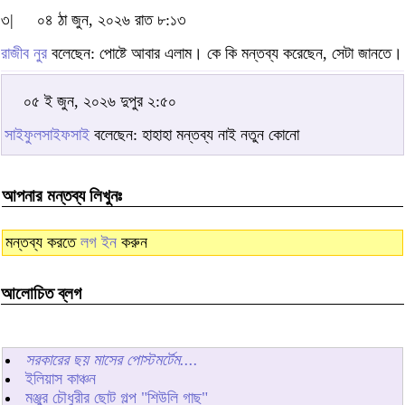
৩|
০৪ ঠা জুন, ২০২৬ রাত ৮:১৩
রাজীব নুর
বলেছেন: পোষ্টে আবার এলাম। কে কি মন্তব্য করেছেন, সেটা জানতে।
০৫ ই জুন, ২০২৬ দুপুর ২:৫০
সাইফুলসাইফসাই
বলেছেন: হাহাহা মন্তব্য নাই নতুন কোনো
আপনার মন্তব্য লিখুনঃ
মন্তব্য করতে
লগ ইন
করুন
আলোচিত ব্লগ
সরকারের ছয় মাসের পোস্টমর্টেম....
ইলিয়াস কাঞ্চন
মঞ্জুর চৌধুরীর ছোট গল্প "শিউলি গাছ"