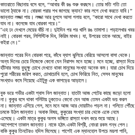
কাতরাতে বিছানায় বসে বলে, “আবার কী রঙ শুরু করছস। তোর মতি গতি তো
ভালো ঠ্যাকে না। বোরকা পরার শখ জাগছে ক্যান? কার লগে দেখা করতে যাবি।”
জান্নাত লজ্জা পায়। লজ্জা আর চুপসে আসা গলায় বলে, "কারো সাথে দেখা করতে
যাব না। কলেজে যাব বোরকা পরে।"
"এহ ঢং দেখলে মেয়ের বাঁচি না। দুইদিন পর পর খালি রঙ তামাশা। পড়ালেখার খবর
নাই। বোরকা পরব, লিপিস্টিক দিব, কিরিম মাখব। যা, উপরের তাকে আছে, বাইর
কইরা নে।"
জান্নাত পরের দিন বোরকা পরে, কাঁধে ব্যাগ ঝুলিয়ে বেরিয়ে আসলো বাসা থেকে।
অন্য দিনের চেয়ে নিজেকে কেনো যেন নিরাপদ মনে হচ্ছে। মনে হচ্ছে, রাস্তা দিয়ে
হাঁটবার সময় বুভুক্ষু চোখে দেখতে থাকা মানুষের সংখ্যা অনেক কম। যারা চোখ দিয়ে
পুরো শরীরের জরিপ করত, চোখাচোখি হলে, চোখ ফিরিয়ে নিত, সেসব মানুষের
সংখ্যাও কমে গিয়েছে এইটুকু এক কাপড়ের আড়ালে।
বুক ভরে গভীর একটা শ্বাস নিল জান্নাত। হাতটা আজ পেটের কাছে জড়ো হলো
না। কুকুর বসে থাকা গলিটায় ঢুকতেও কেনো যেন আজ তেমন একটা ভয় করল
না। জান্নাত এগিয়ে গেল, মনে মনে আজ আর দোয়াটাও পড়ল না। গলিতে পৌঁছে
চমকে উঠল জান্নাত। অবাক বিষয়, কুকুরের সংখ্যা চার থেকে একে নেমে
এসেছে। একটা মাত্র কুকুর অলস ভঙ্গিতে রাস্তা দখল করে শুয়ে আছে।
আশেপাশে তাকাল জান্নাত। নাকে হঠাৎ একটা বিশ্রী, নোংরা রকম গন্ধ পেল।
বাকি কুকুর তিনটেরও হদিস মিলেছে। পাশেই এক ম্যানহোল উপচে ময়লা পানি,