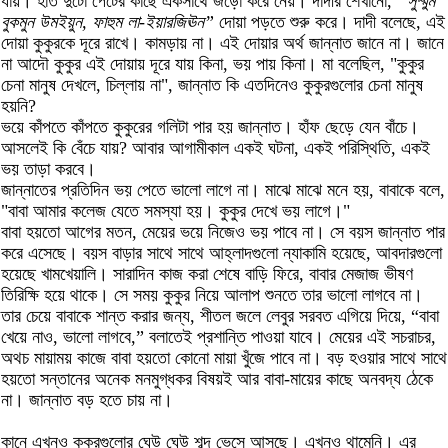
যায়। হাত দুটো পেটের কাছে একসাথে জড়ো করে নেয়। দাদীর শেখানো,
“সুম্মুম
বুকমুন উমইয়ুন, ফাহুম লা-ইয়ারজিঊন”
দোয়া পড়তে শুরু করে। দাদী বলেছে, এই
দোয়া কুকুরকে দূরে রাখে। কামড়ায় না। এই দোয়ার অর্থ জান্নাত জানে না। জানে
না আদৌ কুকুর এই দোয়ায় দূরে যায় কিনা, ভয় পায় কিনা। মা বলেছিল, "কুকুর
চেনা মানুষ দেখলে, চিল্লায় না", জান্নাত কি এতদিনেও কুকুরগুলোর চেনা মানুষ
হয়নি?
ভয়ে কাঁপতে কাঁপতে কুকুরের গলিটা পার হয় জান্নাত। হাঁফ ছেড়ে যেন বাঁচে।
আসলেই কি বেঁচে যায়? আবার আগামীকাল একই ঘটনা, একই পরিস্থিতি, একই
ভয় তাড়া করবে।
জান্নাতের প্রতিদিন ভয় পেতে ভালো লাগে না। মাঝে মাঝে মনে হয়, বাবাকে বলে,
"বাবা আমার কলেজ যেতে সমস্যা হয়। কুকুর দেখে ভয় লাগে।"
বাবা হয়তো আগের মতন, মেয়ের ভয়ে নিজেও ভয় পাবে না। সে বয়স জান্নাত পার
করে এসেছে। বয়স বাড়ার সাথে সাথে আহ্লাদগুলো ন্যাকামি হয়েছে, আবদারগুলো
হয়েছে খামখেয়ালি। সারাদিন কাজ করা শেষে বাড়ি ফিরে, বাবার মেজাজ ভীষণ
তিরিক্ষি হয়ে থাকে। সে সময় কুকুর নিয়ে আলাপ শুনতে তার ভালো লাগবে না।
তার চেয়ে বাবাকে শান্ত করার জন্য, শীতল জলে লেবুর সরবত এগিয়ে দিয়ে, “বাবা
খেয়ে নাও, ভালো লাগবে,” বলাতেই প্রশান্তি পাওয়া যাবে। মেয়ের এই সচরাচর,
অথচ মায়াময় কাজে বাবা হয়তো কোনো মায়া খুঁজে পাবে না। বড় হওয়ার সাথে সাথে
হয়তো সন্তানের অনেক মনমুগ্ধকর বিষয়ই আর বাবা-মায়ের কাছে অনবদ্য ঠেকে
না। জান্নাত বড় হতে চায় না।
কানে এখনও কুকুরগুলোর ঘেউ ঘেউ শব্দ ভেসে আসছে। এখনও থামেনি। এর