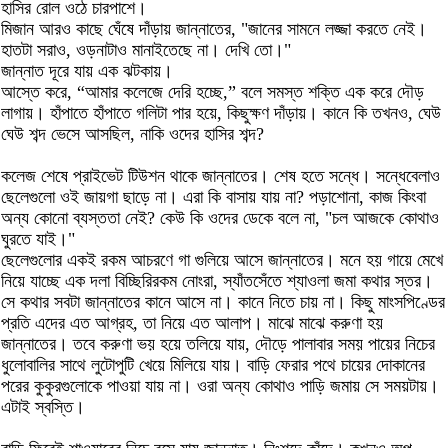
হাসির রোল ওঠে চারপাশে।
মিজান আরও কাছে ঘেঁষে দাঁড়ায় জান্নাতের, "জানের সামনে লজ্জা করতে নেই।
হাতটা সরাও, ওড়নাটাও মানাইতেছে না। দেখি তো।"
জান্নাত দূরে যায় এক ঝটকায়।
আস্তে করে, “আমার কলেজে দেরি হচ্ছে,” বলে সমস্ত শক্তি এক করে দৌড়
লাগায়। হাঁপাতে হাঁপাতে গলিটা পার হয়ে, কিছুক্ষণ দাঁড়ায়। কানে কি তখনও, ঘেউ
ঘেউ শব্দ ভেসে আসছিল, নাকি ওদের হাসির শব্দ?
কলেজ শেষে প্রাইভেট টিউশন থাকে জান্নাতের। শেষ হতে সন্ধে। সন্ধেবেলাও
ছেলেগুলো ওই জায়গা ছাড়ে না। এরা কি বাসায় যায় না? পড়াশোনা, কাজ কিংবা
অন্য কোনো ব্যস্ততা নেই? কেউ কি ওদের ডেকে বলে না, "চল আজকে কোথাও
ঘুরতে যাই।"
ছেলেগুলোর একই রকম আচরণে গা গুলিয়ে আসে জান্নাতের। মনে হয় গায়ে মেখে
নিয়ে যাচ্ছে এক দলা বিচ্ছিরিরকম নোংরা, স্যাঁতসেঁতে শ্যাওলা জমা কথার স্তর।
সে কথার সবটা জান্নাতের কানে আসে না। কানে নিতে চায় না। কিছু মাংসপিণ্ডের
প্রতি এদের এত আগ্রহ, তা নিয়ে এত আলাপ। মাঝে মাঝে করুণা হয়
জান্নাতের। তবে করুণা ভয় হয়ে তলিয়ে যায়, দৌড়ে পালাবার সময় পায়ের নিচের
ধুলোবালির সাথে লুটোপুটি খেয়ে মিলিয়ে যায়। বাড়ি ফেরার পথে চায়ের দোকানের
পরের কুকুরগুলোকে পাওয়া যায় না। ওরা অন্য কোথাও পাড়ি জমায় সে সময়টায়।
এটাই স্বস্তি।