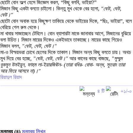
ছোটো বোন অল্প হেসে জিজ্ঞেস করল, “কিছু বলবি, ভাইয়া?”
মিজান কিছু একটা বলতে চাইলো। কিন্তু মুখ থেকে বের হলো,
"ঘেউ, ঘেউ,
ঘেউ।"
ছোটো বোন অবাক হয়ে কিছুক্ষণ তাকিয়ে থেকে ভাইয়ের দিকে, “ছিঃ, ভাইয়া”, বলে
বেরিয়ে গেল রুম থেকে।
মা খাবার সাজাচ্ছেন টেবিলে। বোন ব্যাপারটা মাকে জানাবার আগে, মিজানের বুঝিয়ে
বলা উচিত। মিজান মায়ের দিকেও একইভাবে তাকাচ্ছে। মায়ের কাছে গিয়েও
মিজান বলল,
"ঘেউ, ঘেউ, ঘেউ।"
মা-ও বিস্ময়ভরা চোখে ছেলের দিকে তাকাল। মিজান অন্য কিছু বলতে চায়। অথচ
মুখ দিয়ে বের হচ্ছে,
"ঘেউ, ঘেউ, ঘেউ।"
আর কানের কাছে বাজছে,
"সুম্মুম
বুকমুন উমইয়ুন, ফাহুম লা-ইয়ারজিঊন- (তারা বধির- বোবা- অন্ধ, সুতরাং তারা
আর ফিরে আসবে না)।"
রিয়াদুল রিয়াদ
৪ টি
+১/-০
মন্তব্য (৪)
মন্তব্য লিখুন