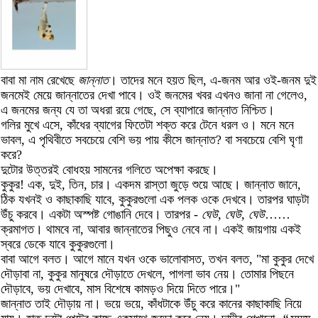
বাবা মা নাম রেখেছে
জান্নাত
। তাদের মনে হয়ত ছিল, এ-জনম আর ওই-জনম দুই
জনমেই মেয়ে জান্নাতের দেখা পাবে। ওই জনমের খবর এখনও জানা না গেলেও,
এ জনমের জন্য যে তা অধরা রয়ে গেছে, সে ব্যাপারে জান্নাত নিশ্চিত।
গলির মুখে এসে, কাঁধের ব্যাগের ফিতেটা শক্ত করে টেনে ধরল ও। মনে মনে
ভাবল, এ পৃথিবীতে সবচেয়ে বেশি ভয় পায় কীসে জান্নাত? বা সবচেয়ে বেশি ঘৃণা
করে?
দুটোর উত্তরই বোধহয় সামনের গলিতে অপেক্ষা করছে।
কুকুর! এক, দুই, তিন, চার। একদম রাস্তা জুড়ে শুয়ে আছে। জান্নাত জানে,
ঠিক যখনই ও কাছাকাছি যাবে, কুকুরগুলো এক পলক ওকে দেখবে। তারপর ঘাড়টা
উঁচু করবে। একটা অস্পষ্ট গোঙানি দেবে। তারপর -
ঘেউ, ঘেউ, ঘেউ
……
ক্রমাগত। থামবে না, আবার জান্নাতের পিছুও নেবে না। একই জায়গায় একই
স্বরে ডেকে যাবে কুকুরগুলো।
বাবা আগে বলত। আগে মানে যখন ওকে ভালোবাসত, তখন বলত, "মা কুকুর দেখে
দৌড়াবা না, কুকুর মানুষরে দৌড়াতে দেখলে, পাগলা ভাব নেয়। তোমার পিছনে
দৌড়াবে, ভয় দেখাবে, মাস বিশেষে কামড়ও দিয়ে দিতে পারে।"
জান্নাত তাই দৌড়ায় না। ভয়ে ভয়ে, কাঁধটাকে উঁচু করে কানের কাছাকাছি নিয়ে