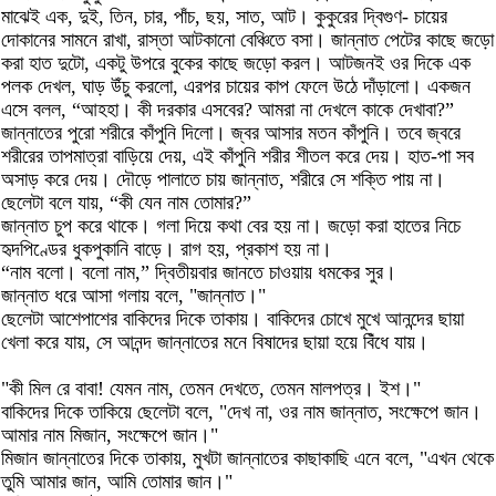
মাঝেই এক, দুই, তিন, চার, পাঁচ, ছয়, সাত, আট। কুকুরের দ্বিগুণ- চায়ের
দোকানের সামনে রাখা, রাস্তা আটকানো বেঞ্চিতে বসা। জান্নাত পেটের কাছে জড়ো
করা হাত দুটো, একটু উপরে বুকের কাছে জড়ো করল। আটজনই ওর দিকে এক
পলক দেখল, ঘাড় উঁচু করলো, এরপর চায়ের কাপ ফেলে উঠে দাঁড়ালো। একজন
এসে বলল, “আহহা। কী দরকার এসবের? আমরা না দেখলে কাকে দেখাবা?”
জান্নাতের পুরো শরীরে কাঁপুনি দিলো। জ্বর আসার মতন কাঁপুনি। তবে জ্বরে
শরীরের তাপমাত্রা বাড়িয়ে দেয়, এই কাঁপুনি শরীর শীতল করে দেয়। হাত-পা সব
অসাড় করে দেয়। দৌড়ে পালাতে চায় জান্নাত, শরীরে সে শক্তি পায় না।
ছেলেটা বলে যায়, “কী যেন নাম তোমার?”
জান্নাত চুপ করে থাকে। গলা দিয়ে কথা বের হয় না। জড়ো করা হাতের নিচে
হৃদপিণ্ডের ধুকপুকানি বাড়ে। রাগ হয়, প্রকাশ হয় না।
“নাম বলো। বলো নাম,” দ্বিতীয়বার জানতে চাওয়ায় ধমকের সুর।
জান্নাত ধরে আসা গলায় বলে, "জান্নাত।"
ছেলেটা আশেপাশের বাকিদের দিকে তাকায়। বাকিদের চোখে মুখে আনন্দের ছায়া
খেলা করে যায়, সে আনন্দ জান্নাতের মনে বিষাদের ছায়া হয়ে বিঁধে যায়।
"কী মিল রে বাবা! যেমন নাম, তেমন দেখতে, তেমন মালপত্র। ইশ।"
বাকিদের দিকে তাকিয়ে ছেলেটা বলে, "দেখ না, ওর নাম জান্নাত, সংক্ষেপে জান।
আমার নাম মিজান, সংক্ষেপে জান।"
মিজান জান্নাতের দিকে তাকায়, মুখটা জান্নাতের কাছাকাছি এনে বলে, "এখন থেকে
তুমি আমার জান, আমি তোমার জান।"