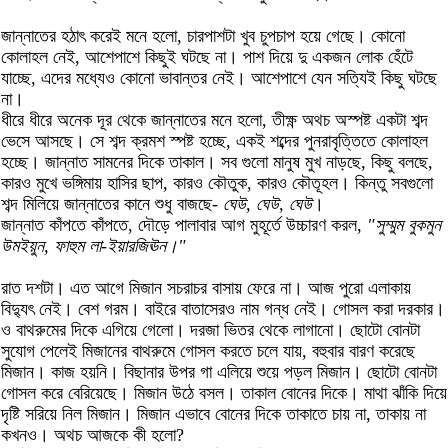
জান্নাতের হঠাৎ করেই মনে হলো, চারপাশটা খুব চুপচাপ হয়ে গেছে। কোনো
কোলাহল নেই, আশেপাশে কিছুই ঘটছে না। পাশ দিয়ে দু একজন লোক হেঁটে
যাচ্ছে, এদের মধ্যেও কোনো ভাবান্তর নেই। আশেপাশে যেন সত্যিই কিছু ঘটছে
না।
ধীরে ধীরে অনেক দূর থেকে জান্নাতের মনে হলো, তীক্ষ্ণ অথচ অস্পষ্ট একটা শব্দ
ভেসে আসছে। সে শব্দ ক্রমশ স্পষ্ট হচ্ছে, একই শব্দের পুনরাবৃত্তিতে কোলাহল
হচ্ছে। জান্নাত সামনের দিকে তাকাল। সব গুলো মানুষ মুখ নাড়ছে, কিছু বলছে,
কারও মুখে ভঙ্গিমায় হাসির ছাপ, কারও কৌতুক, কারও কৌতূহল। কিন্তু সবগুলো
শব্দ মিলিয়ে জান্নাতের কানে শুধু বাজছে-
ঘেউ, ঘেউ, ঘেউ
।
জান্নাত কাঁপতে কাঁপতে, দৌড়ে পালাবার আগ মুহূর্তে উচ্চারণ করল,
"সুম্মুম বুকমুন
উমইয়ুন, ফাহুম লা-ইয়ারজিঊন।"
রাত দশটা। এত আগে মিজান সচরাচর বাসায় ফেরে না। আজ পুরো এলাকায়
বিদ্যুৎ নেই। বেশ গরম। বাইরে বাতাসেরও নাম গন্ধ নেই। গোসল করা দরকার।
ও বাথরুমের দিকে এগিয়ে গেলো। দরজা ভিতর থেকে লাগানো। ছোটো বোনটা
সুযোগ পেলেই মিজানের বাথরুমে গোসল করতে চলে যায়, বহুবার বারণ করেছে
মিজান। কাজ হয়নি। বিছানার উপর গা এলিয়ে শুয়ে পড়ল মিজান। ছোটো বোনটা
গোসল করে বেরিয়েছে। মিজান উঠে বসল। তাকাল বোনের দিকে। মাথা ঝাঁকি দিয়ে
দৃষ্টি সরিয়ে নিল মিজান। মিজান এভাবে বোনের দিকে তাকাতে চায় না, তাকায় না
কখনও। অথচ আজকে কী হলো?