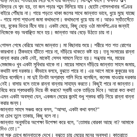
বাড়ি ফিরেই শাওয়ারের নিচে বসে যায় জান্নাত। নিঃশব্দে কাঁদে। কখনও অল্প
বিস্তর যে শব্দ হয়, তা জল পড়ার শব্দে মিলিয়ে যায়। ছোটো গোসলখানার গণ্ডির
বাইরে পৌঁছায় না। গায়ে পড়তে থাকা জলের সাথে জান্নাত ভাবে, ধুয়ে মুছে যাচ্ছে
- গায়ে লাগা শ্যাওলা জমা কথাগুলো। কথাগুলো ধুয়ে যায় না। আরও স্যাঁতসেঁতে
হয়, বুকের ভিতর বিঁধে যায়। একটা মেয়ে, কিছু বেড়ে ওঠা মাংসপিণ্ডের জন্যই
নিজেকে বড় অবাঞ্ছিত মনে হয়। জান্নাত আর বেড়ে উঠতে চায় না।
গোসল শেষে বেরিয়ে আসে জান্নাত। মা বিছানায় শুয়ে। শরীরে শত শত রোগের
কারখানা। ঠিকভাবে হাঁটতে পারে না, দাঁড়িয়ে থাকতে কষ্ট হয়। তবু সংসারের রান্না
বান্না করার কেউ নেই, মাকেই সেসব সামলে নিতে হয়। সন্ধ্যার পর, মায়ের
মেজাজও খুব একটা সুবিধার থাকে না। মায়ের সামনে দাঁড়িয়ে জান্নাত সাহস জমায়,
কথাটা বলা দরকার। কীভাবে বলবে, বুঝতে পারে না। এর আগে মাকে কুকুরের ভয়
নিয়ে বলেছিল। মা দুই তিনটা অশ্রাব্য গালি দিয়ে বলেছিল, কলেজ যাওয়ার দরকার
নেই। বাসায় বসে তাকে রান্না বান্নায় সাহায্য করতে। কিছুই পারে না জান্নাত।
বিয়ে করে শ্বশুরবাড়ি দিয়ে কী করবে? স্বামী ওকে তাড়িয়ে দিবে। আরো কত কথা!
এমন একটা অবস্থা যেন, একজন মেয়ের জন্মই শুধু শ্বশুর বাড়ি গিয়ে রান্না বান্না
করার জন্য।
জান্নাত সাহস সঞ্চয় করে বলল, "আম্মা, একটা কথা বলব?"
মা চোখ তুলে তাকায়, কিছু বলে না।
জান্নাত অনুমতির অপেক্ষা উপেক্ষা করে বলে, "তোমার বোরকা আছে না? আমাকে
দিও তো।"
মা সরু চোখে জান্নাতকে দেখে। বুঝতে চায় মেয়ের মনের অবস্থা। কাতরাতে