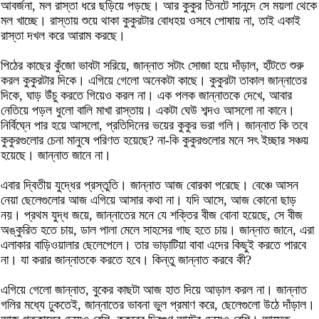
আবর্জনা, মল রাস্তা ধরে ছড়িয়ে পড়ছে। আর কুকুর তিনটে সানন্দে সে ময়লা থেকে
মল খাচ্ছে। রাস্তায় শুয়ে থাকা কুকুরটার বোধহয় ওসবে পোষায় না, তাই একাই
রাস্তা দখল করে আরাম করছে।
পিঠের কাছের কুঁজো ভাবটা সরিয়ে, জান্নাত সটাং সোজা হয়ে দাঁড়াল, হাঁটতে শুরু
করল কুকুরটার দিকে। এগিয়ে গেলো অনেকটা কাছে। কুকুরটা তাকাল জান্নাতের
দিকে, ঘাড় উঁচু করতে গিয়েও করল না। এক পলক জান্নাতকে দেখে, আবার
নেতিয়ে পড়ল ধুলো বালি মাখা রাস্তায়। একটা ঘেউ শব্দও আসলো না কানে।
নির্বিঘ্নে পার হয়ে আসলো, প্রতিদিনের ভয়ের কুকুর ভরা গলি। জান্নাত কি তবে
কুকুরগুলোর চেনা মানুষে পরিণত হয়েছে? না-কি কুকুরগুলোর মনে সৎ ইচ্ছার সঞ্চয়
হয়েছে। জান্নাত জানে না।
এবার দ্বিতীয় যুদ্ধের প্রস্তুতি। জান্নাত আজ বোরকা পরেছে। বেঞ্চে আসন
নেয়া ছেলেগুলোর আজ এগিয়ে আসার কথা না। যদি আসে, আজ কোনো ছাড়
নয়। প্রথম যুদ্ধ জয়ে, জান্নাতের মনে যে শক্তির বীজ বোনা হয়েছে, সে বীজ
অঙ্কুরিত হতে চায়, ডাল পালা মেলে সাহসের গাছ হতে চায়। জান্নাত জানে, এরা
এলাকার বাড়িওয়ালার ছেলেপেলে। তার ভাড়াটিয়া বাবা এদের কিছুই করতে পারবে
না। যা করার জান্নাতকে করতে হবে। কিন্তু জান্নাত করবে কী?
এগিয়ে গেলো জান্নাত, বুকের কাছটা আজ হাত দিয়ে আড়াল করল না। জান্নাত
গলির মধ্যে ঢুকতেই, জান্নাতের ভাবনা ভুল প্রমাণ করে, ছেলেগুলো উঠে দাঁড়াল।