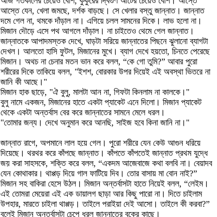
আজ গতকালের চেয়েও বেশি, কুকুরের দ্বিগুণ আটের চেয়েও বেশি। আস্তে
আস্তে যেন, খেলা জমছে, দর্শক বাড়ছে। সে খেলার বস্তু জান্নাত। জান্নাত
দমে গেল না, থমকে দাঁড়াল না। এগিয়ে চলল সামনের দিকে। লাভ হলো না।
মিজান দৌড়ে এসে পথ আগলে দাঁড়াল। না চাইতেও থেমে গেল জান্নাত।
জান্নাতকে আপাদমস্তক দেখে, ঘাড়টা সরিয়ে জান্নাতের পিছনে ঝুলানো ব্যাগটা
দেখল। আলতো হাসি ফুটল, মিজানের মুখে। ব্যাগ দেখে হয়তো, চিনতে পেরেছে
মিজান। অথচ না চেনার মতন ভান করে বলল, “কে গো তুমি?” আবার পুরো
শরীরের দিকে তাকিয়ে বলল, "ইশশ, বোরকার উপর দিয়েই এই অবস্থা ভিতরে না
জানি কী আছে।"
মিজান হাক ছাড়ে, "ঐ বুলু, মালটা আন না, গিফটা কিনলাম না কালকে।"
বুলু নামে একজন, মিজানের হাতে একটা প্যাকেট এনে দিলো। মিজান প্যাকেট
থেকে একটা অন্তর্বাস বের করে জান্নাতের সামনে মেলে ধরল।
"তোমার জন্য। দেখে অনুমান করে আনছি, সাইজ হবে কিনা জানি না।"
জান্নাত রাগে, অপমানে লাল হয়ে গেল। পুরো শরীরে যেন কেউ আগুন ধরিয়ে
দিয়েছে। থরথর করে কাঁপছে জান্নাত। কাঁপতে কাঁপতেই জান্নাত প্রথম যুদ্ধে
জয় করা সাহসকে, শক্তি করে বলল, “একদম আজেবাজে কথা বলবি না। বেয়াদব
যেন কোথাকার। থাপ্পড় দিয়ে গাল ফাটিয়ে দিব। তোর বাসায় মা বোন নাই?”
মিজান সহ বাকিরা হেসে উঠল। মিজান অন্তর্বাসটা হাতে নিয়েই বলল, “লেইম।
এই তোমরা মেয়েরা এই এক ডায়ালগ ছাড়া আর কিছু পারো না। দিতে চাইলাম
উপহার, মারতে চাইলা থাপ্পড়। তাইলে পরাইয়া দেই আসো। তাইলে কী করবা?”
বলেই মিজান অন্তর্বাসটা চেপে ধরল জান্নাতের বুকের কাছে।