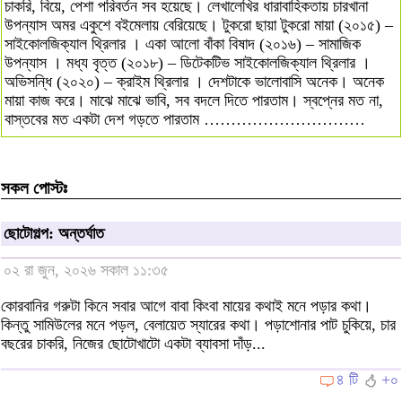
চাকরি, বিয়ে, পেশা পরিবর্তন সব হয়েছে। লেখালেখির ধারাবাহিকতায় চারখানা
উপন্যাস অমর একুশে বইমেলায় বেরিয়েছে। টুকরো ছায়া টুকরো মায়া (২০১৫) –
সাইকোলজিক্যাল থ্রিলার । একা আলো বাঁকা বিষাদ (২০১৬) – সামাজিক
উপন্যাস । মধ্য বৃত্ত (২০১৮) – ডিটেকটিভ সাইকোলজিক্যাল থ্রিলার ।
অভিসন্ধি (২০২০) – ক্রাইম থ্রিলার । দেশটাকে ভালোবাসি অনেক। অনেক
মায়া কাজ করে। মাঝে মাঝে ভাবি, সব বদলে দিতে পারতাম। স্বপ্নের মত না,
বাস্তবের মত একটা দেশ গড়তে পারতাম …………………………
সকল পোস্টঃ
ছোটোগল্প: অন্তর্ঘাত
০২ রা জুন, ২০২৬ সকাল ১১:৩৫
কোরবানির গরুটা কিনে সবার আগে বাবা কিংবা মায়ের কথাই মনে পড়ার কথা।
কিন্তু সামিউলের মনে পড়ল, বেলায়েত স্যারের কথা। পড়াশোনার পাট চুকিয়ে, চার
বছরের চাকরি, নিজের ছোটোখাটো একটা ব্যাবসা দাঁড়...
৪ টি
+০