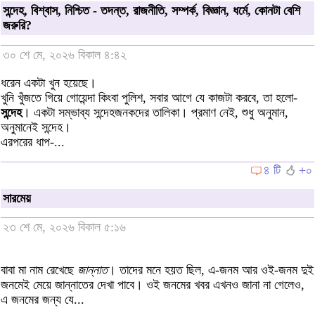
সন্দেহ, বিশ্বাস, নিশ্চিত - তদন্ত, রাজনীতি, সম্পর্ক, বিজ্ঞান, ধর্মে, কোনটা বেশি
জরুরি?
৩০ শে মে, ২০২৬ বিকাল ৪:৪২
ধরেন একটা খুন হয়েছে।
খুনি খুঁজতে গিয়ে গোয়েন্দা কিংবা পুলিশ, সবার আগে যে কাজটা করবে, তা হলো-
সন্দেহ
। একটা সম্ভাব্য সন্দেহজনকদের তালিকা। প্রমাণ নেই, শুধু অনুমান,
অনুমানেই সন্দেহ।
এরপরের ধাপ-...
৪ টি
+০
সারমেয়
২৩ শে মে, ২০২৬ বিকাল ৫:১৬
বাবা মা নাম রেখেছে
জান্নাত
। তাদের মনে হয়ত ছিল, এ-জনম আর ওই-জনম দুই
জনমেই মেয়ে জান্নাতের দেখা পাবে। ওই জনমের খবর এখনও জানা না গেলেও,
এ জনমের জন্য যে...