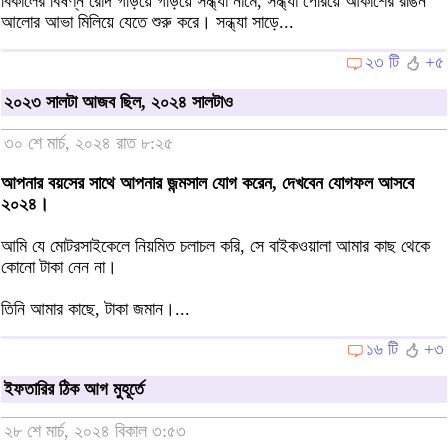
বিকালের বিষণ্ন রোদ গড়িয়ে গড়িয়ে সন্ধ্যা নামে, সন্ধ্যা পেরিয়ে আকাশের রঙিন
আলোর আভা মিলিয়ে যেতে শুরু করে। সন্ধ্যা সাড়ে...
২৩ টি
+৫
২০২৩ সালটা আজব ছিল, ২০২৪ সালটাও
৩০ শে মার্চ, ২০২৪ রাত ৮:২৫
আপনার বয়সের সাথে আপনার জন্মসাল যোগ করেন, দেখবেন যোগফল আসবে
২০২৪।
আমি যে মোটরসাইকেলে নিয়মিত চলাচল করি, সে বাইকওয়ালা আমার কাছ থেকে
কোনো টাকা নেন না।
তিনি আমার কাছে, টাকা জমান।...
১৬ টি
+৩
ইফতারির ঠিক আগ মুহূর্তে
২৮ শে মার্চ, ২০২৪ বিকাল ৩:৫৩