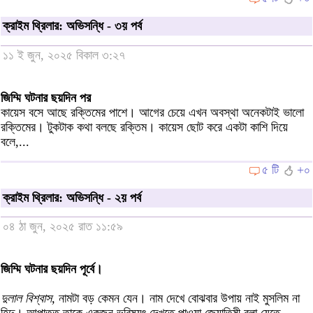
ক্রাইম থ্রিলার: অভিসন্ধি - ৩য় পর্ব
১১ ই জুন, ২০২৫ বিকাল ৩:২৭
জিম্মি ঘটনার ছয়দিন পর
কায়েস বসে আছে রক্তিমের পাশে। আগের চেয়ে এখন অবস্থা অনেকটাই ভালো
রক্তিমের। টুকটাক কথা বলছে রক্তিম। কায়েস ছোট করে একটা কাশি দিয়ে
বলে,...
৫ টি
+০
ক্রাইম থ্রিলার: অভিসন্ধি - ২য় পর্ব
০৪ ঠা জুন, ২০২৫ রাত ১১:৫৯
জিম্মি ঘটনার ছয়দিন পূর্বে।
দুলাল বিশ্বাস,
নামটা বড় কেমন যেন। নাম দেখে বোঝবার উপায় নাই মুসলিম না
হিন্দু। আপাতত তাকে একজন ভবিষ্যৎ দেখতে পাওয়া জ্যোতিষী বলা যেতে