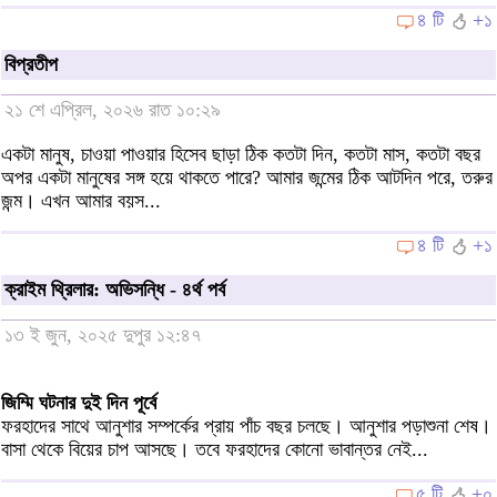
৪ টি
+১
বিপ্রতীপ
২১ শে এপ্রিল, ২০২৬ রাত ১০:২৯
একটা মানুষ, চাওয়া পাওয়ার হিসেব ছাড়া ঠিক কতটা দিন, কতটা মাস, কতটা বছর
অপর একটা মানুষের সঙ্গ হয়ে থাকতে পারে? আমার জন্মের ঠিক আটদিন পরে, তরুর
জন্ম। এখন আমার বয়স...
৪ টি
+১
ক্রাইম থ্রিলার: অভিসন্ধি - ৪র্থ পর্ব
১৩ ই জুন, ২০২৫ দুপুর ১২:৪৭
জিম্মি ঘটনার দুই দিন পূর্বে
ফরহাদের সাথে আনুশার সম্পর্কের প্রায় পাঁচ বছর চলছে। আনুশার পড়াশুনা শেষ।
বাসা থেকে বিয়ের চাপ আসছে। তবে ফরহাদের কোনো ভাবান্তর নেই...
৫ টি
+০