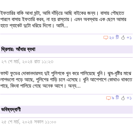
ইফতারির বাকি আধা ঘন্টা, আমি দাঁড়িয়ে আছি বাইকের জন্য। বাসায় পৌছাতে
পারলে বাসায় ইফতারি করব, না হয় রাস্তায়। এমন অবস্থায় এক ছেলে আমার
হাতে প্যাকেট দুটো ধরিয়ে দিলো। আমি...
২০ টি
+১
থ্রিলার: আঁধার ব্যথা
২৭ শে মার্চ, ২০২৪ রাত ১১:২৩
ফাস্ট ফুডের দোকানদারসহ দুই পুলিশকে খুন করে পালিয়েছে খুনি। ঝুম-বৃষ্টির মাঝে
লাশগুলো পড়ে আছে, পুলিশের গাড়ি চলে এসেছে। খুনি আশেপাশে কোথাও থাকতে
পারে, কিংবা পালিয়ে গেছে অনেক আগে। অন্য...
৯ টি
+১
ভবিষ্যদ্‌বাণী
২৫ শে মার্চ, ২০২৪ সকাল ১১:০০