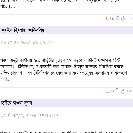
পারে।...
৯ টি
+১
ক্রাইম থ্রিলার: অভিসন্ধি
২৮ শে মে, ২০২৫ রাত ১২:০২
প্রধানমন্ত্রী কার্যালয় হতে বাড়িটার দূরত্ব হবে বড়জোর মিনিট দশেকের হেঁটে
আসলে। টেলিভিশন, সংবাদকর্মী আর সাধারণ উৎসুক জনতায় গিজগিজ করছে
বাড়ির চারপাশ। সব টেলিভিশন চ্যানেল আর সংবাদপত্রের অনলাইন ভার্সনগুলো
টানা...
৩ টি
+০
হারিয়ে যাওয়া সুবাস
১৬ ই এপ্রিল, ২০২৫ বিকাল ৫:৫২