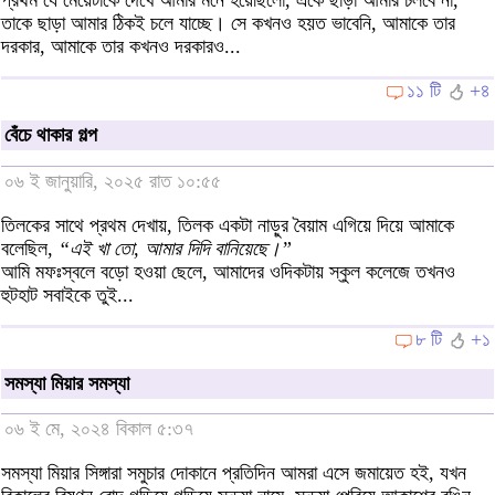
প্রথম যে মেয়েটাকে দেখে আমার মনে হয়েছিলো, একে ছাড়া আমার চলবে না,
তাকে ছাড়া আমার ঠিকই চলে যাচ্ছে। সে কখনও হয়ত ভাবেনি, আমাকে তার
দরকার, আমাকে তার কখনও দরকারও...
১১ টি
+৪
বেঁচে থাকার গল্প
০৬ ই জানুয়ারি, ২০২৫ রাত ১০:৫৫
তিলকের সাথে প্রথম দেখায়, তিলক একটা নাড়ুর বৈয়াম এগিয়ে দিয়ে আমাকে
বলেছিল,
“এই খা তো, আমার দিদি বানিয়েছে।”
আমি মফঃস্বলে বড়ো হওয়া ছেলে, আমাদের ওদিকটায় স্কুল কলেজে তখনও
হুটহাট সবাইকে তুই...
৮ টি
+১
সমস্যা মিয়ার সমস্যা
০৬ ই মে, ২০২৪ বিকাল ৫:৩৭
সমস্যা মিয়ার সিঙ্গারা সমুচার দোকানে প্রতিদিন আমরা এসে জমায়েত হই, যখন