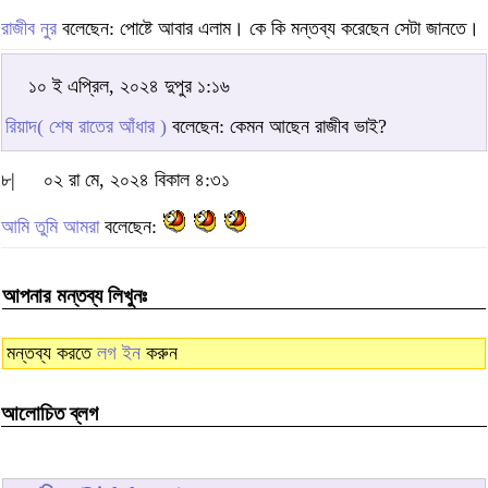
রাজীব নুর
বলেছেন: পোষ্টে আবার এলাম। কে কি মন্তব্য করেছেন সেটা জানতে।
১০ ই এপ্রিল, ২০২৪ দুপুর ১:১৬
রিয়াদ( শেষ রাতের আঁধার )
বলেছেন: কেমন আছেন রাজীব ভাই?
৮|
০২ রা মে, ২০২৪ বিকাল ৪:৩১
আমি তুমি আমরা
বলেছেন:
আপনার মন্তব্য লিখুনঃ
মন্তব্য করতে
লগ ইন
করুন
আলোচিত ব্লগ