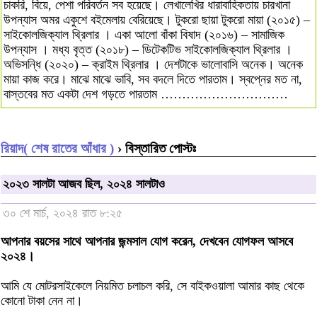
চাকরি, বিয়ে, পেশা পরিবর্তন সব হয়েছে। লেখালেখির ধারাবাহিকতায় চারখানা
উপন্যাস অমর একুশে বইমেলায় বেরিয়েছে। টুকরো ছায়া টুকরো মায়া (২০১৫) –
সাইকোলজিক্যাল থ্রিলার । একা আলো বাঁকা বিষাদ (২০১৬) – সামাজিক
উপন্যাস । মধ্য বৃত্ত (২০১৮) – ডিটেকটিভ সাইকোলজিক্যাল থ্রিলার ।
অভিসন্ধি (২০২০) – ক্রাইম থ্রিলার । দেশটাকে ভালোবাসি অনেক। অনেক
মায়া কাজ করে। মাঝে মাঝে ভাবি, সব বদলে দিতে পারতাম। স্বপ্নের মত না,
বাস্তবের মত একটা দেশ গড়তে পারতাম …………………………
রিয়াদ( শেষ রাতের আঁধার )
› বিস্তারিত পোস্টঃ
২০২৩ সালটা আজব ছিল, ২০২৪ সালটাও
৩০ শে মার্চ, ২০২৪ রাত ৮:২৫
আপনার বয়সের সাথে আপনার জন্মসাল যোগ করেন, দেখবেন যোগফল আসবে
২০২৪।
আমি যে মোটরসাইকেলে নিয়মিত চলাচল করি, সে বাইকওয়ালা আমার কাছ থেকে
কোনো টাকা নেন না।