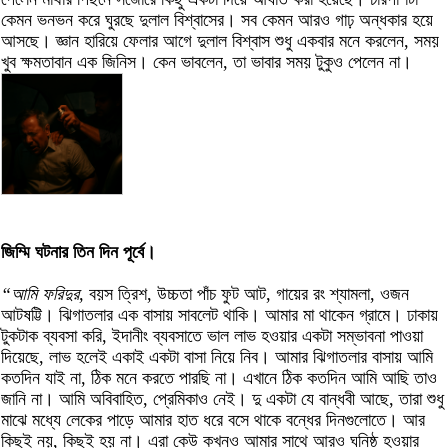
কেমন ভনভন করে ঘুরছে দুলাল বিশ্বাসের। সব কেমন আরও গাঢ় অন্ধকার হয়ে
আসছে। জ্ঞান হারিয়ে ফেলার আগে দুলাল বিশ্বাস শুধু একবার মনে করলেন, সময়
খুব ক্ষমতাবান এক জিনিস। কেন ভাবলেন, তা ভাবার সময় টুকুও পেলেন না।
জিম্মি ঘটনার তিন দিন পূর্বে।
“আমি ফরিদুর,
বয়স ত্রিশ, উচ্চতা পাঁচ ফুট আট, গায়ের রং শ্যামলা, ওজন
আটষট্টি। ঝিগাতলার এক বাসায় সাবলেট থাকি। আমার মা থাকেন গ্রামে। ঢাকায়
টুকটাক ব্যবসা করি, ইদানীং ব্যবসাতে ভাল লাভ হওয়ার একটা সম্ভাবনা পাওয়া
দিয়েছে, লাভ হলেই একাই একটা বাসা নিয়ে নিব। আমার ঝিগাতলার বাসায় আমি
কতদিন যাই না, ঠিক মনে করতে পারছি না। এখানে ঠিক কতদিন আমি আছি তাও
জানি না। আমি অবিবাহিত, প্রেমিকাও নেই। দু একটা যে বান্ধবী আছে, তারা শুধু
মাঝে মধ্যে লেকের পাড়ে আমার হাত ধরে বসে থাকে বন্ধের দিনগুলোতে। আর
কিছুই নয়, কিছুই হয় না। এরা কেউ কখনও আমার সাথে আরও ঘনিষ্ঠ হওয়ার