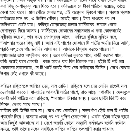
করা কিছু নেশাদ্রব্য এনে দিতে হবে। ফরিদুরকে যে টাকা পাঠানো হয়েছে, তাতে
কেনা হয়ে যাবে। মাল পৌঁছে দেবার পর, এই অঙ্কের দ্বিগুণ পাবে। প্রথম প্রথম
ফরিদুরের মনে হয়, এ জিনিস ধোঁকা। হতেই পারে। টাকা পাওয়ার পর সে
অনিশ্চয়তা কেটে যায়। ফরিদুর তোড়জোড় চালায় ফার্নিচারের দোকান থেকে
নেশাদ্রব্য নিয়ে আসার। ফার্নিচারের দোকানের ম্যানেজার এ কথা কোনভাবেই
স্বীকার করে না, তার কাছে নেশাদ্রব্য আছে। ফরিদুর বুঝিয়ে সুঝিয়ে বলে,
“আপনার ভয়ের কিছু নাই। আমি এই পাশের দোকানে টি শার্টের অর্ডার নিয়ে আসি,
প্রতি সপ্তাহে পাঁচ ছয়দিন আসা হয়। আমাকে বিশ্বাস করতে পারেন।”
ম্যানেজার তাও অস্বীকার করে। তবে ফরিদুর বুঝতে পারে, রাজী করানো যাবে,
রাজি হয়েই যাবে লোকটা। কাজ হয়েও যায় দিন তিনেক পর। দুইটা টি শার্ট চায়
দোকানের ম্যানেজার, সে টি শার্টে ভরেই দিয়ে দেয় ফরিদুরের জিনিস। দেখে বোঝার
উপায় নেই ওখানে কী আছে।
ফরিদুর রক্তিমকে জানিয়ে দেয়, মাল রেডি। রক্তিম বলে দেয় সেদিন রাতেই মাল
ডেলিভারি করতে। ধানমন্ডির আবাহনী মাঠের পাশে, রাত সাড়ে এগারটায়। ফেসবুকে
একটা ছবি পাঠিয়ে বলে রক্তিম, “আমাকে চিনবার জন্য। তবে ছবিটা ডিলিট করে
দিবেন, দেখার সাথে সাথে।”
ফরিদুর ছবি ডিলিট করে না। রেখে দেয় মোবাইলে। সন্তর্পণে হেঁটে চলে টি শার্টের
প্যাকেট নিয়ে। রাস্তায় একটু পর পর পুলিশ চেকপোস্ট। একটা দুইটা বাইক ছাড়া
আর কিছুই আটকাচ্ছে না। দেশে জরুরি কোনো সন্ত্রাসী কর্মকাণ্ড ঘটেনি বর্তমান
সময়ে, তাই তাদের মধ্যে সবাইকে থামিয়ে থামিয়ে তল্লাশি করার ভাবনাও