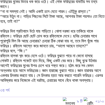
ফরিদুরের বুকের ভিতর ধক করে ওঠে। এই লোক ফরিদুরের যাবতীয় সব তথ্য
জানে।
“না না সমস্যা নেই। আমি একাই চলে যেতে পারব। এইটুকু রাস্তা।”
“আরে উঠুন না। গাড়ির পিছনের সিটে টাকা আছে, আপনার টাকা পয়সাও তো নিতে
হবে, তাই না?”
ফরিদুর বিনা প্রতিবাদে উঠে যায় গাড়িতে। খোলা দরজা ধরে তাকিয়ে থাকে
রক্তিম। ফরিদুর ছোট ছোট চোখ করে রক্তিমকে দেখে। ছবির চেহারার সাথে
পুরোপুরি মিল কি আছে চেহারার? চেহারা ঠিক বোঝা যায় না, তবে মিল খুঁজে পায়
ফরিদুর। রক্তিম আস্তে করে জানতে চায়, “ভালো আছেন তাহলে?”
ফরিদুর বলে, “জি।”
রক্তিম হালকা শব্দ করে হেসে ওঠে। ফরিদুর বুঝতে পারে না কেনো হাসছে
লোকটা। রক্তিম পকেটে হাত দিয়ে, কিছু একটা বের করে। কিছু বুঝে উঠবার
আগেই ফরিদুরের মুখের উপর চেপে ধরে শক্ত করে। হঠাৎ করে সব কেমন
অন্ধকার হয়ে আসে ফরিদুরের। জ্ঞান হারাচ্ছে বুঝতে পারে। জ্ঞান হারাবার আগে
একবার চিৎকার করতে যায়। সে চিৎকার হয়ত আর করতে পারেনি ফরিদুর। এরপর
আবিষ্কার করে নিজেকে এই ঘরটায়, চেয়ারের সাথে বেঁধে থাকা অবস্থায়।
৩য় পর্ব
৯ টি
+১/-০