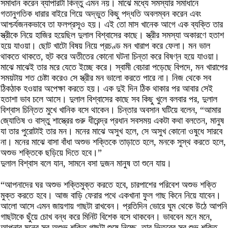
সমাধান করেন ব্যাপারটা কিন্তু এমন নয়। মাঝে মধ্যে সমস্যার সমাধানে
গতানুগতিক ধারার বাইরে গিয়ে অদ্ভুত কিছু পদ্ধতি অবলম্বন করেন এবং
আশ্চর্যজনকভাবে তা ফলপ্রসূও হয়। এই তো মাস খানেক আগে এক ব্যক্তি তার
স্ত্রীকে নিয়ে হাজির হয়েছিল দুলাল বিশ্বাসের কাছে। স্ত্রীর সমস্যা অকারণে হতাশ
হয়ে যাওয়া। ছোট খাটো বিষয় নিয়ে প্রচণ্ড মন খারাপ করে ফেলা। মন ভাল
থাকতে থাকতে, হুট করে অতীতের কোনো ঘটনা চিন্তা করে বিষণ্ন হয়ে যাওয়া।
মাঝে মাঝেই তার মরে যেতে ইচ্ছে করে। স্বামী বেচারা পড়েছে বিপদে, মন খারাপের
সময়টায় শত চেষ্টা করেও সে স্ত্রীর মন ভালো করতে পারে না। নিজ থেকে সব
ঠিকঠাক হওয়ার অপেক্ষা করতে হয়। এক দুই দিন ঠিক থাকার পর আবার সেই
হতাশা ভাব চলে আসে। দুলাল বিশ্বাসের কাছে সব কিছু খুলে বলবার পর, দুলাল
বিশ্বাস চিন্তিত মুখে খানিক বসে থাকেন। চিন্তার অবসান ঘটিয়ে বলেন, “আমার
জ্যোতিষ ও বাস্তু শাস্ত্রের গুরু ধীরেন্দ্র প্রধান সবসময় একটা কথা বলতেন, মানুষ
যা তার পুরোটাই তার মন। মনের মাঝে অসুখ হলে, সে অসুখ কোনো ওষুধে সারবে
না। মনের মাঝে বাসা বাঁধা অশুভ শক্তিকে তাড়াতে হলে, মনকে সুস্থ করতে হলে,
অশুভ শক্তিকে ছড়িয়ে দিতে হবে।”
দুলাল বিশ্বাস বলে যান, সামনে বসা দুজন মানুষ তা শুনে যায়।
“আপনাদের ঘর অশুভ শক্তিমুক্ত করতে হবে, চারপাশের পরিবেশ অশুভ শক্তি
মুক্ত করতে হবে। আজ বাড়ি ফেরার পথে একখানা ফুল গাছ কিনে নিয়ে যাবেন।
আলো আসে এমন জায়গায় গাছটা রাখবেন। প্রতিদিন ভোরে ঘুম থেকে উঠে আপনি
গাছটাকে ছুঁয়ে চোখ বন্ধ করে মিনিট বিশেক বসে থাকবেন। ভাববেন মনে মনে,
আপনার মনের সব অশুভ শক্তি গাছটা শুষে নিচ্ছে, তার ভিতরের সব শুভ শক্তি