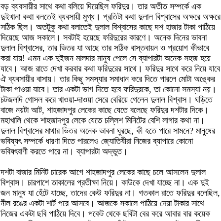
বড় ব্যবসায়ীর সাথে কথা বলিয়ে দিয়েছিল ফরিদুর। তার অতীত সম্পর্কে এক
দুইখানা কথা বলতেই ব্যবসায়ী মুগ্ধ। প্রতিটা কথা দুলাল বিশ্বাসের অক্ষরে অক্ষরে
সঠিক ছিল। অতটুকু কথা বলাতেই দুলাল বিশ্বাসের কাছে দশ হাজার টাকা পাঠিয়ে
দিয়েছে আজ সকালে। সবটাই হয়েছে ফরিদুরের কারণে। অনেক দিনের ভাবনা
দুলাল বিশ্বাসের, তার ভিতর যা আছে তার সঠিক বাস্তবায়ন ও প্রয়োগ কীভাবে
করা যায়! এমন এক দুইজন মালদার মানুষ পেলে সে ব্যাপারটা অনেক সহজ হয়ে
যাবে। আজ রাতে দেখা করবার কথা ফরিদুরের সাথে। ফরিদুর সাথে করে নিয়ে যাবে
ঐ ব্যবসায়ীর বাসায়। তার কিছু সমস্যার সমাধান করে দিতে পারলে মোটা অঙ্কের
টাকা পাওয়া যাবে। তার একটা ভাগ দিতে হবে ফরিদুরকে, তা কোনো সমস্যা নয়।
চটজলদি গোসল করে খাওয়া-দাওয়া সেরে বেরিয়ে গেলেন দুলাল বিশ্বাস। ঘড়িতে
বাজে নয়টা আট, শাহজাদপুর লেকের কাছে যেতে বলেছে ফরিদুর দশটার দিকে।
মহাখালি থেকে শাহজাদপুর লেকে যেতে চল্লিশ মিনিটের বেশি লাগার কথা না।
দুলাল বিশ্বাসের মাথার ভিতর অনেক ভাবনা ঘুরছে, কী হতে পারে সামনে? মানুষের
ভবিষ্যৎ সম্পর্কে ধারণা দিতে পারলেও জ্যোতিষীরা নিজের ব্যাপারে কোনো
ভবিষৎবাণী করতে পারে না। ব্যাপারটা অদ্ভুত।
দশটা বাজার মিনিট চারেক আগে শাহজাদপুর লেকের কাছে চলে আসলেন দুলাল
বিশ্বাস। চারপাশে তাকালের প্রতীক্ষা নিয়ে। কাউকে দেখা যাচ্ছে না। এক দুই
জন মানুষ যা হেঁটে যাচ্ছে, তাদের কেউ ফরিদুর না। গতকাল রাতে ফরিদুর বলেছিল,
নীল রঙের একটা শার্ট পরে আসবে। আজকে সকালে পাঠিয়ে দেয়া টাকার সাথে
নিজের একটা ছবি পাঠিয়ে দিবে। পকেট থেকে ছবিটা বের করে আবার বার কয়েক