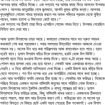
আপনার কাছে পাঠিয়ে দিচ্ছে। এক সপ্তাহ পর আমার কাছে ফিরে আসবেন উপকার
পেলে। আপনার জানুয়ারির শেষে জন্মমতে, আপনি কুম্ভ রাশির কন্যা। আপনার
বৃদ্ধাঙ্গুলিতে গোমেদ পাথর ব্যবহার করলে সব অশুভ শক্তির প্রভাব থেকে মুক্তি
পাবেন, সকাল হতাশা ও বিষণ্নতা কেটে যাবে।”
এক সপ্তাহ পর ঠিকই তারা ফিরে এসেছিল গোমেদ পাথর নিতে। উপকার পেয়েছিল
নিশ্চিত বলে দেয়া যায়।
আজ দুলাল বিশ্বাসের তাড়া আছে। জমায়েত লোকদের সাথে যত দ্রুত সম্ভব
কথাবার্তা শেষ করা প্রয়োজন। সবার সমস্যার বিস্তারিত সমাধান আজকে দেওয়া
সম্ভব নয়। অনেক দিন ধরে করা পরিকল্পনার আজ বাস্তবায়ন হতে পারে। হয়ত
হয়েই যাবে। দুলাল বিশ্বাস ঘড়ির দিকে তাকালেন, ছয়টা বেজে বিশ মিনিট।
ব্যাগটা হাতে নিয়ে রওয়ানা দিলেন বাসার দিকে। হাতে ঘণ্টা চারেক সময় আছে।
গোসল করে হালকা খেয়ে বের হয়ে যাবেন। লোকটা আজ একবারের জন্যও ফোন
দেয়নি। এ নিয়ে খানিকটা অনিশ্চয়তা দেখা দিচ্ছে। একটা রিকশা করে বাড়ির দিকে
যেতে লাগলেন। গত দিন দশেক ধরে এক অপরিচিত লোকের সাথে কথা হচ্ছে।
এখন আর অপরিচিত বলাটা বোধহয় ঠিক হচ্ছে না। লোকটার নাম ফরিদুর। নিজেকে
পরিচয় দিয়েছে একজন অনেক নামিদামি মানুষের সাথে পরিচিত লোক হিসাবে।
দুলাল বিশ্বাসের মতন টুকটাক জ্যোতিষ ও বাস্তু শাস্ত্রের চর্চা করে। দুলাল
বিশ্বাসকে নিয়ে ফরিদুর চাচ্ছে, কিছু নামিদামি খদ্দের ধরতে। একজনকে ঠিকভাবে
ধরতে পারলে, সারা মাস আর চিন্তার কারণ নেই। ফরিদুরের হাত যে অনেক দূর
পর্যন্ত বিস্তৃত সে বিষয়ে ছোট একটা নমুনা পেয়েছে ঠিক গতকালই। এক বিশাল