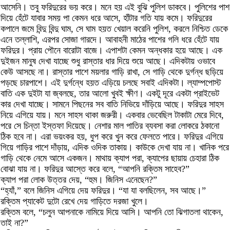
আসেনি। তবু ফরিদুরের ভয় করে। মনে হয় এই বুঝি পুলিশ ডাকবে। পুলিশের পাশ
দিয়ে হেঁটে যাবার সময় পা কেমন ধরে আসে, হাঁটার গতি যায় কমে। ফরিদুরের
কপালে জমে বিন্দু বিন্দু ঘাম, সে ঘাম হয়ত খেয়াল করেনি পুলিশ, করলে নিশ্চিত ডেকে
এনে তল্লাশি, এরপর সোজা গারদে। আবাহনী মাঠের পাশের গলি ধরে হেঁটে যায়
ফরিদুর। প্রায় পৌনে বারোটা বাজে। এপাশটা কেমন অন্ধকার হয়ে আছে। এক
দুইজন মানুষ দেখা যাচ্ছে শুধু রাস্তার ধার দিয়ে শুয়ে আছে। এদিকটায় ওভাবে
কেউ আসছে না। রাস্তার পাশে ময়লার গাড়ি রাখা, সে গাড়ি থেকে দুর্গন্ধ ছড়িয়ে
পড়ছে চারপাশে। এই দুর্গন্ধে হয়ত এড়িয়ে চলছে সবাই এদিকটা। ল্যাম্পপোস্ট
বাতি এক দুইটা যা জ্বলছে, তার আলো খুবই ক্ষীণ। একটু দূরে একটা প্রাইভেট
কার দেখা যাচ্ছে। সামনে পিছনের সব বাতি নিভিয়ে দাঁড়িয়ে আছে। ফরিদুর সাহস
নিয়ে এগিয়ে যায়। মনে সাহস থাকা জরুরী। একবার ভেবেছিল টাকাটা মেরে দিবে,
পরে সে চিন্তা ইস্তফা দিয়েছে। নেশার মাল পাতির ব্যবসা করা লোকরে ঠকানো
ঠিক হবে না। এরা ভয়ংকর হয়, ধুপ করে খুন করে ফেলতে পারে। ফরিদুর এগিয়ে
গিয়ে গাড়ির পাশে দাঁড়ায়, এদিক ওদিক তাকায়। কাউকে দেখা যায় না। খানিক পরে
গাড়ি থেকে নেমে আসে একজন। মাথায় ক্যাপ পরা, ক্যাপের ছায়ায় চেহারা ঠিক
বোঝা যায় না। ফরিদুর আস্তে করে বলে, “আপনি রক্তিম সাহেব?”
ক্যাপ পরা লোক উত্তর দেয়, “হুম। জিনিস এনেছেন?”
“হ্যাঁ,” বলে জিনিস এগিয়ে দেয় ফরিদুর। “যা যা বলছিলেন, সব আছে।”
রক্তিম প্যাকেট দুটো রেখে দেয় গাড়িতে দরজা খুলে।
রক্তিম বলে, “চলুন আপনাকে নামিয়ে দিয়ে আসি। আপনি তো ঝিগাতলা থাকেন,
তাই না?”