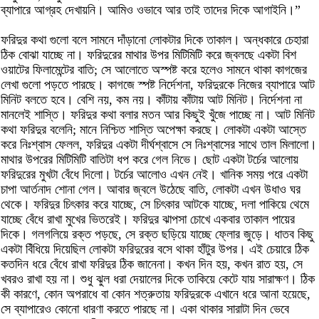
ব্যাপারে আগ্রহ দেখায়নি। আমিও ওভাবে আর তাই তাদের দিকে আগাইনি।”
ফরিদুর কথা গুলো বলে সামনে দাঁড়ানো লোকটার দিকে তাকাল। অন্ধকারে চেহারা
ঠিক বোঝা যাচ্ছে না। ফরিদুরের মাথার উপর মিটিমিটি করে জ্বলছে একটা বিশ
ওয়াটের ফিলামেন্টের বাতি; সে আলোতে অস্পষ্ট করে হলেও সামনে থাকা কাগজের
লেখা গুলো পড়তে পারছে। কাগজে স্পষ্ট নির্দেশনা, ফরিদুরকে নিজের ব্যাপারে আট
মিনিট বলতে হবে। বেশি নয়, কম নয়। কাঁটায় কাঁটায় আট মিনিট। নির্দেশনা না
মানলেই শাস্তি। ফরিদুর কথা বলার মতন আর কিছুই খুঁজে পাচ্ছে না। আট মিনিট
কথা ফরিদুর বলেনি; মানে নিশ্চিত শাস্তি অপেক্ষা করছে। লোকটা একটা আস্তে
করে নিঃশ্বাস ফেলল, ফরিদুর একটা দীর্ঘশ্বাসে সে নিঃশ্বাসের সাথে তাল মিলালো।
মাথার উপরের মিটিমিটি বাতিটা ধপ করে গেল নিভে। ছোট একটা টর্চের আলোয়
ফরিদুরের মুখটা বেঁধে দিলো। টর্চের আলোও এখন নেই। খানিক সময় পরে একটা
চাপা আর্তনাদ শোনা গেল। আবার জ্বলে উঠেছে বাতি, লোকটা এখন উধাও ঘর
থেকে। ফরিদুর চিৎকার করে যাচ্ছে, সে চিৎকার আটকে যাচ্ছে, দলা পাকিয়ে থেমে
যাচ্ছে বেঁধে রাখা মুখের ভিতরেই। ফরিদুর ঝাপসা চোখে একবার তাকাল পায়ের
দিকে। গলগলিয়ে রক্ত পড়ছে, সে রক্ত ছড়িয়ে যাচ্ছে ফ্লোর জুড়ে। ধাতব কিছু
একটা বিঁধিয়ে দিয়েছিল লোকটা ফরিদুরের বসে থাকা হাঁটুর উপর। এই চেয়ারে ঠিক
কতদিন ধরে বেঁধে রাখা ফরিদুর ঠিক জানেনা। কখন দিন হয়, কখন রাত হয়, সে
খবরও রাখা হয় না। শুধু ঝুল ধরা দেয়ালের দিকে তাকিয়ে কেটে যায় সারাক্ষণ। ঠিক
কী কারণে, কোন অপরাধে বা কোন শত্রুতায় ফরিদুরকে এখানে ধরে আনা হয়েছে,
সে ব্যাপারেও কোনো ধারণা করতে পারছে না। একা থাকার সারাটা দিন ভেবে