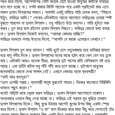
পরখ করে নিলো, আশেপাশের গোটা কয়েক হেঁটে যাওয়া মানুষের কাউকে ফরিদুর
বলে মনে হচ্ছে না। দশটা বাজার মিনিট সাতেক পরে একটা প্রাইভেট কার এসে
থামল দুলাল বিশ্বাসের সামনে। গ্লাসটা একটু নামিয়ে গাড়ি চালক বলল, “পিছনে
উঠুন, ফরিদুর আমি।” লেকের এদিকটাতে আধো আলোতে ফরিদুরের চেহারা স্পষ্ট
বুঝতে পারলেন না দুলাল বিশ্বাস। তবু গাড়িতে উঠে বসলেন। গাড়ি ছুটতে শুরু
করল। চুপ করে বসে রইলেন দুলাল বিশ্বাস পিছনে। ফরিদুর কোনো কথা বলছে
না। দুলাল বিশ্বাস নিজেই বললেন, “আমরা কোথায় যাচ্ছি?”
ফরিদুর থমথমে গলায় উত্তর দিলো, “আপনি যে কাজে এসেছেন সেখানে।”
দুলাল বিশ্বাস চুপ করে থাকেন। গাড়ি ছুটে চলে নতুনবাজার হয়ে ভাটারার রাস্তা
ধরে বালু নদীর দিকে। দুলাল বিশ্বাসের মনের মাঝে হঠাৎ করে কেন যেন ভয় ঢুকে
যায়। এদিকটা আরও অনেক নীরব, রাস্তার দুই পাশের বাতি বেশিরভাগ নষ্ট হয়ে
আছে। এক দুইটা বাইক শুধু সাঁই সাঁই করে চলে যাচ্ছে। দুইপাশে মানুষের
জনবসতির কোনো দেখা সাক্ষাৎ নেই। এখানে কোথায় থাকে ব্যবসায়ী?
“ভাই আর কতদূর?”
“চলে এসেছি প্রায়। ব্যবসায়ী মানুষ বুঝতেই পারেন। নিজের বাংলোতে নিরিবিলি
থাকতে পছন্দ করেন।”
বলেই গাড়িটা কষে ব্রেক করল ফরিদুর। দুলাল বিশ্বাস আশেপাশে তাকাল।
অন্ধকারে ওভাবে কিছু দেখা যাচ্ছে না। ফরিদুর এই প্রথম মুখ ঘুরিয়ে তাকাল
দুলাল বিশ্বাসের দিকে। কিছু বুঝে উঠবার আগেই মুখের উপর কিছু একটা স্প্রে
করে দিলো। দুলাল বিশ্বাস “ও মা” বলে চিৎকার করে মাথা নীচু করে ফেলতেই টের
পেলেন মাথার পিছনে সজোরে কিছু একটা দিয়ে আঘাত করা হয়েছে। চারপাশটা