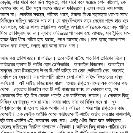
বেড়ায়, কার সাথে কবে ছিল শত্রুতা, কার সাথে কবে হয়েছে কোন ঝামেলা, কে
দেখতে পায় না, ঠিক সহ্য করতে পারে না ফরিদুরকে। এমন কারও নাম মাথায়
আসে না। লোকটার স্বাস্থ্য, শরীরের গড়ন, উচ্চতা কিংবা নড়াচড়ার ধরণের সাথে
মিলিয়েও ফরিপুর কাউকে পায় না। যে বান্ধবীগুলোর সাথে লেকের পাড়ে হাত ধরে
বসে থাকে, তাদের কারও প্রেমিকও অতটুকু অপরাধে ফরিদুরকে এতো বড় শাস্তি
দিবে তা বিশ্বাস হয় না। ব্যথায় ফরিদুরের পা অবশ হয়ে আসছে, সব ইন্দ্রিয় মনে
হচ্ছে ধীরে ধীরে ভোঁতা হয়ে যাচ্ছে, লেগে আসছে চোখ। মনে হচ্ছে আশেপাশে
কারও কথা শুনছে, শুনছে ধরে আসা কারও গলা।
আজ কয় তারিখ জানে না ফরিদুর। তবে ঘটনা ঘটেছে গত বিশ তারিখের দিকে।
ফরিদুরের ব্যবসা টি-শার্টের হোম ডেলিভারির। অনলাইন বিজনেস। অনলাইনে
মানুষের দেয়া ডিজাইনের উপর টি-শার্ট বানিয়ে তা হোম ডেলিভারি দেয়, ভালোই
চলছিল সে ব্যবসা। এর পাশাপাশি রাতের বেলা একটা সাইড বিজনেসের ধান্ধা
করছিলো। এই সাইড বিজনেসের ধারণা এসেছে রক্তিম নামের এক লোকের কাছ
থেকে। ক্রেতার ডিজাইন করা টি-শার্ট বানানোর জন্য যে দোকানে যায়, সে
দোকানের ঠিক দুই তিন দোকান পাশেই এক ফার্নিচারের দোকান। ও দোকানে কিছু
নিষিদ্ধ নেশাদ্রব্য পাওয়া যায়। সবার কাছে তারা তা বিক্রি করে না। খুব
বিশ্বাসযোগ্য না হলে ও দিকে আগায় না। ফরিদুর এ খবর পায় রক্তিমের কাছ
থেকেই। এক ফেইক আইডি থেকে ফরিদুরকে টি-শার্টের অর্ডার দেওয়ার পাশাপাশি,
হুট করে একদিন এই দোকানের খবর দেয়। একটু খোঁজ নিতে বলে ফরিদুরকে,
যেহেতু ফরিদুরের নিয়মিত যাতায়াত ওদিকটায়। অগ্রিম কিছু টাকাও পাঠিয়ে দেয়
রক্তিম। টাকার অঙ্ক খারাপ নয়। ফরিদুরকে টি শার্টের সাথে ওখান থেকে বাছাই