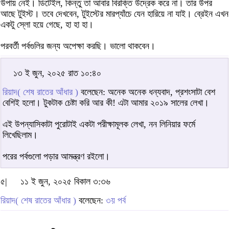
উপায় নেই। ডিটেইল, কিন্তু তা আবার বিরক্তি উদ্রেক করে না। তার উপর
আছে টুইস্ট। তবে দেখবেন, টুইস্টের মারপ্যাঁচে যেন হারিয়ে না যাই। ব্রেইন এখন
একটু স্লো হয়ে গেছে, হা হা হা।
পরবর্তী পর্বগুলির জন্য অপেক্ষা করছি। ভালো থাকবেন।
১৩ ই জুন, ২০২৫ রাত ১০:৪০
রিয়াদ( শেষ রাতের আঁধার )
বলেছেন: অনেক অনেক ধন্যবাদ, প্রশংসাটা বেশ
বেশিই হলো। টুকটাক চেষ্টা করি আর কী! এটা আমার ২০১৯ সালের লেখা।
এই উপন্যাসিকাটা পুরোটাই একটা পরীক্ষামূলক লেখা, নন লিনিয়ার ফর্মে
লিখেছিলাম।
পরের পর্বগুলো পড়ার আমন্ত্রণ রইলো।
৫|
১১ ই জুন, ২০২৫ বিকাল ৩:৩৬
রিয়াদ( শেষ রাতের আঁধার )
বলেছেন:
৩য় পর্ব